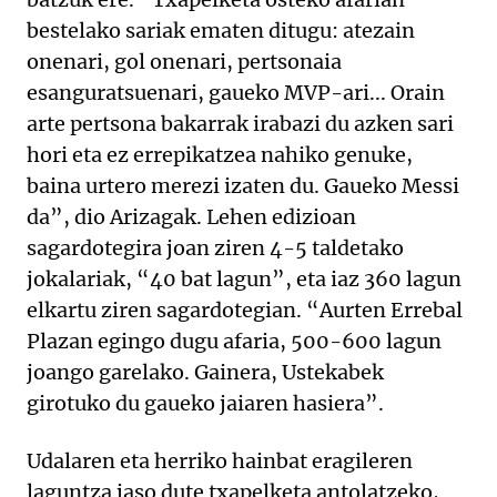
bestelako sariak ematen ditugu: atezain
onenari, gol onenari, pertsonaia
esanguratsuenari, gaueko MVP-ari... Orain
arte pertsona bakarrak irabazi du azken sari
hori eta ez errepikatzea nahiko genuke,
baina urtero merezi izaten du. Gaueko Messi
da”, dio Arizagak. Lehen edizioan
sagardotegira joan ziren 4-5 taldetako
jokalariak, “40 bat lagun”, eta iaz 360 lagun
elkartu ziren sagardotegian. “Aurten Errebal
Plazan egingo dugu afaria, 500-600 lagun
joango garelako. Gainera, Ustekabek
girotuko du gaueko jaiaren hasiera”.
Udalaren eta herriko hainbat eragileren
laguntza jaso dute txapelketa antolatzeko,