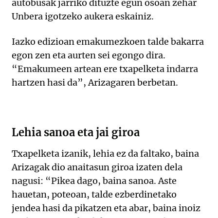
autobusak jarriko dituzte egun osoan zehar
Unbera igotzeko aukera eskainiz.
Iazko edizioan emakumezkoen talde bakarra
egon zen eta aurten sei egongo dira.
“Emakumeen artean ere txapelketa indarra
hartzen hasi da”, Arizagaren berbetan.
Lehia sanoa eta jai giroa
Txapelketa izanik, lehia ez da faltako, baina
Arizagak dio anaitasun giroa izaten dela
nagusi: “Pikea dago, baina sanoa. Aste
hauetan, poteoan, talde ezberdinetako
jendea hasi da pikatzen eta abar, baina inoiz