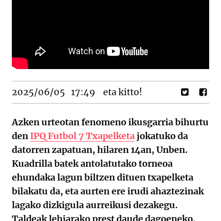
2025/06/05
17:49
eta kitto!
Azken urteotan fenomeno ikusgarria bihurtu
den
IPQ Futbol 7 Txapelketa
jokatuko da
datorren zapatuan, hilaren 14an, Unben.
Kuadrilla batek antolatutako torneoa
ehundaka lagun biltzen dituen txapelketa
bilakatu da, eta aurten ere irudi ahaztezinak
lagako dizkigula aurreikusi dezakegu.
Taldeak lehiarako prest daude dagoeneko,