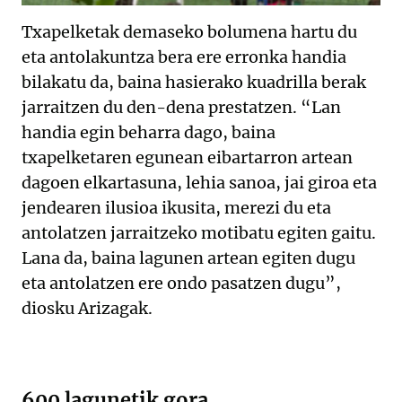
Txapelketak demaseko bolumena hartu du
eta antolakuntza bera ere erronka handia
bilakatu da, baina hasierako kuadrilla berak
jarraitzen du den-dena prestatzen. “Lan
handia egin beharra dago, baina
txapelketaren egunean eibartarron artean
dagoen elkartasuna, lehia sanoa, jai giroa eta
jendearen ilusioa ikusita, merezi du eta
antolatzen jarraitzeko motibatu egiten gaitu.
Lana da, baina lagunen artean egiten dugu
eta antolatzen ere ondo pasatzen dugu”,
diosku Arizagak.
600 lagunetik gora