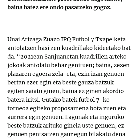
baina batez ere ondo pasatzeko gogoz.
Unai Arizaga Zuazo IPQ Futbol 7 Txapelketa
antolatzen hasi zen kuadrillako kideetako bat
da. “2021ean Sanjuanetan kuadrillen arteko
jokoak antolatu behar genituen; baina, zezen
plazaren egoera zela-eta, ezin izan genuen
bertan ezer egin eta beste gauza batzuk
egiten saiatu ginen, baina ez ginen akordio
batera iritsi. Gutako batek futbol 7-ko
torneoa egiteko proposamena bota zuen eta
aurrera egin genuen. Lagunak eta inguruko
beste batzuk arituko ginela uste genuen, ez
genuen pentsatzen gaur egun bilakatu dena