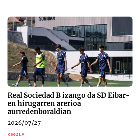
Real Sociedad B izango da SD Eibar-
en hirugarren arerioa
aurredenboraldian
2026/07/27
KIROLA