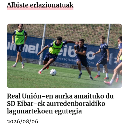
Albiste erlazionatuak
Real Unión-en aurka amaituko du
SD Eibar-ek aurredenboraldiko
lagunartekoen egutegia
2026/08/06