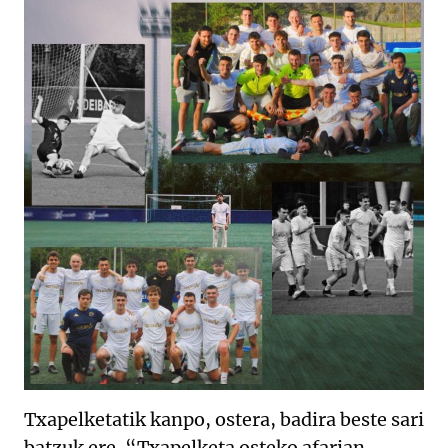
Txapelketatik kanpo, ostera, badira beste sari
batzuk ere. “Txapelketa osteko afarian