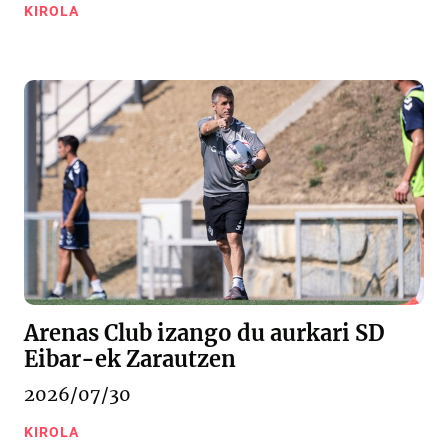
KIROLA
Arenas Club izango du aurkari SD
Eibar-ek Zarautzen
2026/07/30
KIROLA