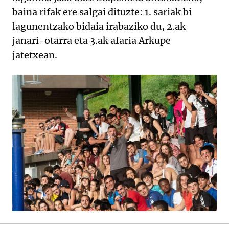
baina rifak ere salgai dituzte: 1. sariak bi
lagunentzako bidaia irabaziko du, 2.ak
janari-otarra eta 3.ak afaria Arkupe
jatetxean.