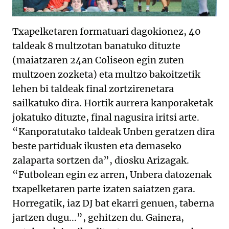
Txapelketaren formatuari dagokionez, 40
taldeak 8 multzotan banatuko dituzte
(maiatzaren 24an Coliseon egin zuten
multzoen zozketa) eta multzo bakoitzetik
lehen bi taldeak final zortzirenetara
sailkatuko dira. Hortik aurrera kanporaketak
jokatuko dituzte, final nagusira iritsi arte.
“Kanporatutako taldeak Unben geratzen dira
beste partiduak ikusten eta demaseko
zalaparta sortzen da”, diosku Arizagak.
“Futbolean egin ez arren, Unbera datozenak
txapelketaren parte izaten saiatzen gara.
Horregatik, iaz DJ bat ekarri genuen, taberna
jartzen dugu...”, gehitzen du. Gainera,