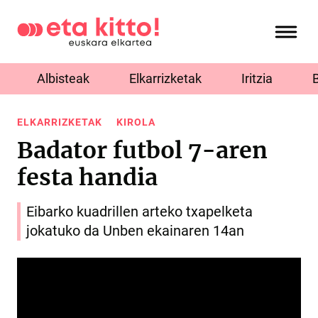
Albisteak
Elkarrizketak
Iritzia
ELKARRIZKETAK
KIROLA
Badator futbol 7-aren
festa handia
Eibarko kuadrillen arteko txapelketa
jokatuko da Unben ekainaren 14an