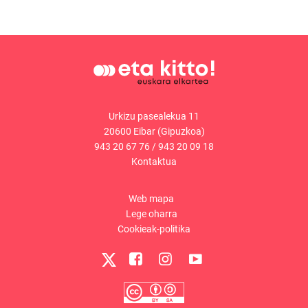
Urkizu pasealekua 11
20600 Eibar (Gipuzkoa)
943 20 67 76
/
943 20 09 18
Kontaktua
Web mapa
Lege oharra
Cookieak-politika