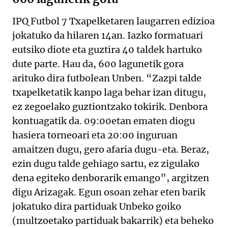
IPQ Futbol 7 Txapelketaren laugarren edizioa
jokatuko da hilaren 14an. Iazko formatuari
eutsiko diote eta guztira 40 taldek hartuko
dute parte. Hau da, 600 lagunetik gora
arituko dira futbolean Unben. “Zazpi talde
txapelketatik kanpo laga behar izan ditugu,
ez zegoelako guztiontzako tokirik. Denbora
kontuagatik da. 09:00etan ematen diogu
hasiera torneoari eta 20:00 inguruan
amaitzen dugu, gero afaria dugu-eta. Beraz,
ezin dugu talde gehiago sartu, ez zigulako
dena egiteko denborarik emango”, argitzen
digu Arizagak. Egun osoan zehar eten barik
jokatuko dira partiduak Unbeko goiko
(multzoetako partiduak bakarrik) eta beheko