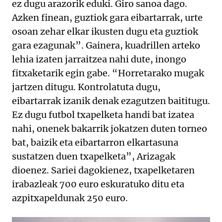
ez dugu arazorik eduki. Giro sanoa dago.
Azken finean, guztiok gara eibartarrak, urte
osoan zehar elkar ikusten dugu eta guztiok
gara ezagunak”. Gainera, kuadrillen arteko
lehia izaten jarraitzea nahi dute, inongo
fitxaketarik egin gabe. “Horretarako mugak
jartzen ditugu. Kontrolatuta dugu,
eibartarrak izanik denak ezagutzen baititugu.
Ez dugu futbol txapelketa handi bat izatea
nahi, onenek bakarrik jokatzen duten torneo
bat, baizik eta eibartarron elkartasuna
sustatzen duen txapelketa”, Arizagak
dioenez. Sariei dagokienez, txapelketaren
irabazleak 700 euro eskuratuko ditu eta
azpitxapeldunak 250 euro.