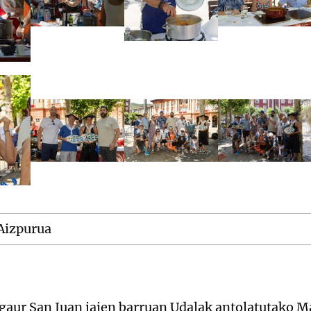
Aizpurua
 gaur San Juan jaien barruan Udalak antolatutako M