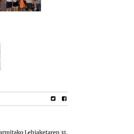
armitako Lehiaketaren 31.