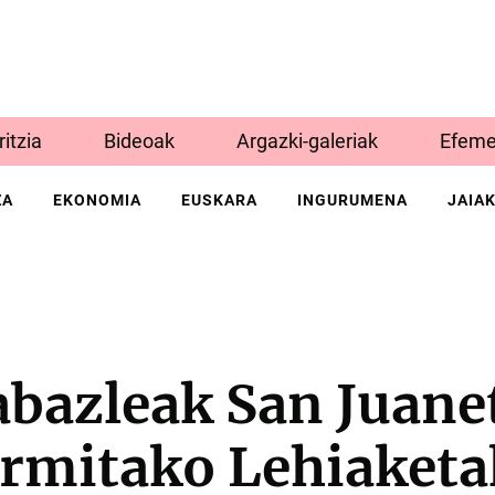
Iritzia
Bideoak
Argazki-galeriak
Efeme
ZA
EKONOMIA
EUSKARA
INGURUMENA
JAIA
abazleak San Juane
rmitako Lehiaketa