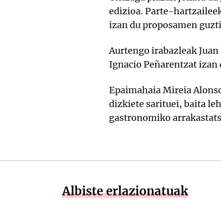
edizioa. Parte-hartzailee
izan du proposamen guzti
Aurtengo irabazleak Juan 
Ignacio Peñarentzat izan 
Epaimahaia Mireia Alonso
dizkiete sarituei, baita l
gastronomiko arrakastatsu
Albiste erlazionatuak