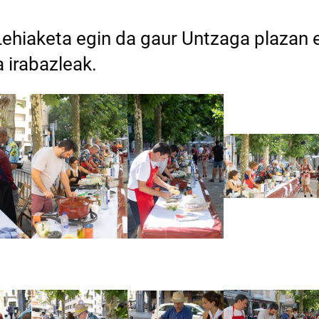
ehiaketa egin da gaur Untzaga plazan e
a irabazleak.