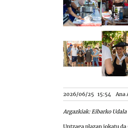
2026/06/25
15:54
Ana 
Argazkiak: Eibarko Udala
Untzaga plazan jokatu da