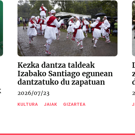
Kezka dantza taldeak
Izabako Santiago egunean
dantzatuko du zapatuan
k
2026/07/23
KULTURA
JAIAK
GIZARTEA
J