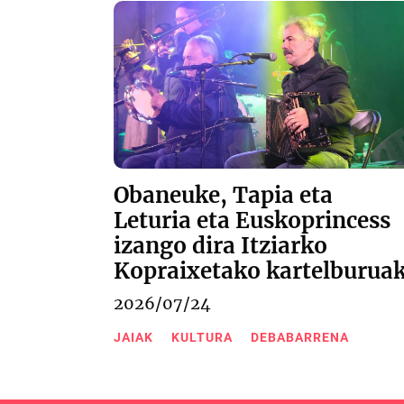
Obaneuke, Tapia eta
Leturia eta Euskoprincess
izango dira Itziarko
Kopraixetako kartelburua
2026/07/24
JAIAK
KULTURA
DEBABARRENA