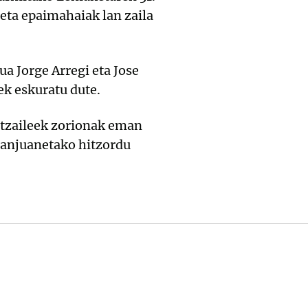
 eta epaimahaiak lan zaila
ua Jorge Arregi eta Jose
ek eskuratu dute.
atzaileek zorionak eman
 Sanjuanetako hitzordu