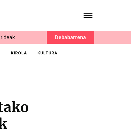
rideak
Debabarrena
K
KIROLA
KULTURA
tako
k