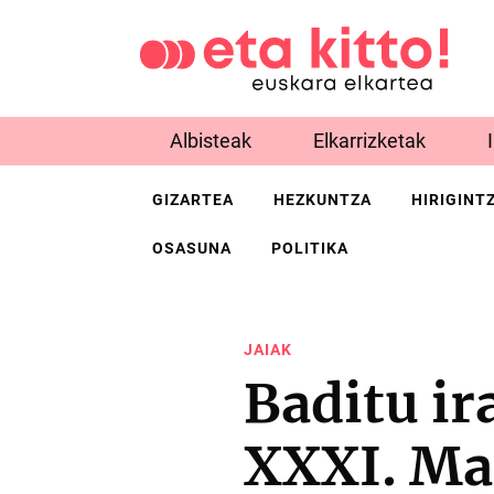
Albisteak
Elkarrizketak
GIZARTEA
HEZKUNTZA
HIRIGINT
OSASUNA
POLITIKA
JAIAK
Baditu ir
XXXI. Ma