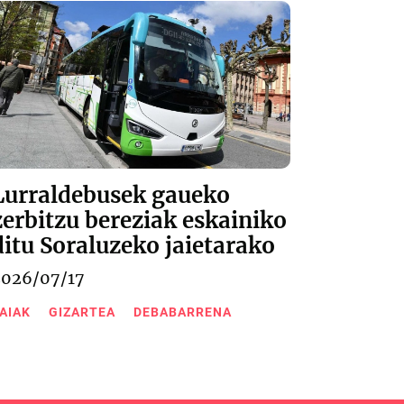
Lurraldebusek gaueko
zerbitzu bereziak eskainiko
ditu Soraluzeko jaietarako
2026/07/17
AIAK
GIZARTEA
DEBABARRENA