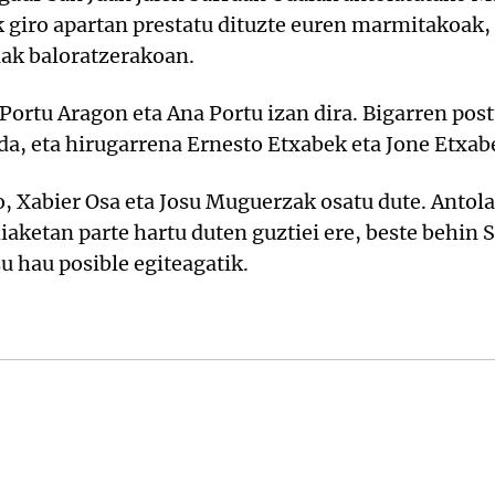
k giro apartan prestatu dituzte euren marmitakoak,
ak baloratzerakoan.
Portu Aragon eta Ana Portu izan dira. Bigarren post
da, eta hirugarrena Ernesto Etxabek eta Jone Etxab
, Xabier Osa eta Josu Muguerzak osatu dute. Antol
ehiaketan parte hartu duten guztiei ere, beste behin
 hau posible egiteagatik.