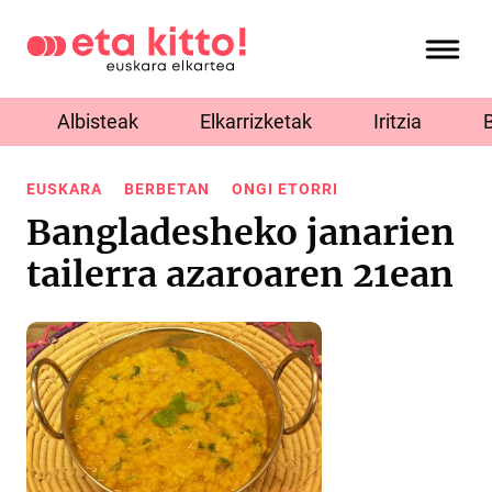
Albisteak
Elkarrizketak
Iritzia
EUSKARA
BERBETAN
ONGI ETORRI
Bangladesheko janarien
tailerra azaroaren 21ean