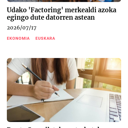
Udako 'Factoring' merkealdi azoka
egingo dute datorren astean
2026/07/17
EKONOMIA
EUSKARA