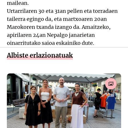
mailean.
Urtarrilaren 30 eta 31an pellen eta torradaen
tailerra egingo da, eta martxoaren 20an
Marokoren txanda izango da. Amaitzeko,
apirilaren 24an Nepalgo janarietan
oinarritutako saioa eskainiko dute.
Albiste erlazionatuak