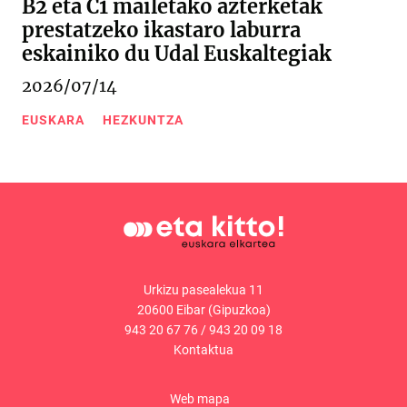
B2 eta C1 mailetako azterketak
prestatzeko ikastaro laburra
eskainiko du Udal Euskaltegiak
2026/07/14
EUSKARA
HEZKUNTZA
Urkizu pasealekua 11
20600 Eibar (Gipuzkoa)
943 20 67 76
/
943 20 09 18
Kontaktua
Web mapa