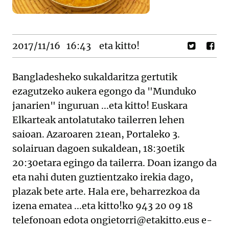
2017/11/16
16:43
eta kitto!
Bangladesheko sukaldaritza gertutik
ezagutzeko aukera egongo da "Munduko
janarien" inguruan ...eta kitto! Euskara
Elkarteak antolatutako tailerren lehen
saioan. Azaroaren 21ean, Portaleko 3.
solairuan dagoen sukaldean, 18:30etik
20:30etara egingo da tailerra. Doan izango da
eta nahi duten guztientzako irekia dago,
plazak bete arte. Hala ere, beharrezkoa da
izena ematea ...eta kitto!ko 943 20 09 18
telefonoan edota ongietorri@etakitto.eus e-