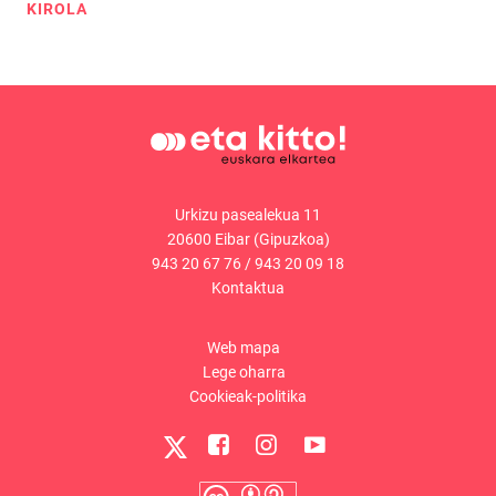
KIROLA
Urkizu pasealekua 11
20600 Eibar (Gipuzkoa)
943 20 67 76
/
943 20 09 18
Kontaktua
Web mapa
Lege oharra
Cookieak-politika