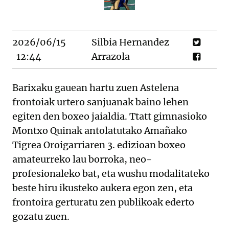
2026/06/15
Silbia Hernandez
12:44
Arrazola
Barixaku gauean hartu zuen Astelena
frontoiak urtero sanjuanak baino lehen
egiten den boxeo jaialdia. Ttatt gimnasioko
Montxo Quinak antolatutako Amañako
Tigrea Oroigarriaren 3. edizioan boxeo
amateurreko lau borroka, neo-
profesionaleko bat, eta wushu modalitateko
beste hiru ikusteko aukera egon zen, eta
frontoira gerturatu zen publikoak ederto
gozatu zuen.