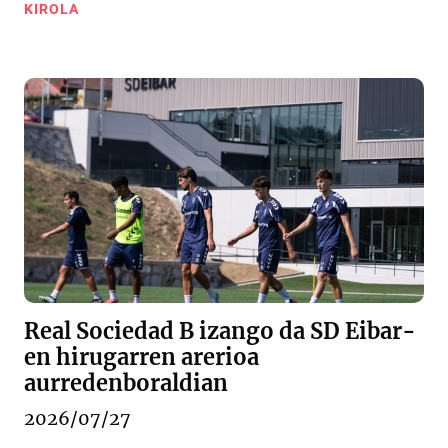
KIROLA
Real Sociedad B izango da SD Eibar-
en hirugarren arerioa
aurredenboraldian
2026/07/27