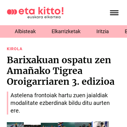
Albisteak
Elkarrizketak
Iritzia
KIROLA
Barixakuan ospatu zen
Amañako Tigrea
Oroigarriaren 3. edizioa
Astelena frontoiak hartu zuen jaialdiak
modalitate ezberdinak bildu ditu aurten
ere.