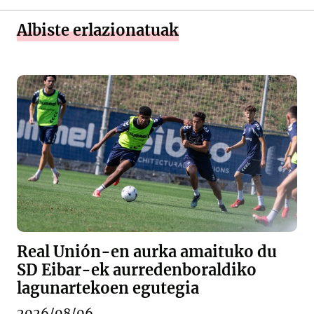
Albiste erlazionatuak
Real Unión-en aurka amaituko du
SD Eibar-ek aurredenboraldiko
lagunartekoen egutegia
2026/08/06