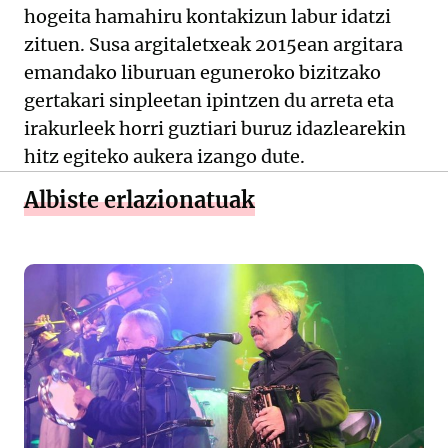
hogeita hamahiru kontakizun labur idatzi
zituen. Susa argitaletxeak 2015ean argitara
emandako liburuan eguneroko bizitzako
gertakari sinpleetan ipintzen du arreta eta
irakurleek horri guztiari buruz idazlearekin
hitz egiteko aukera izango dute.
Albiste erlazionatuak