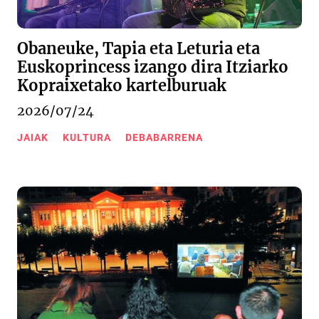
Obaneuke, Tapia eta Leturia eta
Euskoprincess izango dira Itziarko
Kopraixetako kartelburuak
2026/07/24
JAIAK
KULTURA
DEBABARRENA