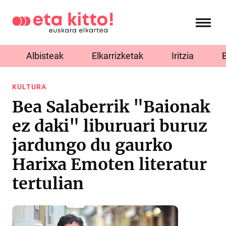
Albisteak
Elkarrizketak
Iritzia
KULTURA
Bea Salaberrik "Baionak
ez daki" liburuari buruz
jardungo du gaurko
Harixa Emoten literatur
tertulian