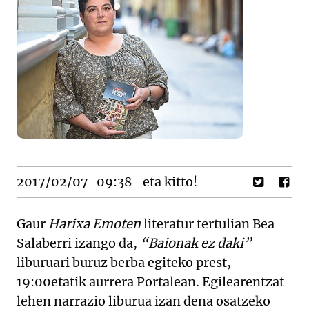
2017/02/07
09:38
eta kitto!
Gaur
Harixa Emoten
literatur tertulian Bea
Salaberri izango da,
“Baionak ez daki”
liburuari buruz berba egiteko prest,
19:00etatik aurrera Portalean. Egilearentzat
lehen narrazio liburua izan dena osatzeko