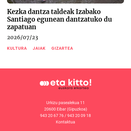
Kezka dantza taldeak Izabako
Santiago egunean dantzatuko du
zapatuan
2026/07/23
KULTURA
JAIAK
GIZARTEA
Urkizu pasealekua 11
20600 Eibar (Gipuzkoa)
943 20 67 76
/
943 20 09 18
Kontaktua