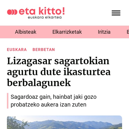
Albisteak
Elkarrizketak
Iritzia
EUSKARA
BERBETAN
Lizagasar sagartokian
agurtu dute ikasturtea
berbalagunek
Sagardoaz gain, hainbat jaki gozo
probatzeko aukera izan zuten