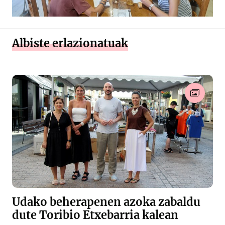
Albiste erlazionatuak
Udako beherapenen azoka zabaldu
dute Toribio Etxebarria kalean