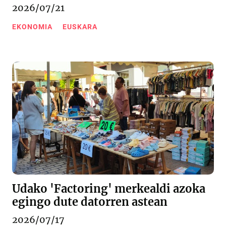
2026/07/21
EKONOMIA
EUSKARA
Udako 'Factoring' merkealdi azoka
egingo dute datorren astean
2026/07/17