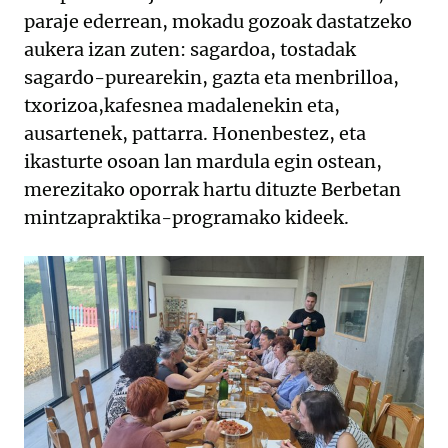
paraje ederrean, mokadu gozoak dastatzeko
aukera izan zuten: sagardoa, tostadak
sagardo-purearekin, gazta eta menbrilloa,
txorizoa,kafesnea madalenekin eta,
ausartenek, pattarra. Honenbestez, eta
ikasturte osoan lan mardula egin ostean,
merezitako oporrak hartu dituzte Berbetan
mintzapraktika-programako kideek.