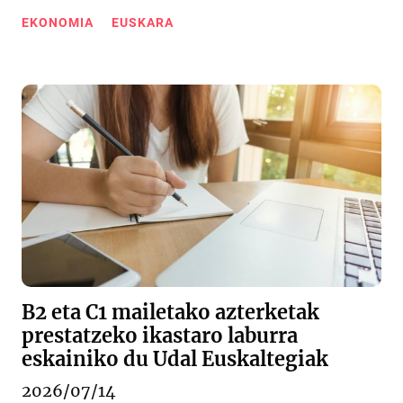
EKONOMIA
EUSKARA
B2 eta C1 mailetako azterketak
prestatzeko ikastaro laburra
eskainiko du Udal Euskaltegiak
2026/07/14