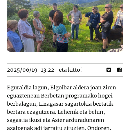
2025/06/19
13:22
eta kitto!
Eguraldia lagun, Elgoibar aldera joan ziren
eguaztenean Berbetan programako hogei
berbalagun, Lizagasar sagartokia bertatik
bertara ezagutzera. Lehenik eta behin,
sagastia ikusi eta Asier arduradunaren
azalpenak adi jarraitu zituzten. Ondoren,