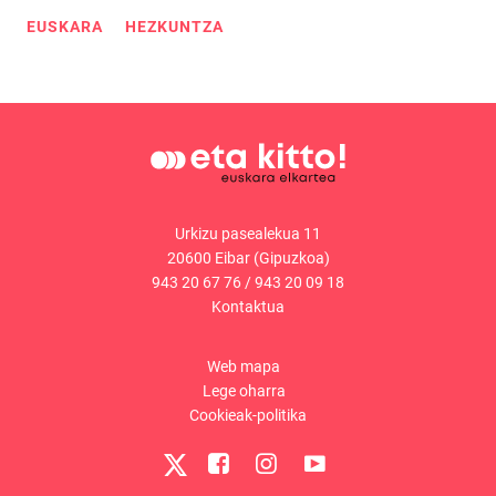
EUSKARA
HEZKUNTZA
Urkizu pasealekua 11
20600 Eibar (Gipuzkoa)
943 20 67 76
/
943 20 09 18
Kontaktua
Web mapa
Lege oharra
Cookieak-politika