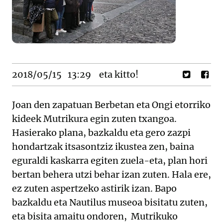
2018/05/15
13:29
eta kitto!
Joan den zapatuan Berbetan eta Ongi etorriko
kideek Mutrikura egin zuten txangoa.
Hasierako plana, bazkaldu eta gero zazpi
hondartzak itsasontziz ikustea zen, baina
eguraldi kaskarra egiten zuela-eta, plan hori
bertan behera utzi behar izan zuten. Hala ere,
ez zuten aspertzeko astirik izan. Bapo
bazkaldu eta Nautilus museoa bisitatu zuten,
eta bisita amaitu ondoren, Mutrikuko