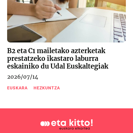
B2 eta C1 mailetako azterketak
prestatzeko ikastaro laburra
eskainiko du Udal Euskaltegiak
2026/07/14
EUSKARA
HEZKUNTZA