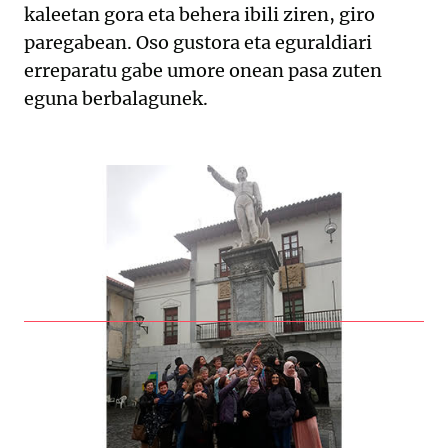
kaleetan gora eta behera ibili ziren, giro
paregabean. Oso gustora eta eguraldiari
erreparatu gabe umore onean pasa zuten
eguna berbalagunek.