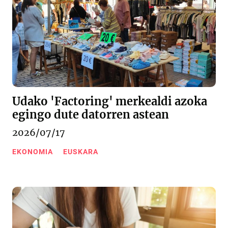
Udako 'Factoring' merkealdi azoka
egingo dute datorren astean
2026/07/17
EKONOMIA
EUSKARA