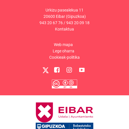
Urkizu pasealekua 11
20600 Eibar (Gipuzkoa)
943 20 67 76
/
943 20 09 18
Kontaktua
Web mapa
Lege oharra
Cookieak-politika