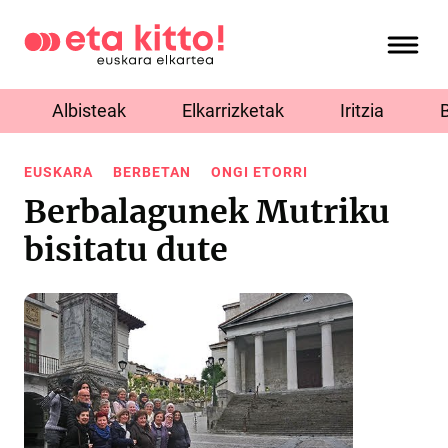
Albisteak
Elkarrizketak
Iritzia
EUSKARA
BERBETAN
ONGI ETORRI
Berbalagunek Mutriku
bisitatu dute