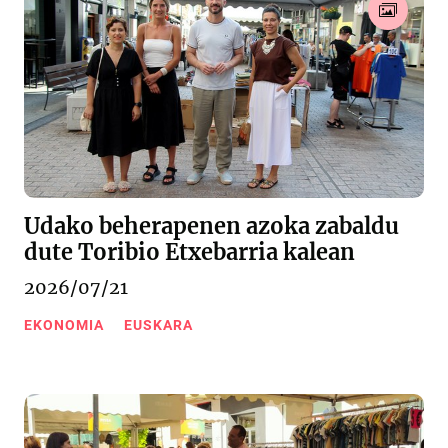
Udako beherapenen azoka zabaldu
dute Toribio Etxebarria kalean
2026/07/21
EKONOMIA
EUSKARA