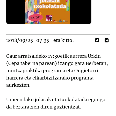
2018/09/25
07:35
eta kitto!
Gaur arratsaldeko 17:30etik aurrera Urkin
(Cepa taberna parean) izango gara Berbetan,
mintzapraktika programa eta Ongietorri
harrera eta elkarbizitzarako programa
aurkezten.
Umeendako jolasak eta txokolatada egongo
da bertaratzen diren guztientzat.