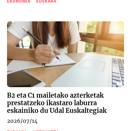
EKONOMIA
EUSKARA
B2 eta C1 mailetako azterketak
prestatzeko ikastaro laburra
eskainiko du Udal Euskaltegiak
2026/07/14