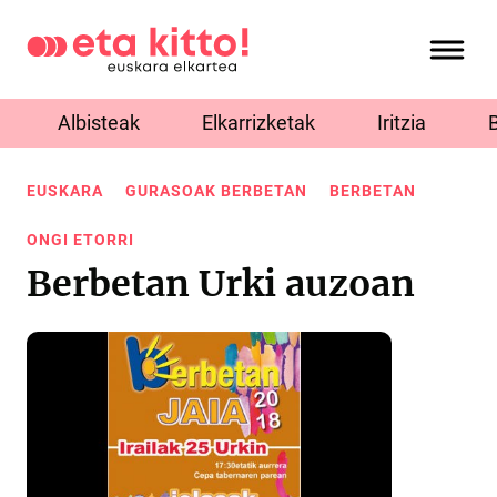
Albisteak
Elkarrizketak
Iritzia
EUSKARA
GURASOAK BERBETAN
BERBETAN
ONGI ETORRI
Berbetan Urki auzoan