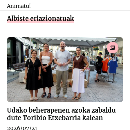
Animatu!
Albiste erlazionatuak
Udako beherapenen azoka zabaldu
dute Toribio Etxebarria kalean
2026/07/21