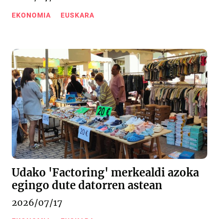
EKONOMIA
EUSKARA
Udako 'Factoring' merkealdi azoka
egingo dute datorren astean
2026/07/17