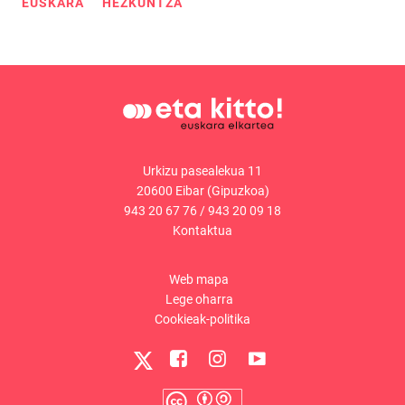
EUSKARA
HEZKUNTZA
Urkizu pasealekua 11
20600 Eibar (Gipuzkoa)
943 20 67 76
/
943 20 09 18
Kontaktua
Web mapa
Lege oharra
Cookieak-politika