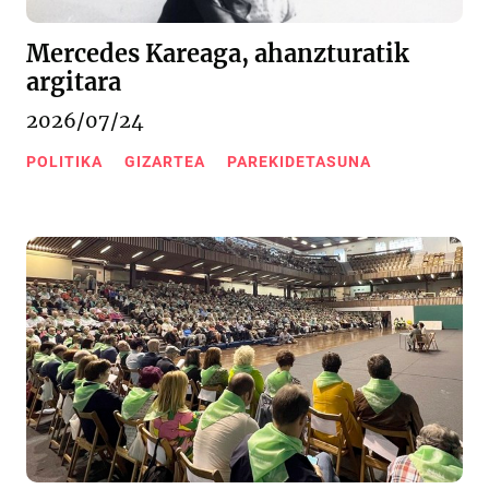
Mercedes Kareaga, ahanzturatik
argitara
2026/07/24
POLITIKA
GIZARTEA
PAREKIDETASUNA