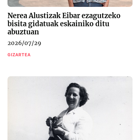
Nerea Alustizak Eibar ezagutzeko
bisita gidatuak eskainiko ditu
abuztuan
2026/07/29
GIZARTEA