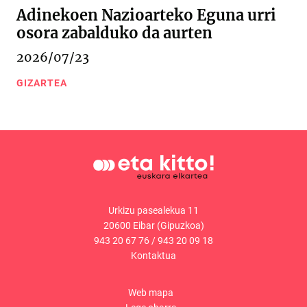
Adinekoen Nazioarteko Eguna urri
osora zabalduko da aurten
2026/07/23
GIZARTEA
Urkizu pasealekua 11
20600 Eibar (Gipuzkoa)
943 20 67 76
/
943 20 09 18
Kontaktua
Web mapa