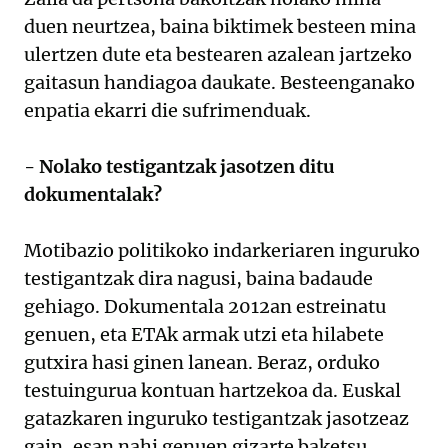
duen neurtzea, baina biktimek besteen mina
ulertzen dute eta bestearen azalean jartzeko
gaitasun handiagoa daukate. Besteenganako
enpatia ekarri die sufrimenduak.
- Nolako testigantzak jasotzen ditu
dokumentalak?
Motibazio politikoko indarkeriaren inguruko
testigantzak dira nagusi, baina badaude
gehiago. Dokumentala 2012an estreinatu
genuen, eta ETAk armak utzi eta hilabete
gutxira hasi ginen lanean. Beraz, orduko
testuingurua kontuan hartzekoa da. Euskal
gatazkaren inguruko testigantzak jasotzeaz
gain, esan nahi genuen gizarte baketsu