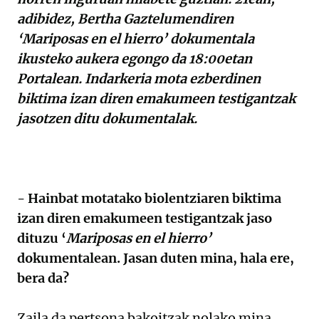
adibidez, Bertha Gaztelumendiren
‘Mariposas en el hierro’ dokumentala
ikusteko aukera egongo da 18:00etan
Portalean. Indarkeria mota ezberdinen
biktima izan diren emakumeen testigantzak
jasotzen ditu dokumentalak.
- Hainbat motatako biolentziaren biktima
izan diren emakumeen testigantzak jaso
dituzu ‘
Mariposas en el hierro’
dokumentalean. Jasan duten mina, hala ere,
bera da?
Zaila da pertsona bakoitzak nolako mina