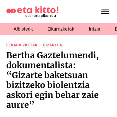
Albisteak
Elkarrizketak
Iritzia
ELKARRIZKETAK
GIZARTEA
Bertha Gaztelumendi,
dokumentalista:
“Gizarte baketsuan
bizitzeko biolentzia
askori egin behar zaie
aurre”