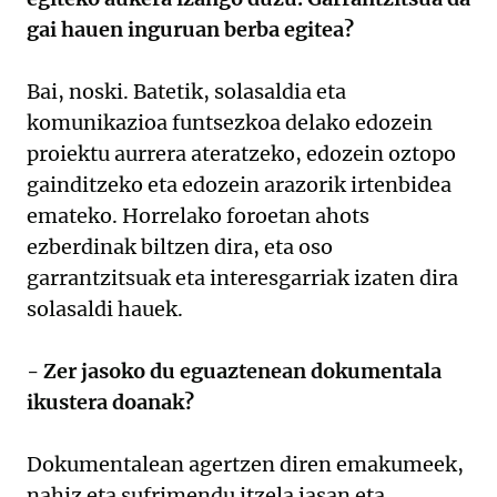
gai hauen inguruan berba egitea?
Bai, noski. Batetik, solasaldia eta
komunikazioa funtsezkoa delako edozein
proiektu aurrera ateratzeko, edozein oztopo
gainditzeko eta edozein arazorik irtenbidea
emateko. Horrelako foroetan ahots
ezberdinak biltzen dira, eta oso
garrantzitsuak eta interesgarriak izaten dira
solasaldi hauek.
- Zer jasoko du eguaztenean dokumentala
ikustera doanak?
Dokumentalean agertzen diren emakumeek,
nahiz eta sufrimendu itzela jasan eta