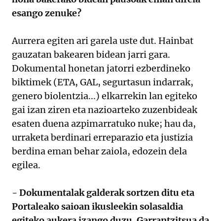
esango zenuke?
Aurrera egiten ari garela uste dut. Hainbat
gauzatan bakearen bidean jarri gara.
Dokumental honetan jatorri ezberdineko
biktimek (ETA, GAL, segurtasun indarrak,
genero biolentzia...) elkarrekin lan egiteko
gai izan ziren eta nazioarteko zuzenbideak
esaten duena azpimarratuko nuke; hau da,
urraketa berdinari erreparazio eta justizia
berdina eman behar zaiola, edozein dela
egilea.
- Dokumentalak galderak sortzen ditu eta
Portaleako saioan ikusleekin solasaldia
egiteko aukera izango duzu. Garrantzitsua da