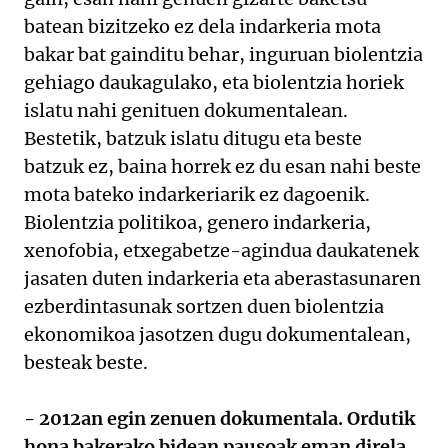
batean bizitzeko ez dela indarkeria mota
bakar bat gainditu behar, inguruan biolentzia
gehiago daukagulako, eta biolentzia horiek
islatu nahi genituen dokumentalean.
Bestetik, batzuk islatu ditugu eta beste
batzuk ez, baina horrek ez du esan nahi beste
mota bateko indarkeriarik ez dagoenik.
Biolentzia politikoa, genero indarkeria,
xenofobia, etxegabetze-agindua daukatenek
jasaten duten indarkeria eta aberastasunaren
ezberdintasunak sortzen duen biolentzia
ekonomikoa jasotzen dugu dokumentalean,
besteak beste.
- 2012an egin zenuen dokumentala. Ordutik
hona bakerako bidean pausoak eman direla