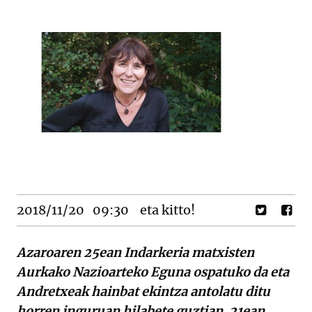
2018/11/20
09:30
eta kitto!
Azaroaren 25ean Indarkeria matxisten
Aurkako Nazioarteko Eguna ospatuko da eta
Andretxeak hainbat ekintza antolatu ditu
horren inguruan hilabete guztian. 21ean,