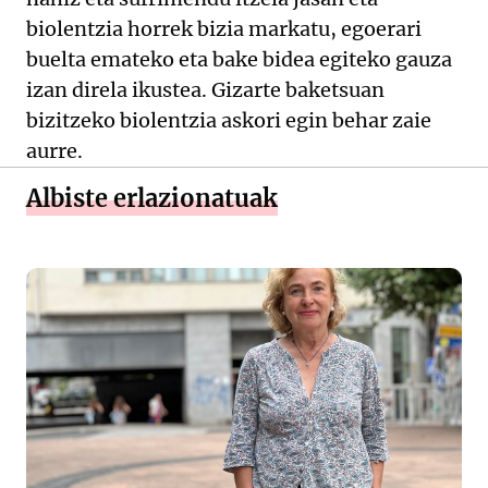
biolentzia horrek bizia markatu, egoerari
buelta emateko eta bake bidea egiteko gauza
izan direla ikustea. Gizarte baketsuan
bizitzeko biolentzia askori egin behar zaie
aurre.
Albiste erlazionatuak