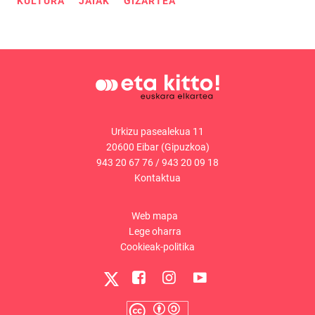
KULTURA
JAIAK
GIZARTEA
Urkizu pasealekua 11
20600 Eibar (Gipuzkoa)
943 20 67 76
/
943 20 09 18
Kontaktua
Web mapa
Lege oharra
Cookieak-politika