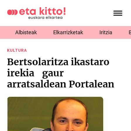
Albisteak
Elkarrizketak
Iritzia
KULTURA
Bertsolaritza ikastaro
irekia gaur
arratsaldean Portalean