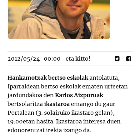
2012/05/24
00:00
eta kitto!
Hankamotxak bertso eskolak
antolatuta,
Iparraldean bertso eskolak ematen urteetan
jardundakoa den
Karlos Aizpuruak
bertsolaritza
ikastaroa
emango du gaur
Portalean (3. solairuko ikastaro gelan),
19.00etan hasita. Ikastaroa interesa duen
edonorentzat irekia izango da.