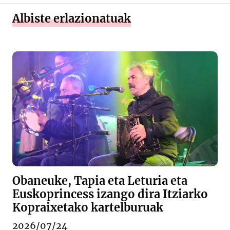
Albiste erlazionatuak
Obaneuke, Tapia eta Leturia eta
Euskoprincess izango dira Itziarko
Kopraixetako kartelburuak
2026/07/24