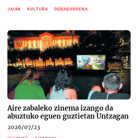
JAIAK
KULTURA
DEBABARRENA
Aire zabaleko zinema izango da
abuztuko eguen guztietan Untzagan
2026/07/23