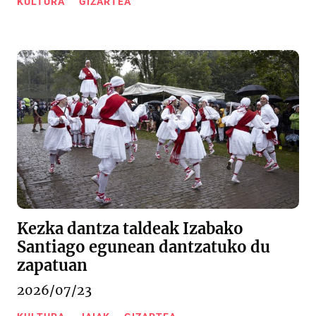
KULTURA
GIZARTEA
Kezka dantza taldeak Izabako
Santiago egunean dantzatuko du
zapatuan
2026/07/23