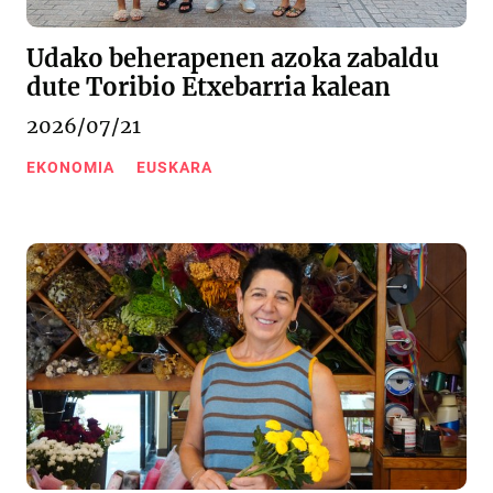
Udako beherapenen azoka zabaldu
dute Toribio Etxebarria kalean
2026/07/21
EKONOMIA
EUSKARA