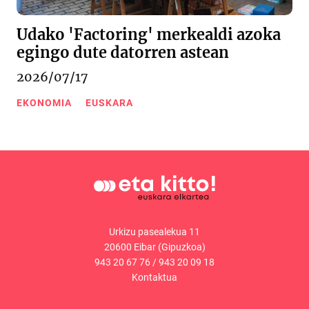
Udako 'Factoring' merkealdi azoka
egingo dute datorren astean
2026/07/17
EKONOMIA
EUSKARA
Urkizu pasealekua 11
20600 Eibar (Gipuzkoa)
943 20 67 76
/
943 20 09 18
Kontaktua