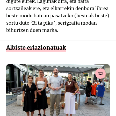
digute eurek. Lagunak dira, eta baita
sortzaileak ere, eta elkarrekin denbora librea
beste modu batean pasatzeko (besteak beste)
sortu dute ‘Bi ta piku’, serigrafia modan
bihurtzen duen marka.
Albiste erlazionatuak