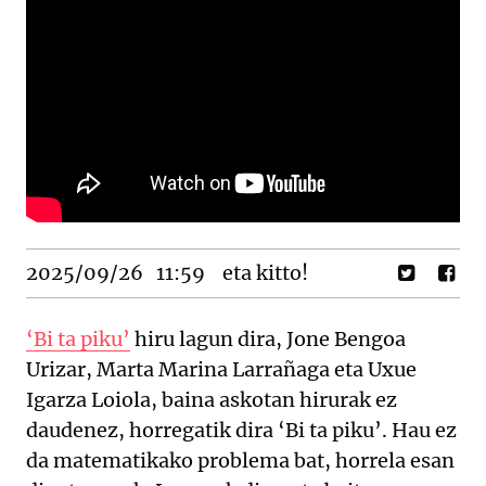
2025/09/26
11:59
eta kitto!
‘Bi ta piku’
hiru lagun dira, Jone Bengoa
Urizar, Marta Marina Larrañaga eta Uxue
Igarza Loiola, baina askotan hirurak ez
daudenez, horregatik dira ‘Bi ta piku’. Hau ez
da matematikako problema bat, horrela esan