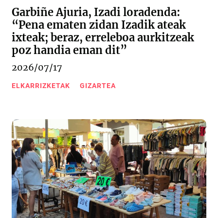
Garbiñe Ajuria, Izadi loradenda:
“Pena ematen zidan Izadik ateak
ixteak; beraz, erreleboa aurkitzeak
poz handia eman dit”
2026/07/17
ELKARRIZKETAK
GIZARTEA