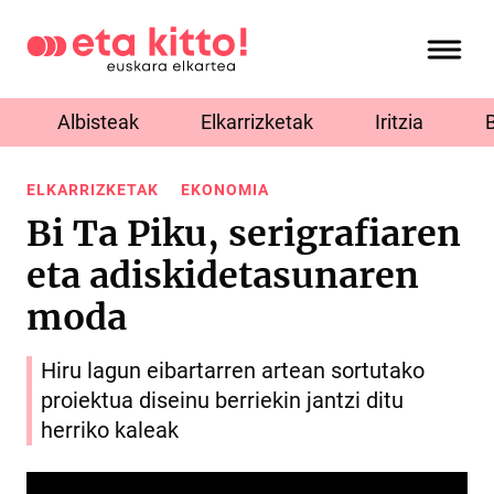
Albisteak
Elkarrizketak
Iritzia
ELKARRIZKETAK
EKONOMIA
Bi Ta Piku, serigrafiaren
eta adiskidetasunaren
moda
Hiru lagun eibartarren artean sortutako
proiektua diseinu berriekin jantzi ditu
herriko kaleak