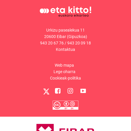
Urkizu pasealekua 11
20600 Eibar (Gipuzkoa)
943 20 67 76
/
943 20 09 18
Kontaktua
Web mapa
Lege oharra
Cookieak-politika