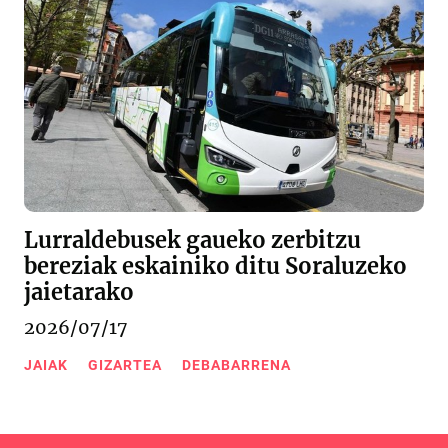
Lurraldebusek gaueko zerbitzu
bereziak eskainiko ditu Soraluzeko
jaietarako
2026/07/17
JAIAK
GIZARTEA
DEBABARRENA