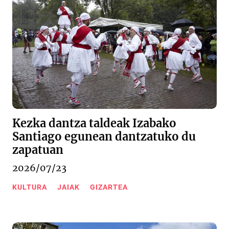
Kezka dantza taldeak Izabako
Santiago egunean dantzatuko du
zapatuan
2026/07/23
KULTURA
JAIAK
GIZARTEA