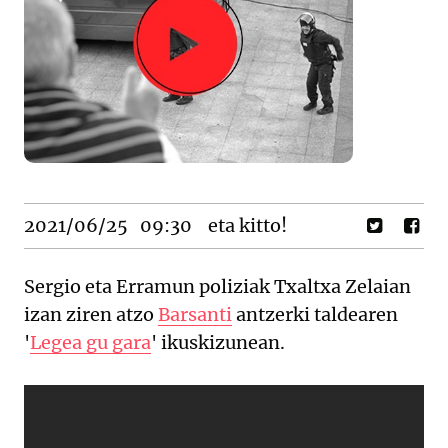
2021/06/25
09:30
eta kitto!
Sergio eta Erramun poliziak Txaltxa Zelaian
izan ziren atzo
Barsanti
antzerki taldearen
'
Legea gu gara
' ikuskizunean.