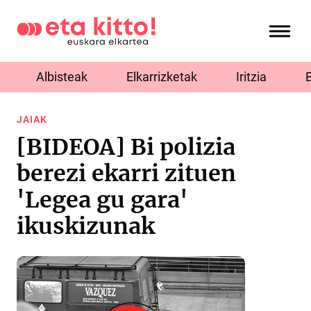
Albisteak
Elkarrizketak
Iritzia
JAIAK
[BIDEOA] Bi polizia
berezi ekarri zituen
'Legea gu gara'
ikuskizunak