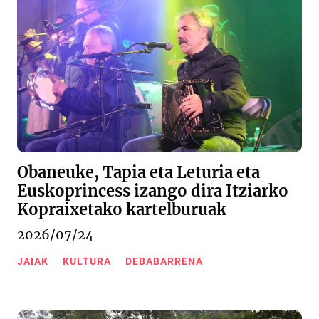
Obaneuke, Tapia eta Leturia eta
Euskoprincess izango dira Itziarko
Kopraixetako kartelburuak
2026/07/24
JAIAK
KULTURA
DEBABARRENA