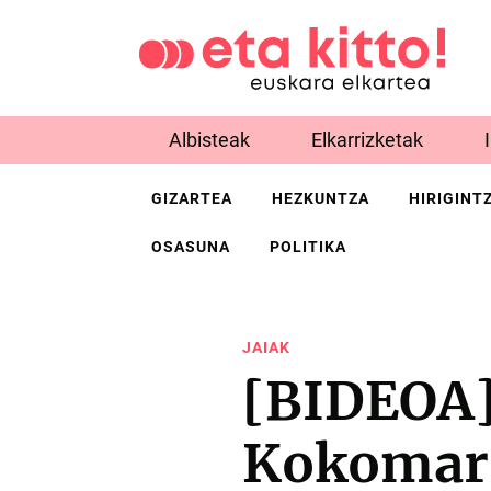
Albisteak
Elkarrizketak
GIZARTEA
HEZKUNTZA
HIRIGINT
OSASUNA
POLITIKA
JAIAK
[BIDEOA]
Kokomarr