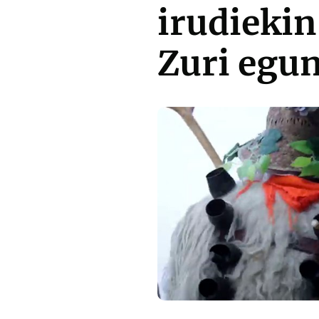
irudiekin
Zuri egu