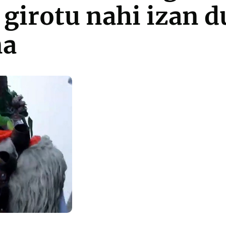
 girotu nahi izan 
na