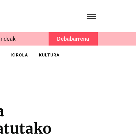
rideak
Debabarrena
K
KIROLA
KULTURA
a
atutako