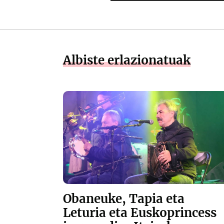
Albiste erlazionatuak
Obaneuke, Tapia eta
Leturia eta Euskoprincess