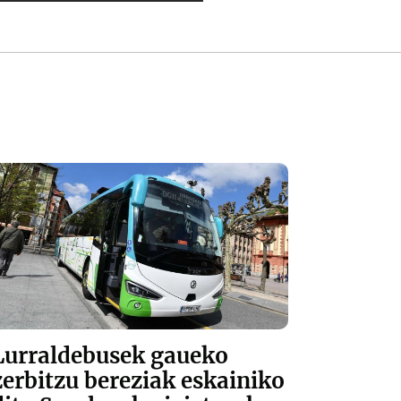
Lurraldebusek gaueko
zerbitzu bereziak eskainiko