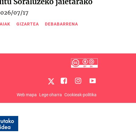
ditu Soraluzeko jaietarako
2026/07/17
AIAK
GIZARTEA
DEBABARRENA
Web mapa
Lege oharra
Cookieak-politika