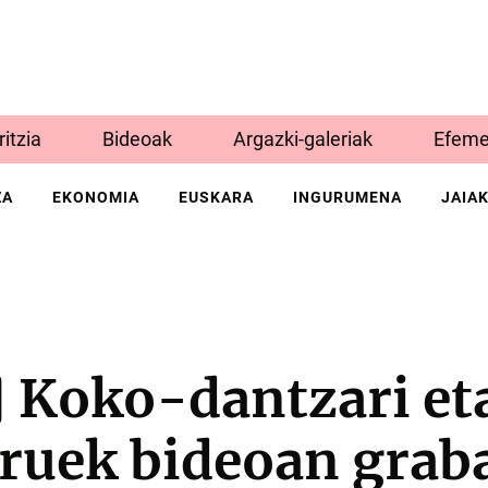
Iritzia
Bideoak
Argazki-galeriak
Efeme
ZA
EKONOMIA
EUSKARA
INGURUMENA
JAIA
 Koko-dantzari et
uek bideoan grab