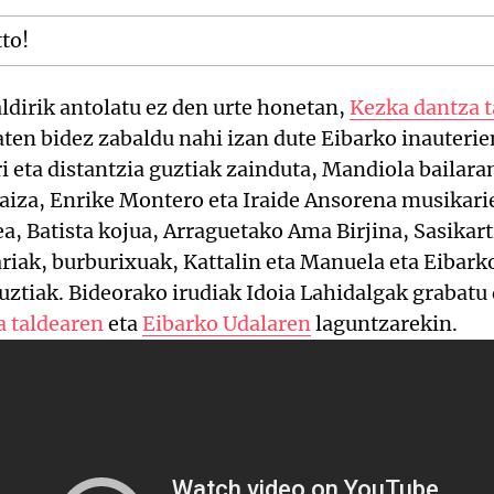
tto!
ldirik antolatu ez den urte honetan,
Kezka dantza 
ten bidez zabaldu nahi izan dute Eibarko inauteri
i eta distantzia guztiak zainduta, Mandiola bailar
aiza, Enrike Montero eta Iraide Ansorena musikarie
ea, Batista kojua, Arraguetako Ama Birjina, Sasikart
ak, burburixuak, Kattalin eta Manuela eta Eibark
tiak. Bideorako irudiak Idoia Lahidalgak grabatu 
 taldearen
eta
Eibarko Udalaren
laguntzarekin.