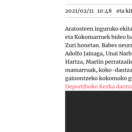
2021/02/11
10:48
eta ki
Aratosteen inguruko ekita
eta Kokomarruek bideo ba
Zuri honetan. Babes neurr
Adolfo Jainaga, Unai Narb
Hartza, Martin perratzail
mamarruak, koko-dantzari
gainontzeko kokomoko guz
Deportiboko Kezka dantza