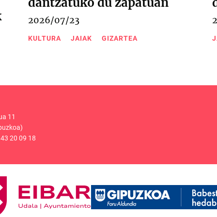
dantzatuko du zapatuan
k
2026/07/23
KULTURA
JAIAK
GIZARTEA
J
ua 11
puzkoa)
43 20 09 18