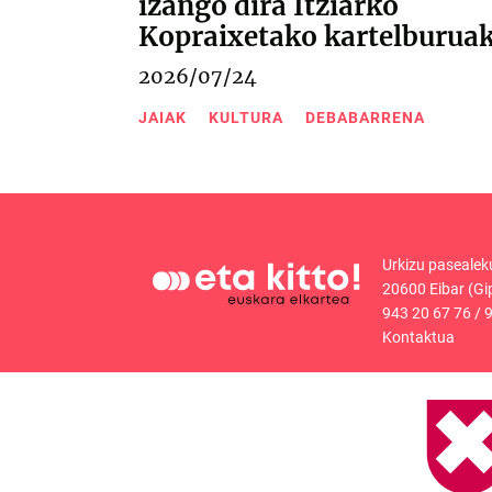
izango dira Itziarko
Kopraixetako kartelburua
2026/07/24
JAIAK
KULTURA
DEBABARRENA
Urkizu pasealek
20600 Eibar (Gi
943 20 67 76
/
9
Kontaktua