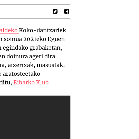
taldeko
Koko-dantzariek
en soinua 2021eko Eguen
an egindako grabaketan,
n doinura ageri dira
ia, aixerixak, masustak,
o aratosteetako
ditu,
Eibarko Klub