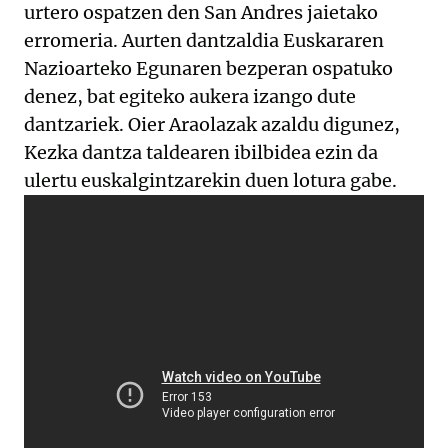
urtero ospatzen den San Andres jaietako
erromeria. Aurten dantzaldia Euskararen
Nazioarteko Egunaren bezperan ospatuko
denez, bat egiteko aukera izango dute
dantzariek. Oier Araolazak azaldu digunez,
Kezka dantza taldearen ibilbidea ezin da
ulertu euskalgintzarekin duen lotura gabe.