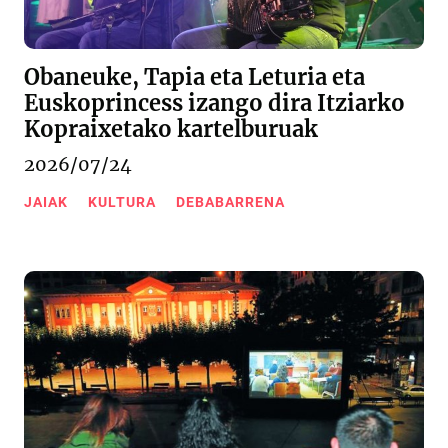
Obaneuke, Tapia eta Leturia eta
Euskoprincess izango dira Itziarko
Kopraixetako kartelburuak
2026/07/24
JAIAK
KULTURA
DEBABARRENA