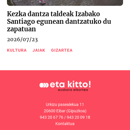
Kezka dantza taldeak Izabako
Santiago egunean dantzatuko du
zapatuan
2026/07/23
KULTURA
JAIAK
GIZARTEA
Urkizu pasealekua 11
20600 Eibar (Gipuzkoa)
943 20 67 76
/
943 20 09 18
Kontaktua