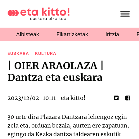
Albisteak
Elkarrizketak
Iritzia
EUSKARA
KULTURA
| OIER ARAOLAZA |
Dantza eta euskara
2023/12/02
10:11
eta kitto!
30 urte dira Plazara Dantzara lehengoz egin
zela eta, orduan bezala, aurten ere zapatuan,
egingo da Kezka dantza taldearen eskutik