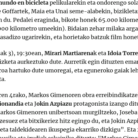
mundo en bicicleta
pelikularekin eta ondorengo sol
e Goffartek, Maia eta Unai seme-alabekin, bizikle
 du. Pedalei eraginda, bikote honek 65.000 kilomet
00 kilometro umeekin). Bidaian zehar milaka argaz
pasadizo ugarirekin, eta horietako batzuk film honet
ak 3), 19:30ean,
Mirari Martiarena
k eta
Idoia Torr
izketa aurkeztuko dute. Aurretik egin dituzten em
roa hartuko dute umoregai, eta eguneroko gaiak leh
ta.
ilaren 4rako, Markos Gimenoren obra erreibindikat
rionandia
eta J
okin Azpiazu
protagonista izango dit
Markos Gimenoren unibertsoan murgiltzeko, Joseba
suez eta bitxikeriez hitz egingo du, eta Jokin Azp
 eta taldekidearen ikuspegia ekarriko dizkigu”. Eta 