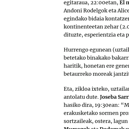
egitaraua, 22:00etan,
El 
Andoni Rodelgok eta Alic
egindako bidaia kontatzen
kontinenteetan zehar (2.0
dituzte, esperientzia eta 
Hurrengo egunean (uztail
betetako binakako bakarr
haritik, honetan ere gene
betaurreko moreak jantzi
Eta, zikloa ixteko, uzta
antolatu dute.
Joseba Sar
hasiko dira, 19:30ean: “
erakusketako sormen proze
sortzaileak, ostera, lagun