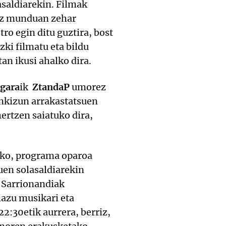
asaldiarekin. Filmak
taz munduan zehar
ro egin ditu guztira, bost
ki filmatu eta bildu
an ikusi ahalko dira.
egara
ik
ZtandaP
umorez
ankizun arrakastatsuen
ertzen saiatuko dira,
zeko, programa oparoa
uen solasaldiarekin
 Sarrionandiak
iazu musikari eta
22:30etik aurrera, berriz,