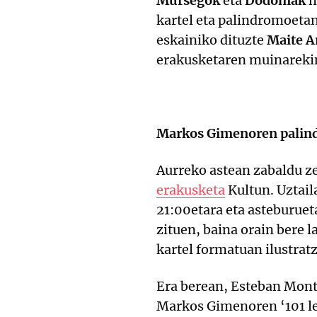
Mursegok
eta
Dodomak
m
kartel eta palindromoetan
eskainiko dituzte
Maite A
erakusketaren muinareki
Markos Gimenoren palindr
Aurreko astean zabaldu z
erakusketa
Kultun. Uztail
21:00etara eta asteburuet
zituen, baina orain bere 
kartel formatuan ilustrat
Era berean, Esteban Monto
Markos Gimenoren ‘101 let