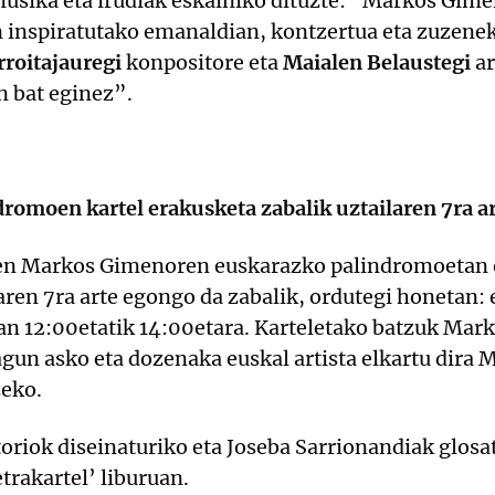
usika eta irudiak eskainiko dituzte: "Markos Gim
 inspiratutako emanaldian, kontzertua eta zuzenek
rroitajauregi
konpositore eta
Maialen Belaustegi
ar
n bat eginez”.
omoen kartel erakusketa zabalik uztailaren 7ra a
en Markos Gimenoren euskarazko palindromoetan o
aren 7ra arte egongo da zabalik, ordutegi honetan:
an 12:00etatik 14:00etara. Karteletako batzuk Mar
lagun asko eta dozenaka euskal artista elkartu dir
zeko.
riok diseinaturiko eta Joseba Sarrionandiak glosa
rakartel’ liburuan.