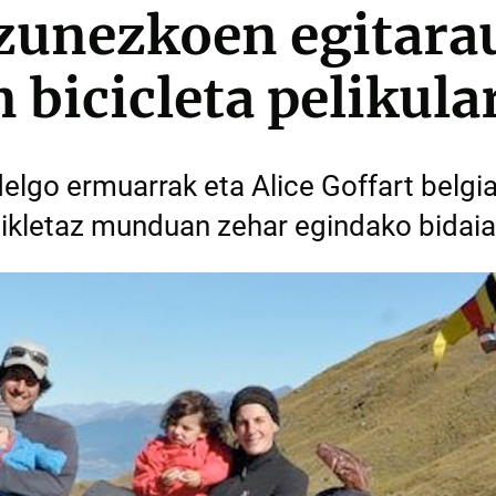
zunezkoen egitarau
bicicleta pelikula
lgo ermuarrak eta Alice Goffart belgia
zikletaz munduan zehar egindako bidaia