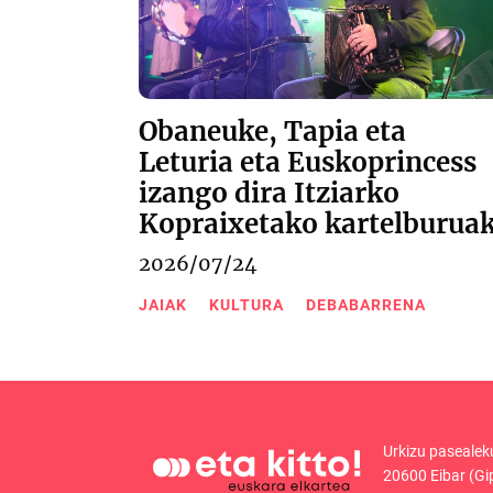
Obaneuke, Tapia eta
Leturia eta Euskoprincess
izango dira Itziarko
Kopraixetako kartelburua
2026/07/24
JAIAK
KULTURA
DEBABARRENA
Urkizu pasealek
20600 Eibar (Gi