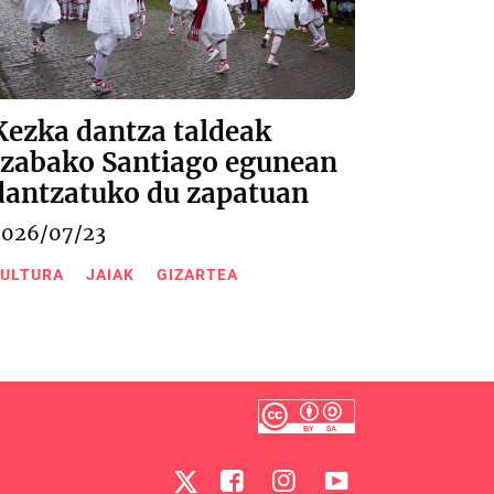
Kezka dantza taldeak
Izabako Santiago egunean
dantzatuko du zapatuan
2026/07/23
ULTURA
JAIAK
GIZARTEA