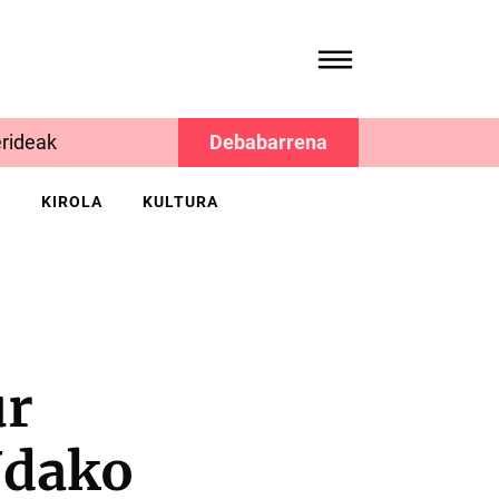
rideak
Debabarrena
K
KIROLA
KULTURA
ur
Udako