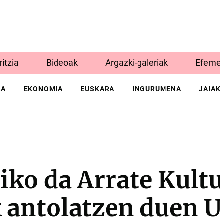
Iritzia
Bideoak
Argazki-galeriak
Efeme
ZA
EKONOMIA
EUSKARA
INGURUMENA
JAIA
iko da Arrate Kult
k antolatzen duen 