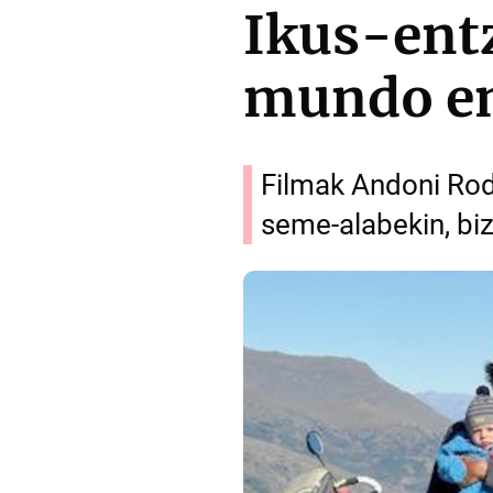
Ikus-ent
mundo en 
Filmak Andoni Rode
seme-alabekin, bi