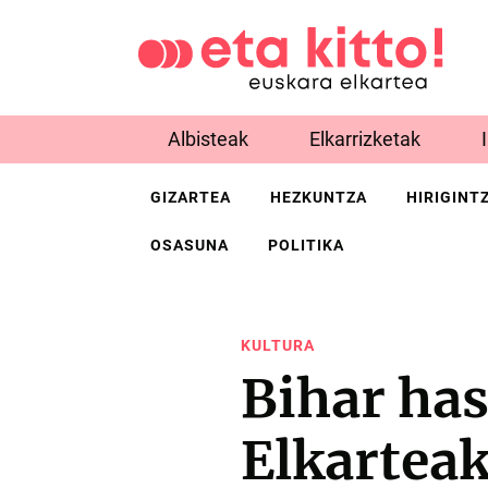
Albisteak
Elkarrizketak
GIZARTEA
HEZKUNTZA
HIRIGINT
OSASUNA
POLITIKA
KULTURA
Bihar has
Elkartea