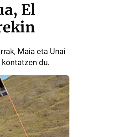
a, El
rekin
rrak, Maia eta Unai
 kontatzen du.