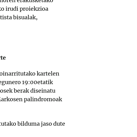
enoren erakusketako
o irudi proiekzioa
tista bisualak,
rte
inarritutako kartelen
 egunero 19:00etatik
kosek berak diseinatu
a Markosen palindromoak
tutako bilduma jaso dute