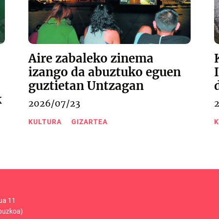
Aire zabaleko zinema
izango da abuztuko eguen
guztietan Untzagan
k
2026/07/23
KULTURA
GIZARTEA
K
ua 11
puzkoa)