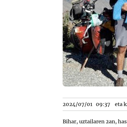
2024/07/01
09:37
eta k
Bihar, uztailaren 2an, ha