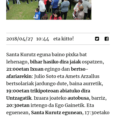
2018/04/27
10:44
eta kitto!
Santa Kurutz eguna baino pixka bat
lehenago,
bihar hasiko dira jaiak
ospatzen,
21:00etan Ixuan
egingo dan
bertso-
afariarekin
: Julio Soto eta Amets Arzallus
bertsolariak jardungo dute, baina aurretik,
19:00etan trikipoteoan abiatuko dira
Untzagatik
. Ixuara joateko
autobusa
, barriz,
20:30etan
irtengo da Ego Gainetik. Eta
eguenean,
Santa Kurutz egunean
, 17:30etako