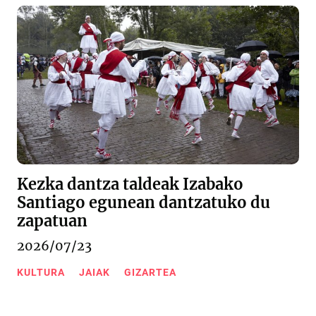
Kezka dantza taldeak Izabako
Santiago egunean dantzatuko du
zapatuan
2026/07/23
KULTURA
JAIAK
GIZARTEA