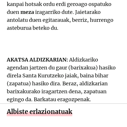
kanpai hotsak ordu erdi geroago ospatuko
duen
meza
iragarriko dute. Jaietarako
antolatu duen egitarauak, berriz, hurrengo
asteburua beteko du.
AKATSA ALDIZKARIAN:
Aldizkariko
agendan jartzen du gaur (barixakua) hasiko
direla Santa Kurutzeko jaiak, baina bihar
(zapatua) hasiko dira. Beraz, aldizkarian
barixakurako iragartzen dena, zapatuan
egingo da. Barkatau eragozpenak.
Albiste erlazionatuak