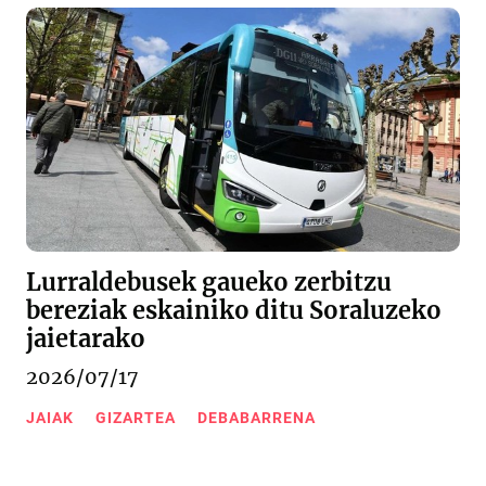
Lurraldebusek gaueko zerbitzu
bereziak eskainiko ditu Soraluzeko
jaietarako
2026/07/17
JAIAK
GIZARTEA
DEBABARRENA