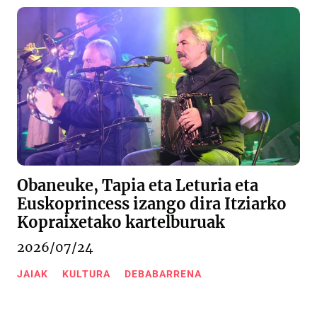
Obaneuke, Tapia eta Leturia eta
Euskoprincess izango dira Itziarko
Kopraixetako kartelburuak
2026/07/24
JAIAK
KULTURA
DEBABARRENA