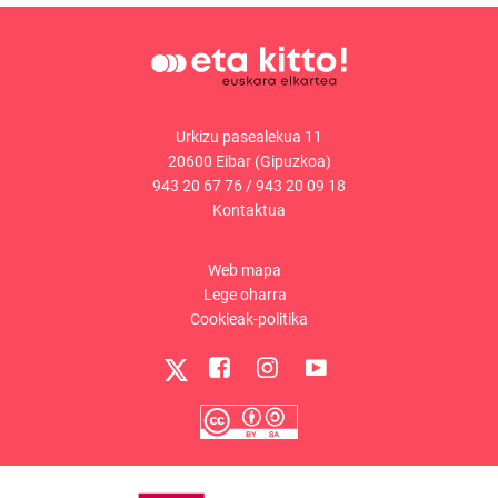
Urkizu pasealekua 11
20600 Eibar (Gipuzkoa)
943 20 67 76
/
943 20 09 18
Kontaktua
Web mapa
Lege oharra
Cookieak-politika