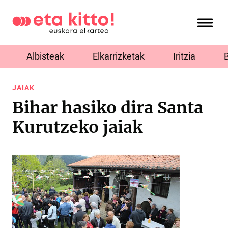
Albisteak
Elkarrizketak
Iritzia
JAIAK
Bihar hasiko dira Santa
Kurutzeko jaiak