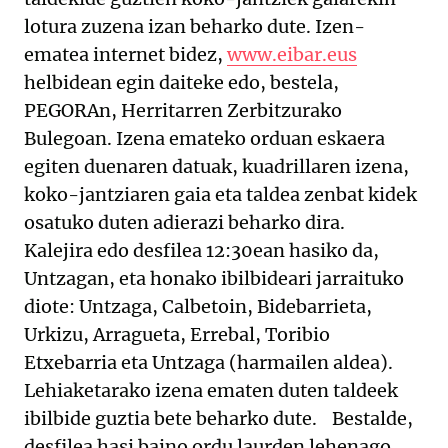
lotura zuzena izan beharko dute. Izen-
ematea internet bidez,
www.eibar.eus
helbidean egin daiteke edo, bestela,
PEGORAn, Herritarren Zerbitzurako
Bulegoan. Izena emateko orduan eskaera
egiten duenaren datuak, kuadrillaren izena,
koko-jantziaren gaia eta taldea zenbat kidek
osatuko duten adierazi beharko dira.
Kalejira edo desfilea 12:30ean hasiko da,
Untzagan, eta honako ibilbideari jarraituko
diote: Untzaga, Calbetoin, Bidebarrieta,
Urkizu, Arragueta, Errebal, Toribio
Etxebarria eta Untzaga (harmailen aldea).
Lehiaketarako izena ematen duten taldeek
ibilbide guztia bete beharko dute. Bestalde,
desfilea hasi baino ordu laurden lehenago,