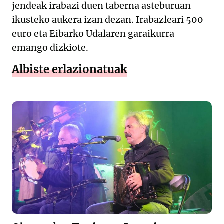
jendeak irabazi duen taberna asteburuan
ikusteko aukera izan dezan. Irabazleari 500
euro eta Eibarko Udalaren garaikurra
emango dizkiote.
Albiste erlazionatuak