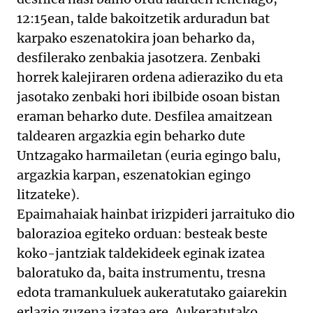
12:15ean, talde bakoitzetik arduradun bat
karpako eszenatokira joan beharko da,
desfilerako zenbakia jasotzera. Zenbaki
horrek kalejiraren ordena adieraziko du eta
jasotako zenbaki hori ibilbide osoan bistan
eraman beharko dute. Desfilea amaitzean
taldearen argazkia egin beharko dute
Untzagako harmailetan (euria egingo balu,
argazkia karpan, eszenatokian egingo
litzateke).
Epaimahaiak hainbat irizpideri jarraituko dio
balorazioa egiteko orduan: besteak beste
koko-jantziak taldekideek eginak izatea
baloratuko da, baita instrumentu, tresna
edota tramankuluek aukeratutako gaiarekin
erlazio zuzena izatea ere. Aukeratutako