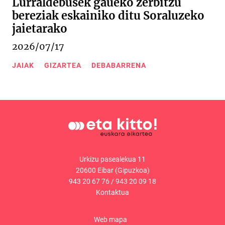
Lurraldebusek gaueko zerbitzu
bereziak eskainiko ditu Soraluzeko
jaietarako
2026/07/17
JAIAK
GIZARTEA
DEBABARRENA
Urkizu pasealekua 11
20600 Eibar (Gipuzkoa)
943 20 67 76
/
943 20 09 18
Kontaktua
Web mapa