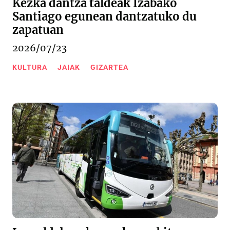
Kezka dantza taldeak Izabako
Santiago egunean dantzatuko du
zapatuan
2026/07/23
KULTURA
JAIAK
GIZARTEA