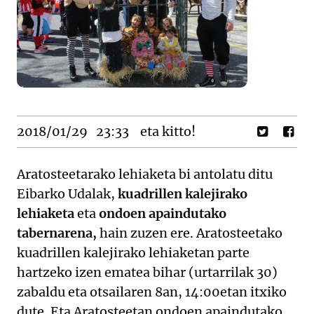
2018/01/29
23:33
eta kitto!
Aratosteetarako lehiaketa bi antolatu ditu
Eibarko Udalak,
kuadrillen kalejirako
lehiaketa
eta
ondoen apaindutako
tabernarena,
hain zuzen ere. Aratosteetako
kuadrillen kalejirako lehiaketan parte
hartzeko izen ematea bihar (urtarrilak 30)
zabaldu eta otsailaren 8an, 14:00etan itxiko
dute. Eta Aratosteetan ondoen apaindutako