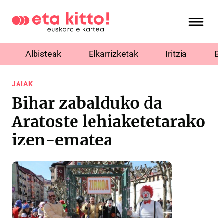
Albisteak
Elkarrizketak
Iritzia
JAIAK
Bihar zabalduko da
Aratoste lehiaketetarako
izen-ematea