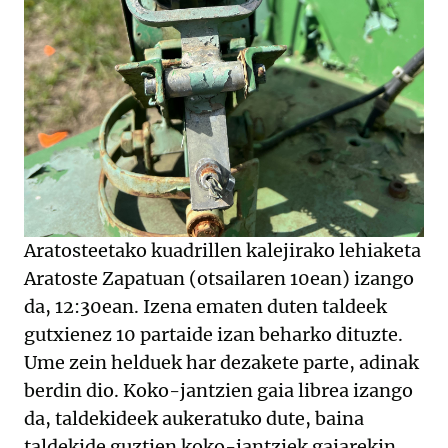
Aratosteetako kuadrillen kalejirako lehiaketa
Aratoste Zapatuan (otsailaren 10ean) izango
da, 12:30ean. Izena ematen duten taldeek
gutxienez 10 partaide izan beharko dituzte.
Ume zein helduek har dezakete parte, adinak
berdin dio. Koko-jantzien gaia librea izango
da, taldekideek aukeratuko dute, baina
taldekide guztien koko-jantziek gaiarekin