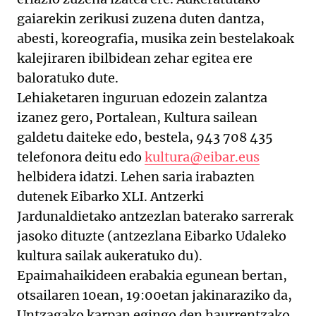
gaiarekin zerikusi zuzena duten dantza,
abesti, koreografia, musika zein bestelakoak
kalejiraren ibilbidean zehar egitea ere
baloratuko dute.
Lehiaketaren inguruan edozein zalantza
izanez gero, Portalean, Kultura sailean
galdetu daiteke edo, bestela, 943 708 435
telefonora deitu edo
kultura@eibar.eus
helbidera idatzi. Lehen saria irabazten
dutenek Eibarko XLI. Antzerki
Jardunaldietako antzezlan baterako sarrerak
jasoko dituzte (antzezlana Eibarko Udaleko
kultura sailak aukeratuko du).
Epaimahaikideen erabakia egunean bertan,
otsailaren 10ean, 19:00etan jakinaraziko da,
Untzagako karpan egingo den haurrentzako