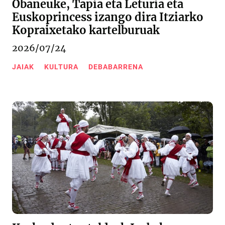
Obaneuke, Tapia eta Leturia eta
Euskoprincess izango dira Itziarko
Kopraixetako kartelburuak
2026/07/24
JAIAK
KULTURA
DEBABARRENA