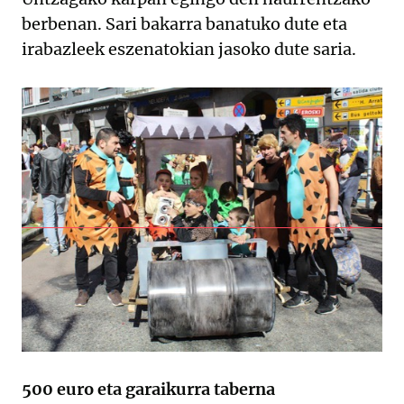
berbenan. Sari bakarra banatuko dute eta
irabazleek eszenatokian jasoko dute saria.
500 euro eta garaikurra taberna