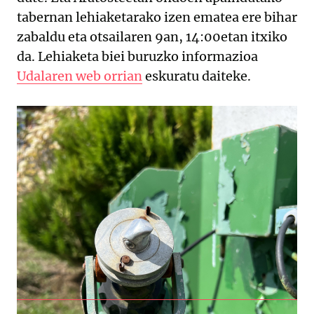
tabernan lehiaketarako izen ematea ere bihar
zabaldu eta otsailaren 9an, 14:00etan itxiko
da. Lehiaketa biei buruzko informazioa
Udalaren web orrian
eskuratu daiteke.