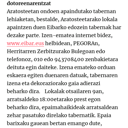
dotoreenarentzat
Aratosteetan ondoen apaindutako tabernan
lehiaketan, bestalde, Aratosteetarako lokala
apaintzen duen Eibarko edozein tabernak har
dezake parte. Izen-ematea internet bidez,
www.eibar.eus
helbidean, PEGORAn,
Herritarren Zerbitzurako Bulegoan edo
telefonoz, 010 edo 943708400 zenbakietara
deituta egin daiteke. Izena emateko orduan
eskaera egiten duenaren datuak, tabernaren
izena eta dekoraziorako gaia adierazi
beharko dira. Lokalak otsailaren 9an,
arratsaldeko 18:00etarako prest egon
beharko dira, epaimahaikideak arratsaldean
zehar pasatuko direlako tabernatik. Epaia
barixaku gauean bertan emango dute,