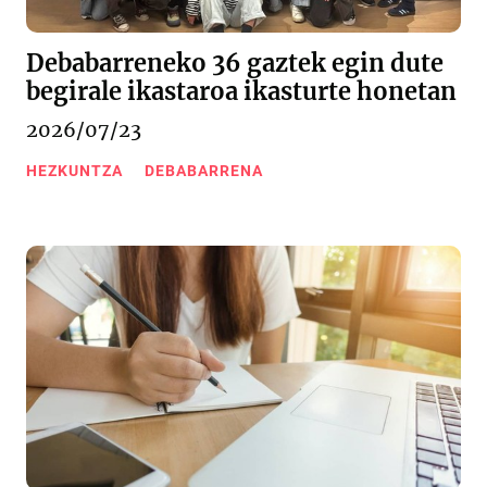
Debabarreneko 36 gaztek egin dute
begirale ikastaroa ikasturte honetan
2026/07/23
HEZKUNTZA
DEBABARRENA