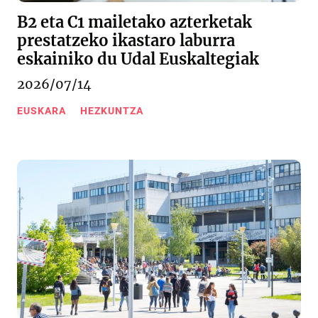
B2 eta C1 mailetako azterketak
prestatzeko ikastaro laburra
eskainiko du Udal Euskaltegiak
2026/07/14
EUSKARA
HEZKUNTZA