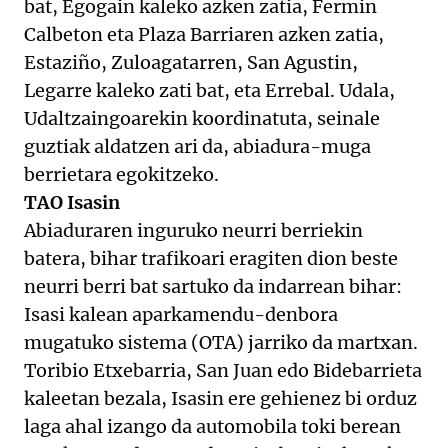
bat, Egogain kaleko azken zatia, Fermin
Calbeton eta Plaza Barriaren azken zatia,
Estaziño, Zuloagatarren, San Agustin,
Legarre kaleko zati bat, eta Errebal. Udala,
Udaltzaingoarekin koordinatuta, seinale
guztiak aldatzen ari da, abiadura-muga
berrietara egokitzeko.
TAO Isasin
Abiaduraren inguruko neurri berriekin
batera, bihar trafikoari eragiten dion beste
neurri berri bat sartuko da indarrean bihar:
Isasi kalean aparkamendu-denbora
mugatuko sistema (OTA) jarriko da martxan.
Toribio Etxebarria, San Juan edo Bidebarrieta
kaleetan bezala, Isasin ere gehienez bi orduz
laga ahal izango da automobila toki berean