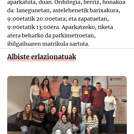
aparkatuta, doan. Ordutegia, berriz, honakoa
da: lanegunetan, astelehenetik barixakura,
9:00etatik 20:00etara; eta zapatuetan,
9:00etatik 13:00era. Aparkatzeko, tiketa
atera beharko da parkimetroetan,
ibilgailuaren matrikula sartuta.
Albiste erlazionatuak