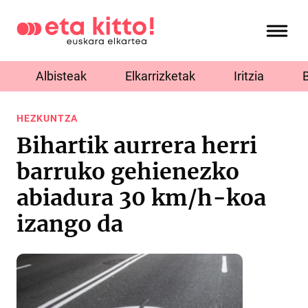
Albisteak
Elkarrizketak
Iritzia
HEZKUNTZA
Bihartik aurrera herri
barruko gehienezko
abiadura 30 km/h-koa
izango da