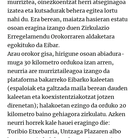
murriztea, oinezkoentzat herri atseginagoa
izatea eta kutsadurak behera egitea lortu
nahi du. Era berean, maiatza hasieran estatu
osoan eragina izango duen Zirkulazio
Erregelamendu Orokorraren aldaketara
egokituko da Eibar.
Arau orokor gisa, hirigune osoan abiadura-
muga 30 kilometro ordukoa izan arren,
neurria are murriztaileagoa izango da
plataforma bakarreko Eibarko kaleetan
(espaloiak eta galtzada maila berean dauden
kaleetan eta koexistentziakotzat jotzen
direnetan); halakoetan ezingo da orduko 20
kilometro baino gehiagora zirkulatu. Azken
neurri horrek kale hauei eragingo die:
Toribio Etxebarria, Untzaga Plazaren albo