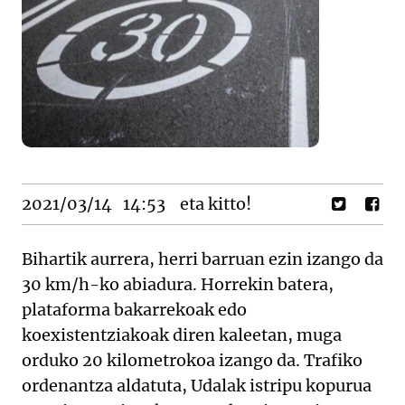
2021/03/14
14:53
eta kitto!
Bihartik aurrera, herri barruan ezin izango da
30 km/h-ko abiadura. Horrekin batera,
plataforma bakarrekoak edo
koexistentziakoak diren kaleetan, muga
orduko 20 kilometrokoa izango da. Trafiko
ordenantza aldatuta, Udalak istripu kopurua