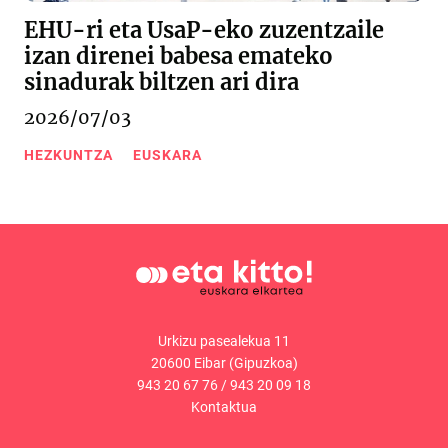
EHU-ri eta UsaP-eko zuzentzaile
izan direnei babesa emateko
sinadurak biltzen ari dira
2026/07/03
HEZKUNTZA
EUSKARA
Urkizu pasealekua 11
20600 Eibar (Gipuzkoa)
943 20 67 76
/
943 20 09 18
Kontaktua