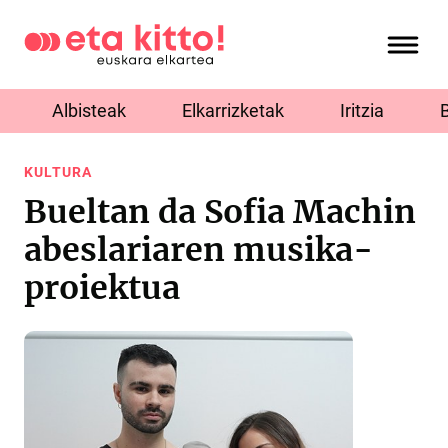
Albisteak
Elkarrizketak
Iritzia
KULTURA
Bueltan da Sofia Machin
abeslariaren musika-
proiektua