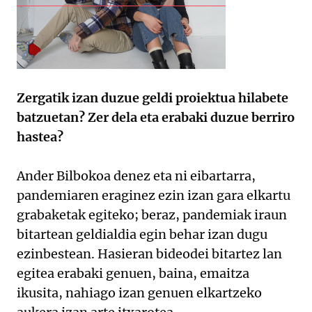
Zergatik izan duzue geldi proiektua hilabete
batzuetan? Zer dela eta erabaki duzue berriro
hastea?
Ander Bilbokoa denez eta ni eibartarra,
pandemiaren eraginez ezin izan gara elkartu
grabaketak egiteko; beraz, pandemiak iraun
bitartean geldialdia egin behar izan dugu
ezinbestean. Hasieran bideodei bitartez lan
egitea erabaki genuen, baina, emaitza
ikusita, nahiago izan genuen elkartzeko