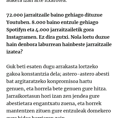
aukera izan arte itxarotea.
72.000 jarraitzaile baino gehiago dituzue
Youtuben. 8.000 baino entzule gehiago
Spotifyn eta 4.000 jarraitzailetik gora
Instagramen. Ez dira gutxi. Nola lortu duzue
hain denbora laburrean hainbeste jarraitzaile
izatea?
Guk beti esaten dugu arrakasta lortzeko
gakoa konstantzia dela; astero-astero abesti
bat argitaratzeko konpromisoa hartu
genuen, eta horrela bete genuen gure hitza.
Jarraikortasun hori izan zen jendea gure
abestietara engantxatu zuena, eta horrek
mantentzen zituen gure entzuleak domekero