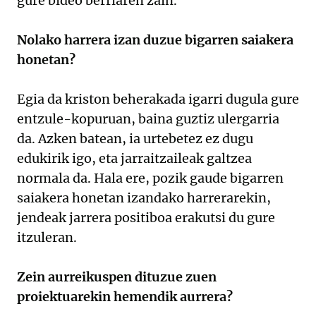
gure bideo berriaren zain.
Nolako harrera izan duzue bigarren saiakera
honetan?
Egia da kriston beherakada igarri dugula gure
entzule-kopuruan, baina guztiz ulergarria
da. Azken batean, ia urtebetez ez dugu
edukirik igo, eta jarraitzaileak galtzea
normala da. Hala ere, pozik gaude bigarren
saiakera honetan izandako harrerarekin,
jendeak jarrera positiboa erakutsi du gure
itzuleran.
Zein aurreikuspen dituzue zuen
proiektuarekin hemendik aurrera?