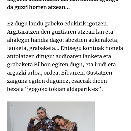
da guzti horren atzean…
Ez dugu landu gabeko edukirik igotzen.
Argitaratzen den guztiaren atzean lan eta
ahalegin handia dago: abestien aukeraketa,
lanketa, grabaketa... Entsegu kontuak honela
antolatzen ditugu: audioaren lanketa eta
grabaketa Bilbon egiten dugu, eta irudi eta
argazki arloa, ordea, Eibarren. Gustatzen
zaiguna egiten dugunez, esaerak dioen
bezala “gogoko tokian aldaparik ez”.