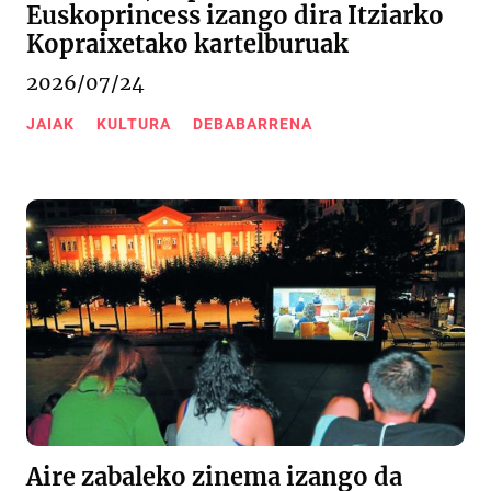
Euskoprincess izango dira Itziarko
Kopraixetako kartelburuak
2026/07/24
JAIAK
KULTURA
DEBABARRENA
Aire zabaleko zinema izango da