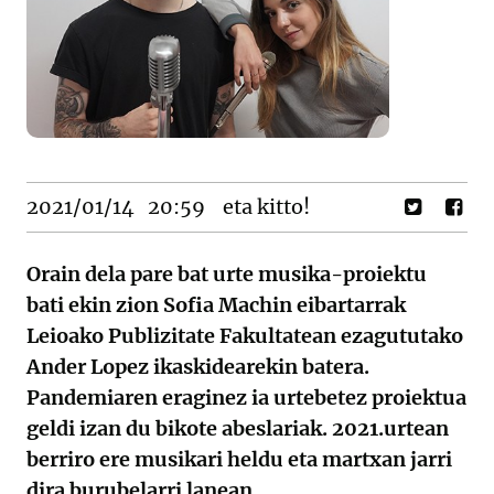
2021/01/14
20:59
eta kitto!
Orain dela pare bat urte musika-proiektu
bati ekin zion Sofia Machin eibartarrak
Leioako Publizitate Fakultatean ezagututako
Ander Lopez ikaskidearekin batera.
Pandemiaren eraginez ia urtebetez proiektua
geldi izan du bikote abeslariak. 2021.urtean
berriro ere musikari heldu eta martxan jarri
dira burubelarri lanean.