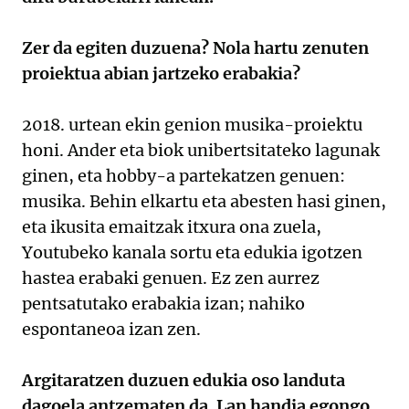
Zer da egiten duzuena? Nola hartu zenuten
proiektua abian jartzeko erabakia?
2018. urtean ekin genion musika-proiektu
honi. Ander eta biok unibertsitateko lagunak
ginen, eta hobby-a partekatzen genuen:
musika. Behin elkartu eta abesten hasi ginen,
eta ikusita emaitzak itxura ona zuela,
Youtubeko kanala sortu eta edukia igotzen
hastea erabaki genuen. Ez zen aurrez
pentsatutako erabakia izan; nahiko
espontaneoa izan zen.
Argitaratzen duzuen edukia oso landuta
dagoela antzematen da. Lan handia egongo