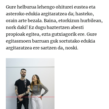
Gure helburua lehengo ohiturei eustea eta
asteroko edukia argitaratzea da; hasteko,
orain arte bezala. Baina, etorkizun hurbilean,
nork daki! Ez dugu baztertzen abesti
propioak egitea, ezta gutxiagorik ere. Gure
egitasmoen barruan guk sortutako edukia
argitaratzea ere sartzen da, noski.