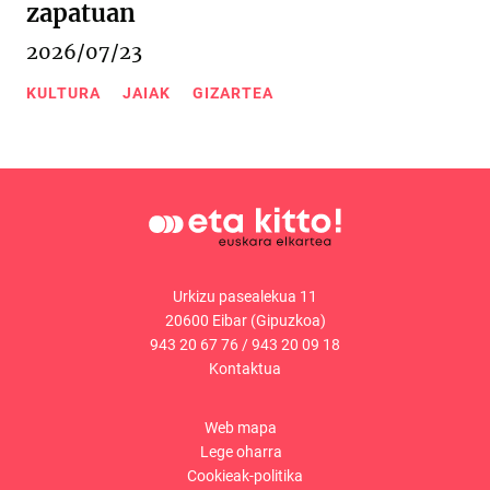
zapatuan
2026/07/23
KULTURA
JAIAK
GIZARTEA
Urkizu pasealekua 11
20600 Eibar (Gipuzkoa)
943 20 67 76
/
943 20 09 18
Kontaktua
Web mapa
Lege oharra
Cookieak-politika