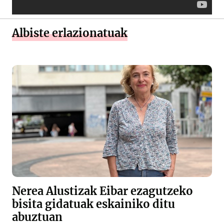
Albiste erlazionatuak
Nerea Alustizak Eibar ezagutzeko
bisita gidatuak eskainiko ditu
abuztuan