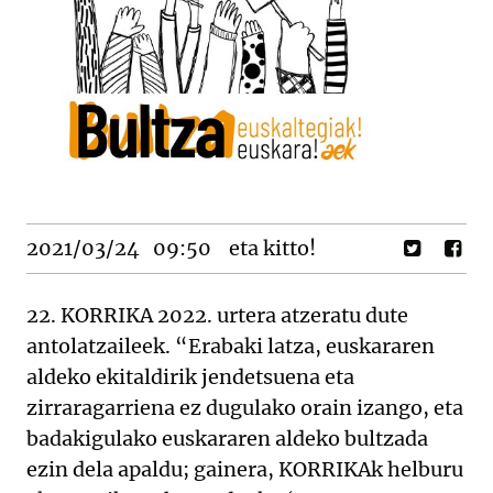
2021/03/24
09:50
eta kitto!
22. KORRIKA 2022. urtera atzeratu dute
antolatzaileek. “Erabaki latza, euskararen
aldeko ekitaldirik jendetsuena eta
zirraragarriena ez dugulako orain izango, eta
badakigulako euskararen aldeko bultzada
ezin dela apaldu; gainera, KORRIKAk helburu