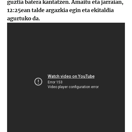
guztia batera kantatzen. Amaitu eta jarraian,
12:25ean talde argazkia egin eta ekitaldia
agurtuko da.