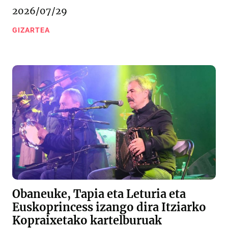
2026/07/29
GIZARTEA
Obaneuke, Tapia eta Leturia eta
Euskoprincess izango dira Itziarko
Kopraixetako kartelburuak