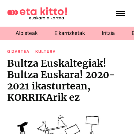
Albisteak
Elkarrizketak
Iritzia
GIZARTEA
KULTURA
Bultza Euskaltegiak!
Bultza Euskara! 2020-
2021 ikasturtean,
KORRIKArik ez