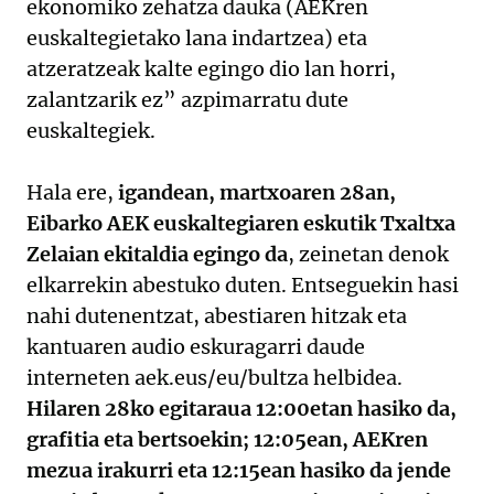
ekonomiko zehatza dauka (AEKren
euskaltegietako lana indartzea) eta
atzeratzeak kalte egingo dio lan horri,
zalantzarik ez” azpimarratu dute
euskaltegiek.
Hala ere,
igandean, martxoaren 28an,
Eibarko AEK euskaltegiaren eskutik Txaltxa
Zelaian ekitaldia egingo da
, zeinetan denok
elkarrekin abestuko duten. Entseguekin hasi
nahi dutenentzat, abestiaren hitzak eta
kantuaren audio eskuragarri daude
interneten aek.eus/eu/bultza helbidea.
Hilaren 28ko egitaraua 12:00etan hasiko da,
grafitia eta bertsoekin; 12:05ean, AEKren
mezua irakurri eta 12:15ean hasiko da jende