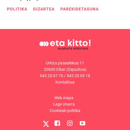
POLITIKA
GIZARTEA
PAREKIDETASUNA
Urkizu pasealekua 11
20600 Eibar (Gipuzkoa)
943 20 67 76
/
943 20 09 18
Kontaktua
Web mapa
Lege oharra
Cookieak-politika