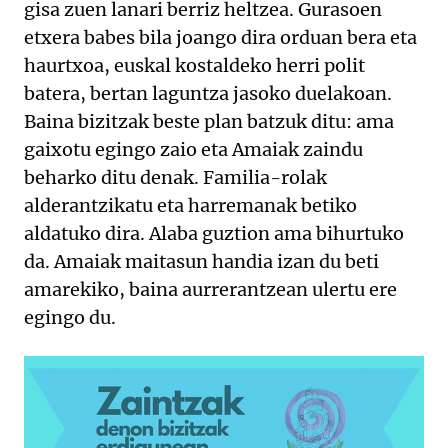
gisa zuen lanari berriz heltzea. Gurasoen
etxera babes bila joango dira orduan bera eta
haurtxoa, euskal kostaldeko herri polit
batera, bertan laguntza jasoko duelakoan.
Baina bizitzak beste plan batzuk ditu: ama
gaixotu egingo zaio eta Amaiak zaindu
beharko ditu denak. Familia-rolak
alderantzikatu eta harremanak betiko
aldatuko dira. Alaba guztion ama bihurtuko
da. Amaiak maitasun handia izan du beti
amarekiko, baina aurrerantzean ulertu ere
egingo du.