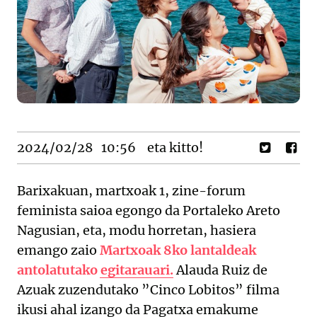
2024/02/28
10:56
eta kitto!
Barixakuan, martxoak 1, zine-forum
feminista saioa egongo da Portaleko Areto
Nagusian, eta, modu horretan, hasiera
emango zaio
Martxoak 8ko lantaldeak
antolatutako egitarauari.
Alauda Ruiz de
Azuak zuzendutako ”Cinco Lobitos” filma
ikusi ahal izango da Pagatxa emakume