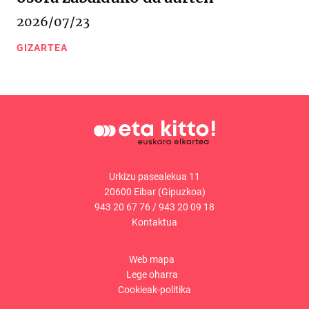
2026/07/23
GIZARTEA
Urkizu pasealekua 11
20600 Eibar (Gipuzkoa)
943 20 67 76
/
943 20 09 18
Kontaktua
Web mapa
Lege oharra
Cookieak-politika