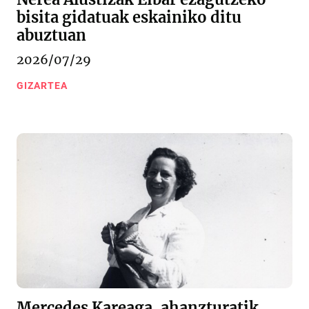
bisita gidatuak eskainiko ditu
abuztuan
2026/07/29
GIZARTEA
Mercedes Kareaga, ahanzturatik