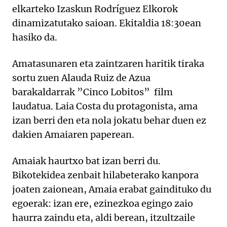
elkarteko Izaskun Rodríguez Elkorok
dinamizatutako saioan. Ekitaldia 18:30ean
hasiko da.
Amatasunaren eta zaintzaren haritik tiraka
sortu zuen Alauda Ruiz de Azua
barakaldarrak ”Cinco Lobitos” film
laudatua. Laia Costa du protagonista, ama
izan berri den eta nola jokatu behar duen ez
dakien Amaiaren paperean.
Amaiak haurtxo bat izan berri du.
Bikotekidea zenbait hilabeterako kanpora
joaten zaionean, Amaia erabat gaindituko du
egoerak: izan ere, ezinezkoa egingo zaio
haurra zaindu eta, aldi berean, itzultzaile