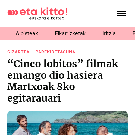
Albisteak
Elkarrizketak
Iritzia
GIZARTEA
PAREKIDETASUNA
“Cinco lobitos” filmak
emango dio hasiera
Martxoak 8ko
egitarauari