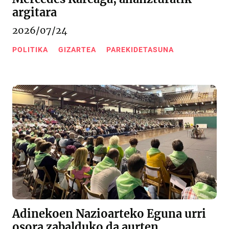
argitara
2026/07/24
POLITIKA
GIZARTEA
PAREKIDETASUNA
Adinekoen Nazioarteko Eguna urri
osora zabalduko da aurten