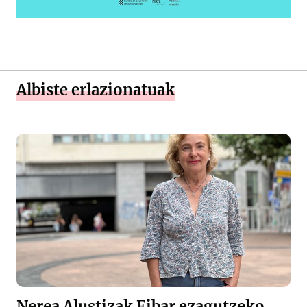
Albiste erlazionatuak
Nerea Alustizak Eibar ezagutzeko