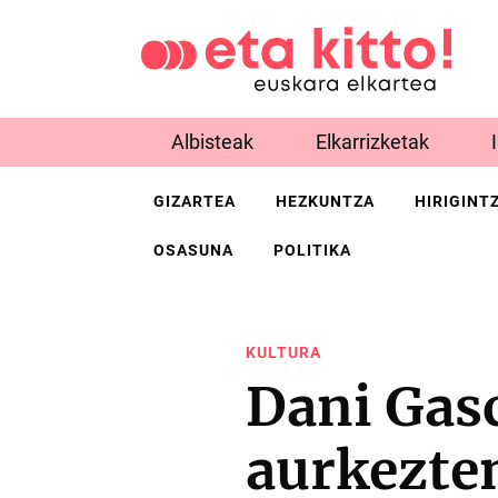
Albisteak
Elkarrizketak
GIZARTEA
HEZKUNTZA
HIRIGINT
OSASUNA
POLITIKA
KULTURA
Dani Gas
aurkezte