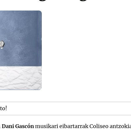
tto!
n
Dani Gascón
musikari eibartarrak Coliseo antzoki