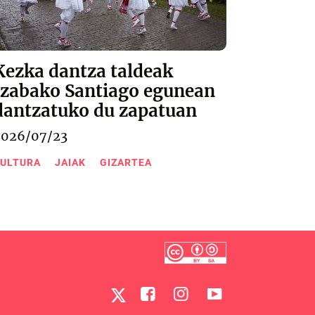
Kezka dantza taldeak
Izabako Santiago egunean
dantzatuko du zapatuan
2026/07/23
ULTURA
JAIAK
GIZARTEA