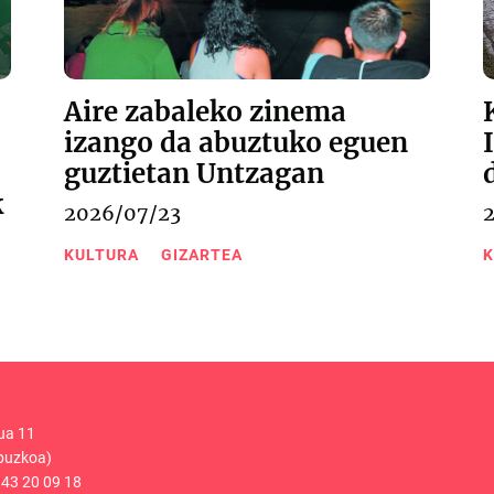
Aire zabaleko zinema
izango da abuztuko eguen
guztietan Untzagan
k
2026/07/23
KULTURA
GIZARTEA
K
ua 11
puzkoa)
43 20 09 18