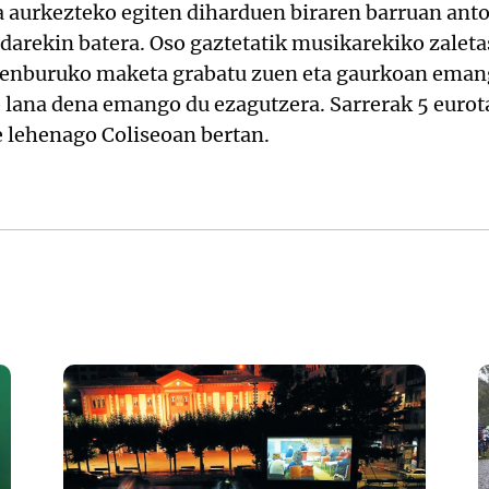
a aurkezteko egiten diharduen biraren barruan ant
darekin batera. Oso gaztetatik musikarekiko zalet
nburuko maketa grabatu zuen eta gaurkoan eman
 lana dena emango du ezagutzera. Sarrerak 5 eurota
 lehenago Coliseoan bertan.