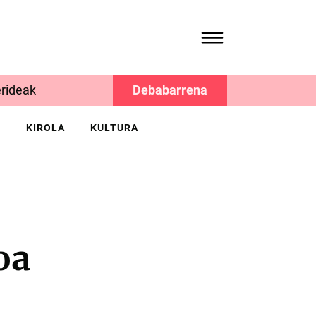
rideak
Debabarrena
K
KIROLA
KULTURA
oa