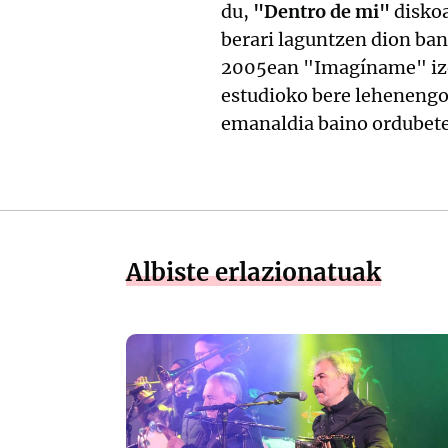
du,
"Dentro de mi"
disko
berari laguntzen dion ban
2005ean "Imagíname" ize
estudioko bere lehenengo
emanaldia baino ordubete
Albiste erlazionatuak