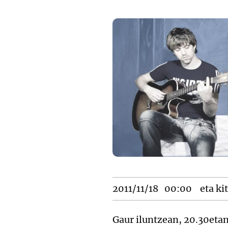
2011/11/18
00:00
eta ki
Gaur iluntzean, 20.30eta