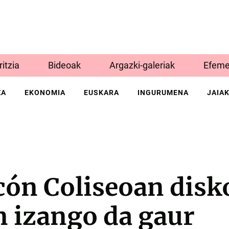
Iritzia
Bideoak
Argazki-galeriak
Efeme
ZA
EKONOMIA
EUSKARA
INGURUMENA
JAIA
cón Coliseoan disk
n izango da gaur