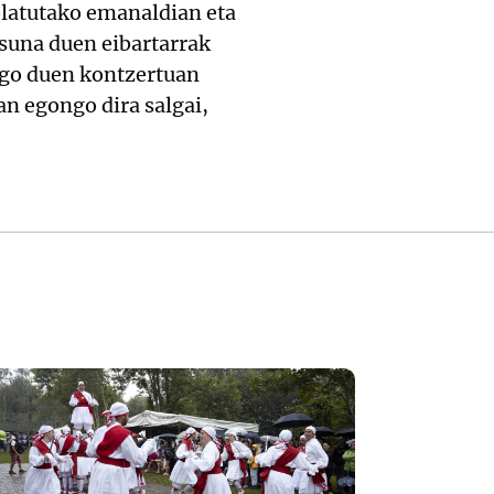
olatutako emanaldian eta
asuna duen eibartarrak
go duen kontzertuan
n egongo dira salgai,