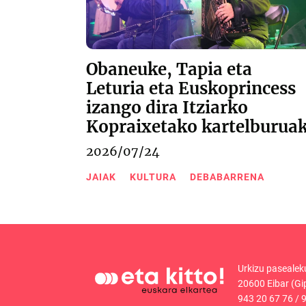
Obaneuke, Tapia eta
Leturia eta Euskoprincess
izango dira Itziarko
Kopraixetako kartelburua
2026/07/24
JAIAK
KULTURA
DEBABARRENA
Urkizu pasealek
20600 Eibar (Gi
943 20 67 76
/
9