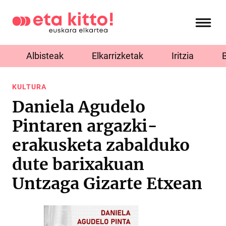
Albisteak
Elkarrizketak
Iritzia
KULTURA
Daniela Agudelo
Pintaren argazki-
erakusketa zabalduko
dute barixakuan
Untzaga Gizarte Etxean