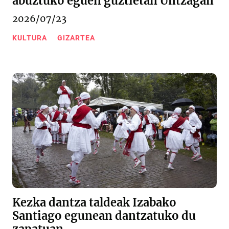
abuztuko eguen guztietan Untzagan
2026/07/23
KULTURA
GIZARTEA
Kezka dantza taldeak Izabako
Santiago egunean dantzatuko du