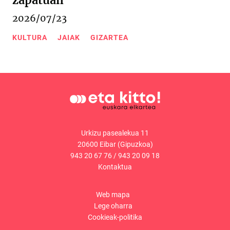
zapatuan
2026/07/23
KULTURA
JAIAK
GIZARTEA
Urkizu pasealekua 11
20600 Eibar (Gipuzkoa)
943 20 67 76
/
943 20 09 18
Kontaktua
Web mapa
Lege oharra
Cookieak-politika