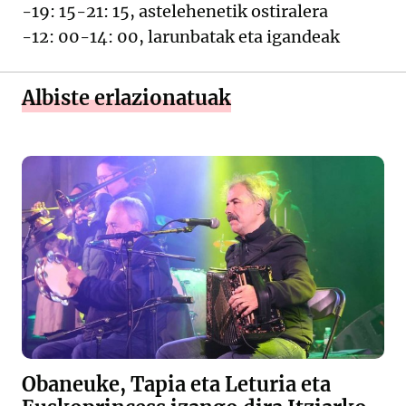
-19: 15-21: 15, astelehenetik ostiralera
-12: 00-14: 00, larunbatak eta igandeak
Albiste erlazionatuak
Obaneuke, Tapia eta Leturia eta