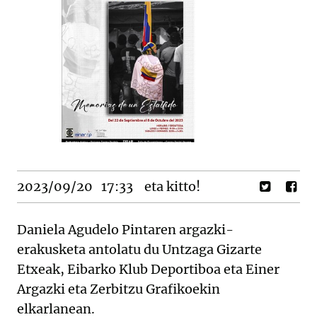
2023/09/20
17:33
eta kitto!
Daniela Agudelo Pintaren argazki-
erakusketa antolatu du Untzaga Gizarte
Etxeak, Eibarko Klub Deportiboa eta Einer
Argazki eta Zerbitzu Grafikoekin
elkarlanean.