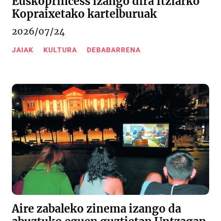
Euskoprincess izango dira Itziarko
Kopraixetako kartelburuak
2026/07/24
JAIAK
KULTURA
DEBABARRENA
Aire zabaleko zinema izango da