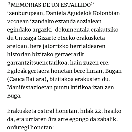
“MEMORIAS DE UN ESTALLIDO”
izenburupean, Daniela Agudelok Kolonbian
2021ean izandako eztanda sozialean
egindako argazki-dokumentala erakutsiko
du Untzaga Gizarte etxeko erakusketa
aretoan, bere jatorrizko herrialdearen
historian bizitako gertaerarik
garrantzitsuenetarikoa, hain zuzen ere.
Egileak gertaera honetan bere hirian, Bugan
(Cauca Bailara), bizitakoa erakusten du.
Manifestazioetan puntu kritikoa izan zen
Buga.
Erakusketa ostiral honetan, hilak 22, hasiko
da, eta urriaren 8ra arte egongo da zabalik,
ordutegi honetan: