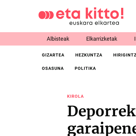
Albisteak
Elkarrizketak
GIZARTEA
HEZKUNTZA
HIRIGINT
OSASUNA
POLITIKA
KIROLA
Deporreko
garaipene