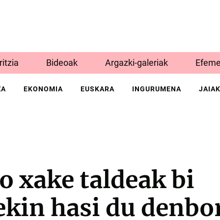
Iritzia
Bideoak
Argazki-galeriak
Efeme
ZA
EKONOMIA
EUSKARA
INGURUMENA
JAIA
 xake taldeak bi
kin hasi du denbo