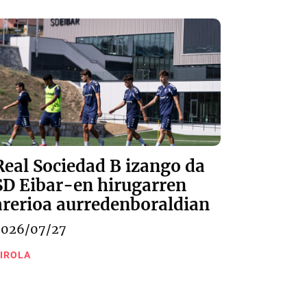
Real Sociedad B izango da
SD Eibar-en hirugarren
arerioa aurredenboraldian
2026/07/27
IROLA