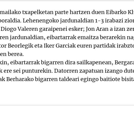
mailako txapelketan parte hartzen duen Eibarko Kl
boraldia. Lehenengoko jardunaldian 1-3 irabazi zi
 Diogo Valeren garaipenei esker; Jon Aran a izan zen
ren jardunaldian, eibartarrak emaitza berarekin na
or Beorlegik eta Iker Garciak euren partidak irabzt
en berea.
in, eibartarrak bigarren dira sailkapenean, Bergara
ak ere sei punturekin. Datorren zapatuan izango dut
k Berharako bigarren taldeari egingo baitiote bisit