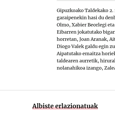
Gipuzkoako Taldekako 2. 
garaipenekin hasi du den
Olmo, Xabier Beorlegi eta
Eibarren jokatutako bigar
horretan, Joan Aranak, Ait
Diogo Valek galdu egin zu
Aipatutako emaitza horiek
taldearen aurretik, hirur
nolanahikoa izango, Zalea
Albiste erlazionatuak