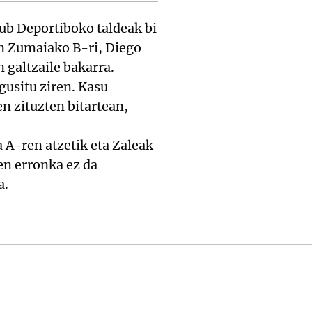
ub Deportiboko taldeak bi
on Zumaiako B-ri, Diego
 galtzaile bakarra.
gusitu ziren. Kasu
en zituzten bitartean,
 A-ren atzetik eta Zaleak
en erronka ez da
a.