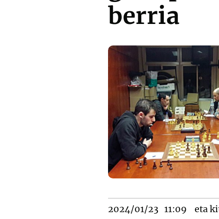
berria
2024/01/23
11:09
eta ki