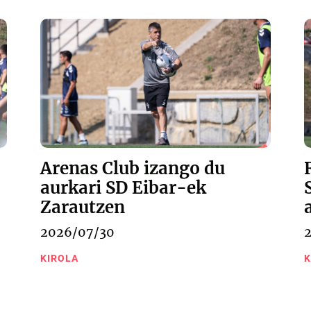
Arenas Club izango du
aurkari SD Eibar-ek
Zarautzen
2026/07/30
KIROLA
K