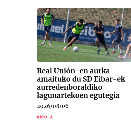
Real Unión-en aurka
amaituko du SD Eibar-ek
aurredenboraldiko
lagunartekoen egutegia
2026/08/06
KIROLA