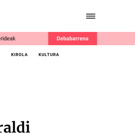
rideak
Debabarrena
K
KIROLA
KULTURA
raldi