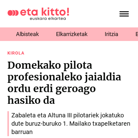
Albisteak
Elkarrizketak
Iritzia
KIROLA
Domekako pilota
profesionaleko jaialdia
ordu erdi geroago
hasiko da
Zabaleta eta Altuna III pilotariek jokatuko
dute buruz-buruko 1. Mailako txapelketaren
barruan