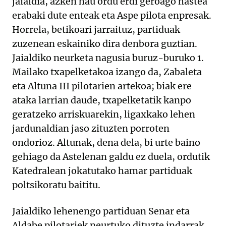
jaialdia, azken hau ordu erdi geroago hastea
erabaki dute enteak eta Aspe pilota enpresak.
Horrela, betikoari jarraituz, partiduak
zuzenean eskainiko dira denbora guztian.
Jaialdiko neurketa nagusia buruz-buruko 1.
Mailako txapelketakoa izango da, Zabaleta
eta Altuna III pilotarien artekoa; biak ere
ataka larrian daude, txapelketatik kanpo
geratzeko arriskuarekin, ligaxkako lehen
jardunaldian jaso zituzten porroten
ondorioz. Altunak, dena dela, bi urte baino
gehiago da Astelenan galdu ez duela, ordutik
Katedralean jokatutako hamar partiduak
poltsikoratu baititu.
Jaialdiko lehenengo partiduan Senar eta
Aldabe pilotariek neurtuko dituzte indarrak,