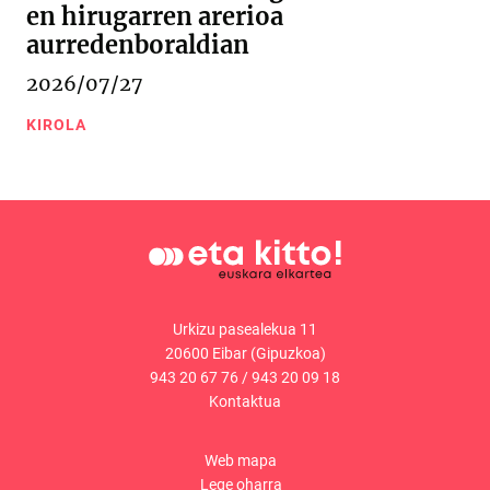
en hirugarren arerioa
aurredenboraldian
2026/07/27
KIROLA
Urkizu pasealekua 11
20600 Eibar (Gipuzkoa)
943 20 67 76
/
943 20 09 18
Kontaktua
Web mapa
Lege oharra