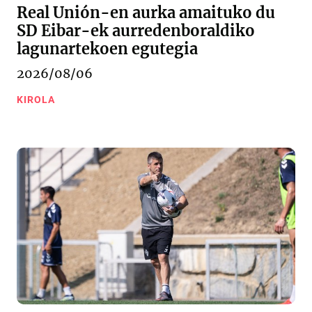
Real Unión-en aurka amaituko du
SD Eibar-ek aurredenboraldiko
lagunartekoen egutegia
2026/08/06
KIROLA