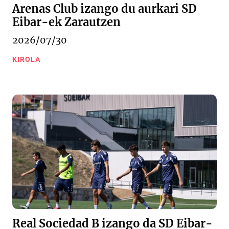
Arenas Club izango du aurkari SD
Eibar-ek Zarautzen
2026/07/30
KIROLA
Real Sociedad B izango da SD Eibar-