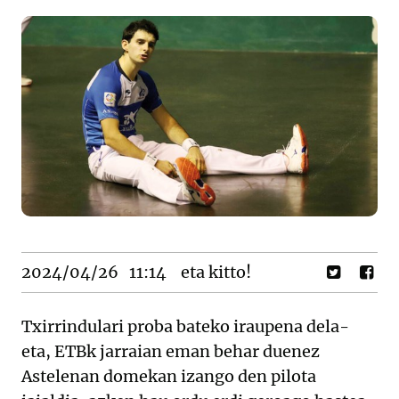
2024/04/26
11:14
eta kitto!
Txirrindulari proba bateko iraupena dela-
eta, ETBk jarraian eman behar duenez
Astelenan domekan izango den pilota