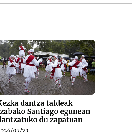
Kezka dantza taldeak
Izabako Santiago egunean
dantzatuko du zapatuan
2026/07/23