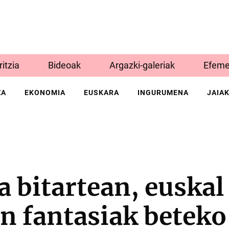
Iritzia
Bideoak
Argazki-galeriak
Efeme
ZA
EKONOMIA
EUSKARA
INGURUMENA
JAIA
 bitartean, euskal
n fantasiak beteko