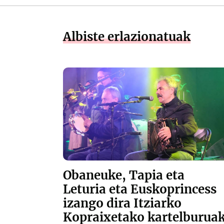
Albiste erlazionatuak
Obaneuke, Tapia eta
Leturia eta Euskoprincess
izango dira Itziarko
Kopraixetako kartelburua