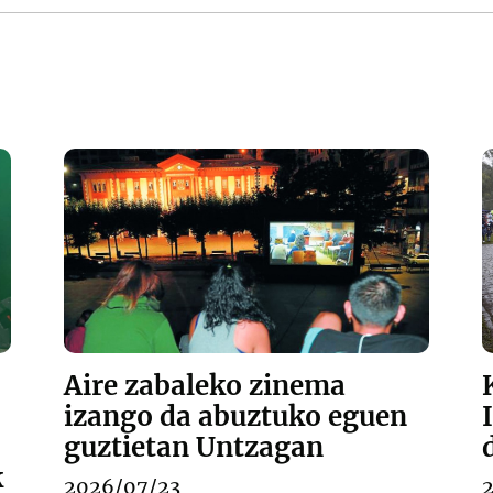
Aire zabaleko zinema
izango da abuztuko eguen
guztietan Untzagan
k
2026/07/23