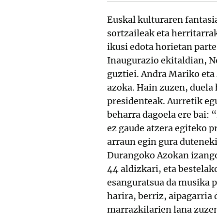
Euskal kulturaren fantasi
sortzaileak eta herritarr
ikusi edota horietan part
Inaugurazio ekitaldian, N
guztiei. Andra Mariko et
azoka. Hain zuzen, duela 
presidenteak. Aurretik egu
beharra dagoela ere bai: 
ez gaude atzera egiteko pr
arraun egin gura duteneki
Durangoko Azokan izango 
44 aldizkari, eta bestela
esanguratsua da musika p
harira, berriz, aipagarria
marrazkilarien lana zuzen