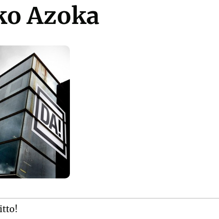
ko Azoka
itto!