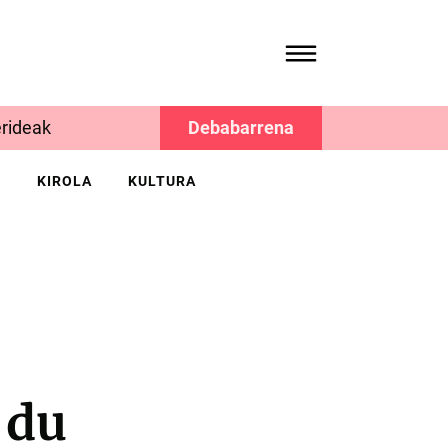
rideak
Debabarrena
K
KIROLA
KULTURA
 du