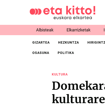
Albisteak
Elkarrizketak
GIZARTEA
HEZKUNTZA
HIRIGINT
OSASUNA
POLITIKA
KULTURA
Domekara
kulturare