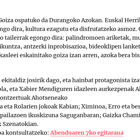
 Goiza ospatuko da Durangoko Azokan. Euskal Herrik
ngo dira, kultura ezagutu eta disfrutatzeko asmoz.
ko tailerrak egongo dira: palindromoen ariketak, m
aikuntza, antzerki inprobisazioa, bideoklipen lanket
kasleei eskainitako goiza izan arren, azoka bera bis
kitaldiz josirik dago, eta hainbat protagonista iza
ola, eta Xabier Mendiguren idazleen aurkezpenak A
kontzertuak Ahotseneako
eta Rolarien jokoak Kabian; Ximinoa, Erro eta bes
x pailazoen ikuskizuna Saguganbaran; Gaizka Cham
k Szenatokian.
a kontsultatzeko:
Abenduaren 7ko egitaraua