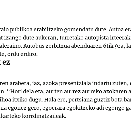
aio publikoa erabiltzeko gomendatu dute. Autoa era
t izango dute aukeran, Iurretako autopista irteera
leraino. Autobus zerbitzua abenduaren 6tik 9ra, l
e, ordu erdiro.
 ez
n arabera, iaz, azoka presentziala indartu zuten, e
en. “Hori dela eta, aurten aurrez aurreko azokaren
hoa itxiko dugu. Hala ere, pertsiana guztiz bota bar
ia egonez gero, egoerara egokitzeko adi egongo ga
lkarteko korrdinatzaileak.