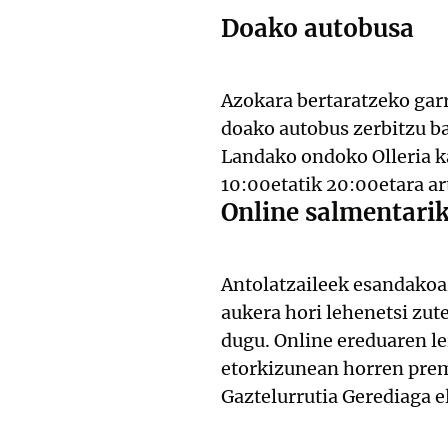
Doako autobusa
Azokara bertaratzeko garr
doako autobus zerbitzu ba
Landako ondoko Olleria ka
10:00etatik 20:00etara art
Online salmentarik
Antolatzaileek esandakoare
aukera hori lehenetsi zut
dugu. Online ereduaren lei
etorkizunean horren prem
Gaztelurrutia Gerediaga e