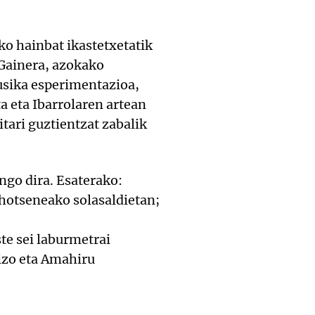
o hainbat ikastetxetatik
 Gainera, azokako
usika esperimentazioa,
a eta Ibarrolaren artean
itari guztientzat zabalik
ngo dira. Esaterako:
hotseneako solasaldietan;
te sei laburmetrai
izo eta Amahiru