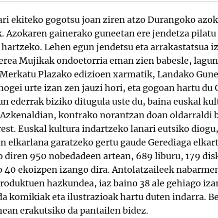
ari ekiteko gogotsu joan ziren atzo Durangoko azok
ak. Azokaren gainerako guneetan ere jendetza pilat
e hartzeko. Lehen egun jendetsu eta arrakastatsua i
erea Mujikak ondoetorria eman zien babesle, laguntz
a Merkatu Plazako edizioen xarmatik, Landako Gune
hogei urte izan zen jauzi hori, eta gogoan hartu du
n ederrak biziko ditugula uste du, baina euskal kul
“Azkenaldian, kontrako norantzan doan oldarraldi ba
est. Euskal kultura indartzeko lanari eutsiko diogu
n elkarlana garatzeko gertu gaude Gerediaga elkar
diren 950 nobedadeen artean, 689 liburu, 179 dis
ko 40 ekoizpen izango dira. Antolatzaileek nabarm
roduktuen hazkundea, iaz baino 38 ale gehiago iz
 da komikiak eta ilustrazioak hartu duten indarra. B
ean erakutsiko da pantailen bidez.