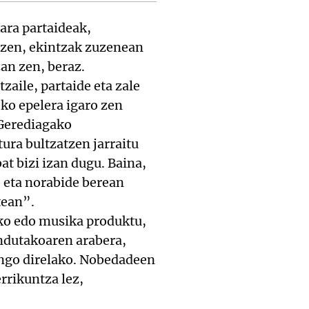
ara partaideak,
u zen, ekintzak zuzenean
zan zen, beraz.
aile, partaide eta zale
ko epelera igaro zen
 Gerediagako
tura bultzatzen jarraitu
t bizi izan dugu. Baina,
, eta norabide berean
tean”.
ko edo musika produktu,
endutakoaren arabera,
ango direlako. Nobedadeen
errikuntza lez,