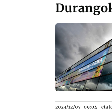
Durango
2023/12/07
09:04
eta k