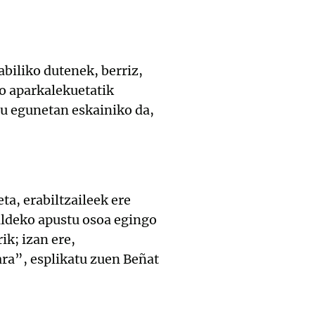
biliko dutenek, berriz,
ko aparkalekuetatik
au egunetan eskainiko da,
ta, erabiltzaileek ere
 aldeko apustu osoa egingo
ik; izan ere,
ra”, esplikatu zuen Beñat