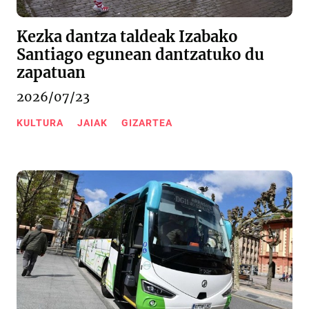
Kezka dantza taldeak Izabako
Santiago egunean dantzatuko du
zapatuan
2026/07/23
KULTURA
JAIAK
GIZARTEA