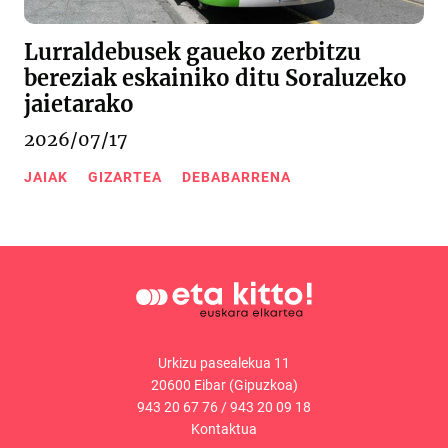
Lurraldebusek gaueko zerbitzu
bereziak eskainiko ditu Soraluzeko
jaietarako
2026/07/17
JAIAK
GIZARTEA
DEBABARRENA
Urkizu pasealekua 11
20600 Eibar (Gipuzkoa)
943 20 67 76
/
943 20 09 18
Kontaktua