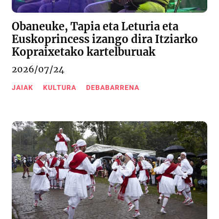
Obaneuke, Tapia eta Leturia eta
Euskoprincess izango dira Itziarko
Kopraixetako kartelburuak
2026/07/24
JAIAK
KULTURA
DEBABARRENA