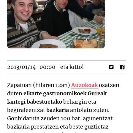
2013/01/14
00:00
eta kitto!
Zapatuan (hilaren 12an)
Auzokoak
osatzen
duten
elkarte gastronomikoek Gureak
lantegi babestuetako
behargin eta
begiraleentzat
bazkaria
antolatu zuten.
Gonbidatuta zeuden 100 bat lagunentzat
bazkaria prestatzen eta beste guztietaz