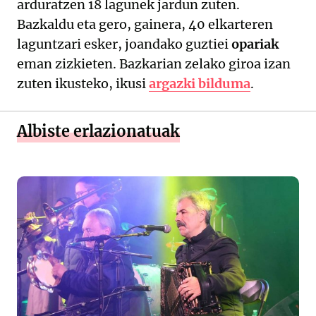
arduratzen 18 lagunek jardun zuten.
Bazkaldu eta gero, gainera, 40 elkarteren
laguntzari esker, joandako guztiei
opariak
eman zizkieten. Bazkarian zelako giroa izan
zuten ikusteko, ikusi
argazki bilduma
.
Albiste erlazionatuak