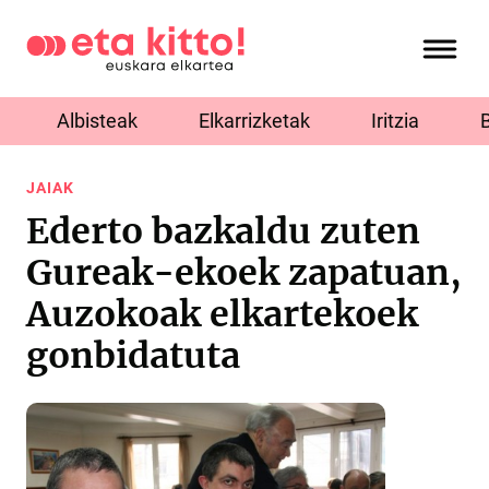
Albisteak
Elkarrizketak
Iritzia
JAIAK
Ederto bazkaldu zuten
Gureak-ekoek zapatuan,
Auzokoak elkartekoek
gonbidatuta