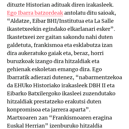
dituzte Historian adituak diren irakasleek.
Ego Ibarra batzordeak
antolatu ditu saioak,
“Aldatze, Eibar BHI/Institutua eta La Salle
ikastetxeekin egindako elkarlanari esker”.
Ikastetxeei zer gaitan sakondu nahi duten
galdetuta, frankismoa eta esklabutza izan
dira aukeratuko gaiak eta, beraz, horri
buruzkoak izango dira hitzaldiak eta
gehienak eskoletan emango dira. Ego
Ibarratik adierazi dutenez, “nabarmentzekoa
da EHUko Historiako irakasleek DBH II eta
Eibarko Batxilergoko ikasleei zuzendutako
hitzaldiak prestatzeko erakutsi duten
konpromisoa eta jarrera aparta”.
Martxoaren 2an “Frankismoaren eragina
Euskal Herrian” izenburuko hitzaldia