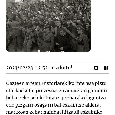
2023/02/23
12:53
eta kitto!
Gazteen artean Historiarekiko interesa piztu
eta ikasketa-prozesuaren amaieran gainditu
beharreko selektibitate-probarako laguntza
edo pizgarri osagarri bat eskaintze aldera,
martxoan zehar hainbat hitzaldi eskainiko