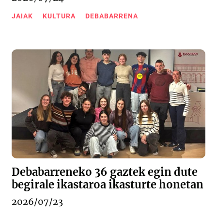
JAIAK
KULTURA
DEBABARRENA
Debabarreneko 36 gaztek egin dute
begirale ikastaroa ikasturte honetan
2026/07/23