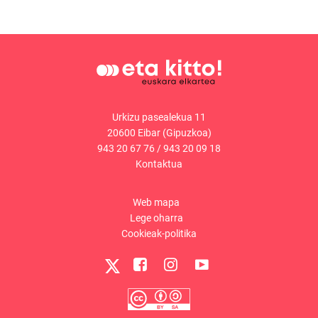
Urkizu pasealekua 11
20600 Eibar (Gipuzkoa)
943 20 67 76
/
943 20 09 18
Kontaktua
Web mapa
Lege oharra
Cookieak-politika