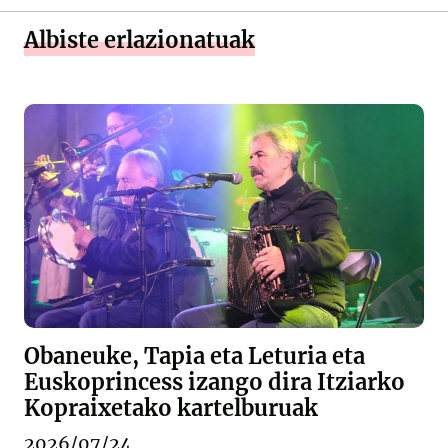
Albiste erlazionatuak
Obaneuke, Tapia eta Leturia eta
Euskoprincess izango dira Itziarko
Kopraixetako kartelburuak
2026/07/24