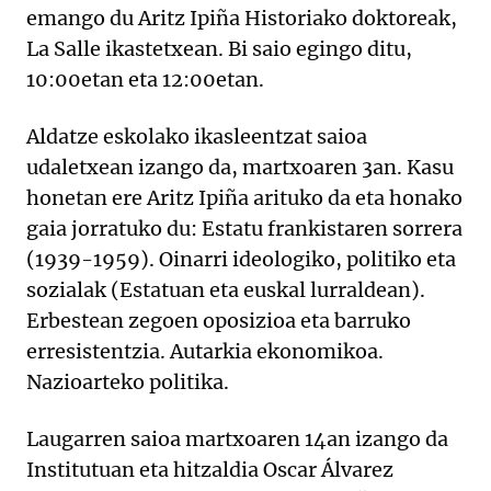
emango du Aritz Ipiña Historiako doktoreak,
La Salle ikastetxean. Bi saio egingo ditu,
10:00etan eta 12:00etan.
Aldatze eskolako ikasleentzat saioa
udaletxean izango da, martxoaren 3an. Kasu
honetan ere Aritz Ipiña arituko da eta honako
gaia jorratuko du: Estatu frankistaren sorrera
(1939-1959). Oinarri ideologiko, politiko eta
sozialak (Estatuan eta euskal lurraldean).
Erbestean zegoen oposizioa eta barruko
erresistentzia. Autarkia ekonomikoa.
Nazioarteko politika.
Laugarren saioa martxoaren 14an izango da
Institutuan eta hitzaldia Oscar Álvarez