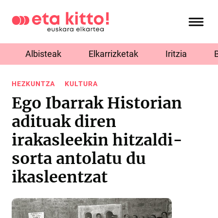
Albisteak
Elkarrizketak
Iritzia
HEZKUNTZA
KULTURA
Ego Ibarrak Historian
adituak diren
irakasleekin hitzaldi-
sorta antolatu du
ikasleentzat