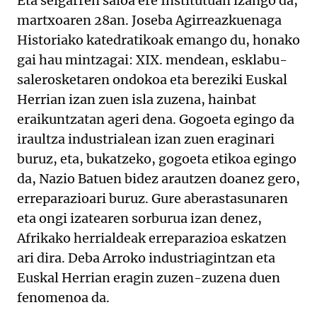
Eta seigarren saioa ere Institutuan izango da,
martxoaren 28an. Joseba Agirreazkuenaga
Historiako katedratikoak emango du, honako
gai hau mintzagai: XIX. mendean, esklabu-
salerosketaren ondokoa eta bereziki Euskal
Herrian izan zuen isla zuzena, hainbat
eraikuntzatan ageri dena. Gogoeta egingo da
iraultza industrialean izan zuen eraginari
buruz, eta, bukatzeko, gogoeta etikoa egingo
da, Nazio Batuen bidez arautzen doanez gero,
erreparazioari buruz. Gure aberastasunaren
eta ongi izatearen sorburua izan denez,
Afrikako herrialdeak erreparazioa eskatzen
ari dira. Deba Arroko industriagintzan eta
Euskal Herrian eragin zuzen-zuzena duen
fenomenoa da.