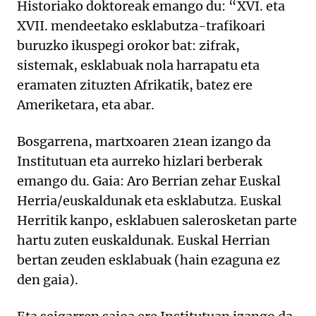
Historiako doktoreak emango du: “XVI. eta
XVII. mendeetako esklabutza-trafikoari
buruzko ikuspegi orokor bat: zifrak,
sistemak, esklabuak nola harrapatu eta
eramaten zituzten Afrikatik, batez ere
Ameriketara, eta abar.
Bosgarrena, martxoaren 21ean izango da
Institutuan eta aurreko hizlari berberak
emango du. Gaia: Aro Berrian zehar Euskal
Herria/euskaldunak eta esklabutza. Euskal
Herritik kanpo, esklabuen salerosketan parte
hartu zuten euskaldunak. Euskal Herrian
bertan zeuden esklabuak (hain ezaguna ez
den gaia).