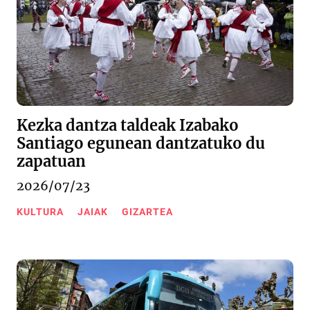
Kezka dantza taldeak Izabako
Santiago egunean dantzatuko du
zapatuan
2026/07/23
KULTURA
JAIAK
GIZARTEA