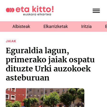
Albisteak
Elkarrizketak
Iritzia
JAIAK
Eguraldia lagun,
primerako jaiak ospatu
dituzte Urki auzokoek
asteburuan