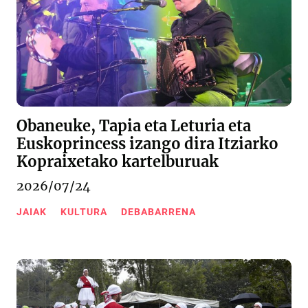
Obaneuke, Tapia eta Leturia eta
Euskoprincess izango dira Itziarko
Kopraixetako kartelburuak
2026/07/24
JAIAK
KULTURA
DEBABARRENA