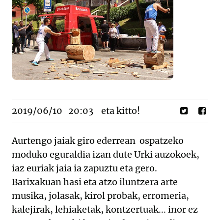
2019/06/10
20:03
eta kitto!
Aurtengo jaiak giro ederrean ospatzeko
moduko eguraldia izan dute Urki auzokoek,
iaz euriak jaia ia zapuztu eta gero.
Barixakuan hasi eta atzo iluntzera arte
musika, jolasak, kirol probak, erromeria,
kalejirak, lehiaketak, kontzertuak... inor ez