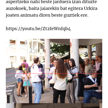
aspertzeko nahi beste jarduera izan dituzte
auzokoek, baita jaiarekin bat egitera Urkira
joaten animatu diren beste guztiek ere.
https://youtu.be/Zt2feWnfqb4