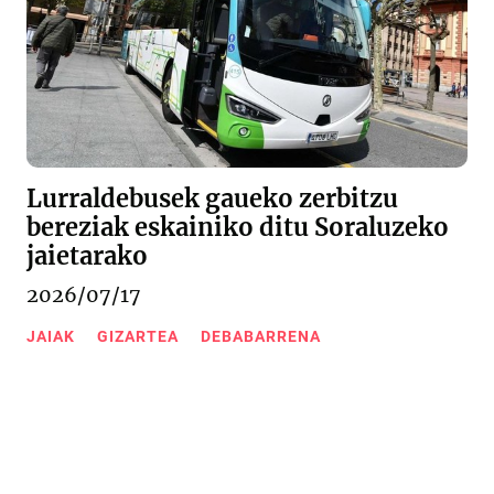
Lurraldebusek gaueko zerbitzu
bereziak eskainiko ditu Soraluzeko
jaietarako
2026/07/17
JAIAK
GIZARTEA
DEBABARRENA