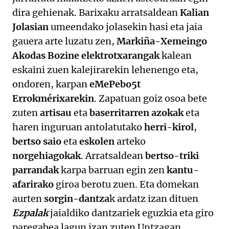
dira gehienak. Barixaku arratsaldean
Kalian
Jolasian
umeendako jolasekin hasi eta jaia
gauera arte luzatu zen,
Markiña-Xemeingo
Akodas Bozine elektrotxarangak
kalean
eskaini zuen kalejirarekin lehenengo eta,
ondoren, karpan
eMePebo5t
Errokmérixarekin
. Zapatuan goiz osoa bete
zuten
artisau
eta
baserritarren azokak
eta
haren inguruan antolatutako
herri-kirol
,
bertso saio
eta
eskolen
arteko
norgehiagokak
. Arratsaldean
bertso-triki
parrandak
karpa barruan egin zen
kantu-
afarirako
giroa berotu zuen. Eta domekan
aurten
sorgin-dantza
k ardatz izan dituen
Ezpalak
jaialdiko dantzariek eguzkia eta giro
paregabea lagun izan zuten Untzagan