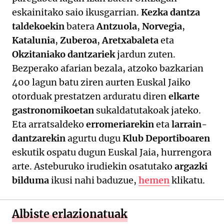
eskainitako saio ikusgarrian.
Kezka dantza
taldekoekin
batera
Antzuola
,
Norvegia
,
Katalunia
,
Zuberoa
,
Aretxabaleta
eta
Okzitaniako dantzariek
jardun zuten.
Bezperako afarian bezala, atzoko bazkarian
400 lagun batu ziren aurten Euskal Jaiko
otorduak prestatzen arduratu diren
elkarte
gastronomikoetan
sukaldatutakoak jateko.
Eta arratsaldeko
erromeriarekin
eta
larrain-
dantzarekin
agurtu dugu
Klub Deportiboaren
eskutik ospatu dugun Euskal Jaia, hurrengora
arte. Asteburuko irudiekin osatutako
argazki
bilduma
ikusi nahi baduzue,
hemen
klikatu.
Albiste erlazionatuak