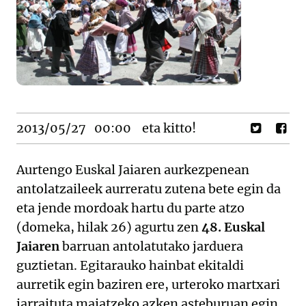
2013/05/27
00:00
eta kitto!
Aurtengo Euskal Jaiaren aurkezpenean
antolatzaileek aurreratu zutena bete egin da
eta jende mordoak hartu du parte atzo
(domeka, hilak 26) agurtu zen
48. Euskal
Jaiaren
barruan antolatutako jarduera
guztietan. Egitarauko hainbat ekitaldi
aurretik egin baziren ere, urteroko martxari
jarraituta maiatzeko azken asteburuan egin