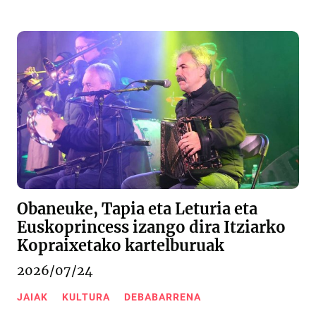
Obaneuke, Tapia eta Leturia eta
Euskoprincess izango dira Itziarko
Kopraixetako kartelburuak
2026/07/24
JAIAK
KULTURA
DEBABARRENA