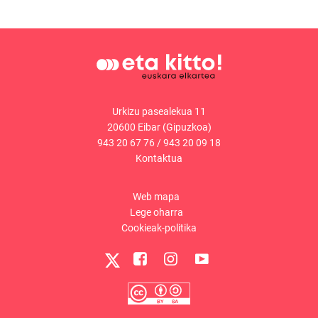
Urkizu pasealekua 11
20600 Eibar (Gipuzkoa)
943 20 67 76
/
943 20 09 18
Kontaktua
Web mapa
Lege oharra
Cookieak-politika