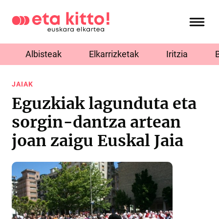
Albisteak
Elkarrizketak
Iritzia
JAIAK
Eguzkiak lagunduta eta
sorgin-dantza artean
joan zaigu Euskal Jaia