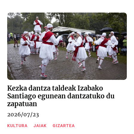
Kezka dantza taldeak Izabako
Santiago egunean dantzatuko du
zapatuan
2026/07/23
KULTURA
JAIAK
GIZARTEA