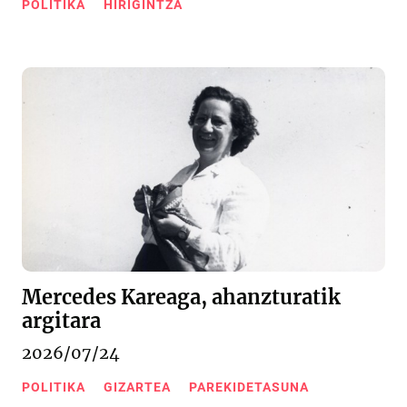
POLITIKA
HIRIGINTZA
Mercedes Kareaga, ahanzturatik
argitara
2026/07/24
POLITIKA
GIZARTEA
PAREKIDETASUNA