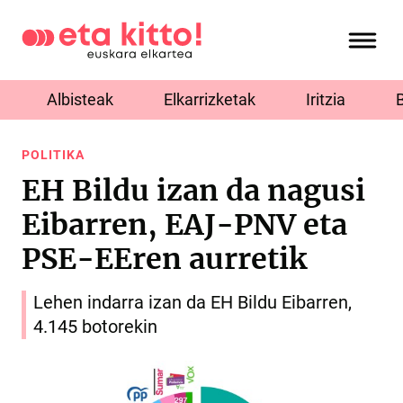
Albisteak
Elkarrizketak
Iritzia
POLITIKA
EH Bildu izan da nagusi
Eibarren, EAJ-PNV eta
PSE-EEren aurretik
Lehen indarra izan da EH Bildu Eibarren,
4.145 botorekin