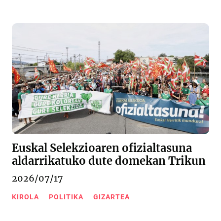
Euskal Selekzioaren ofizialtasuna
aldarrikatuko dute domekan Trikun
2026/07/17
KIROLA
POLITIKA
GIZARTEA