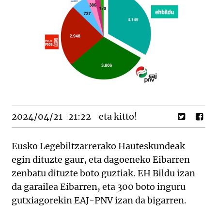
2024/04/21
21:22
eta kitto!
Eusko Legebiltzarrerako Hauteskundeak
egin dituzte gaur, eta dagoeneko Eibarren
zenbatu dituzte boto guztiak. EH Bildu izan
da garailea Eibarren, eta 300 boto inguru
gutxiagorekin EAJ-PNV izan da bigarren.