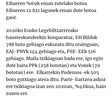
Eibarren %69k eman zutelako botoa.
Eibarren 12.821 lagunek eman dute botoa
gaur.
2020ko Eusko Legebiltzarrerako
hausteskundeekin konparatuz, EH Bilduk
788 boto gehiago eskuratu ditu oraingoan,
EAJ-PNVk 144 gehiago eta, PSE-EEk 516
gehiago. Maila txikiagoan bada ere, igo egin
dute baita PPk (258 bototan) eta Voxek (70
bototan) ere. Elkarrekin Podemos-ek 505
boto gutxiago atera ditu. Parte-hartzea askoz
ere txikiagoa izan zen 2020an, %46koa, hain
zuzen ere.