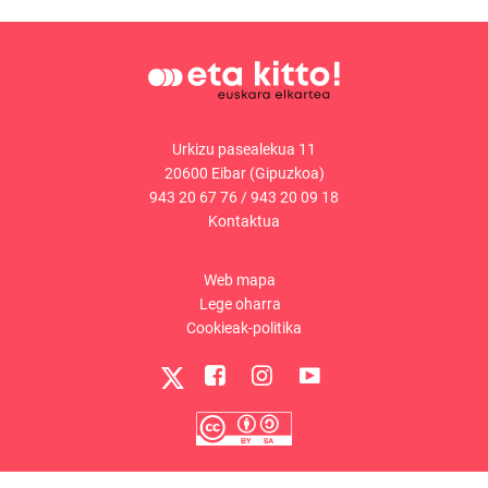
Urkizu pasealekua 11
20600 Eibar (Gipuzkoa)
943 20 67 76
/
943 20 09 18
Kontaktua
Web mapa
Lege oharra
Cookieak-politika