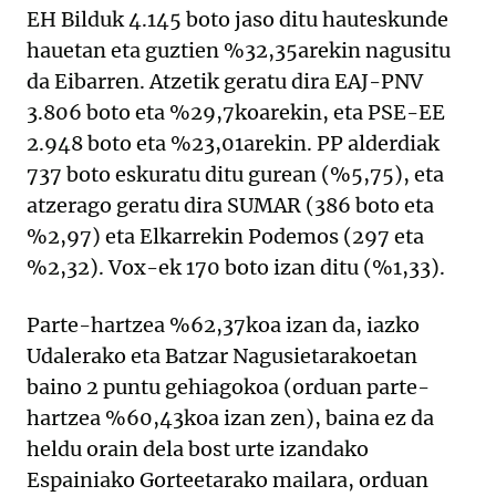
EH Bilduk 4.145 boto jaso ditu hauteskunde
hauetan eta guztien %32,35arekin nagusitu
da Eibarren. Atzetik geratu dira EAJ-PNV
3.806 boto eta %29,7koarekin, eta PSE-EE
2.948 boto eta %23,01arekin. PP alderdiak
737 boto eskuratu ditu gurean (%5,75), eta
atzerago geratu dira SUMAR (386 boto eta
%2,97) eta Elkarrekin Podemos (297 eta
%2,32). Vox-ek 170 boto izan ditu (%1,33).
Parte-hartzea %62,37koa izan da, iazko
Udalerako eta Batzar Nagusietarakoetan
baino 2 puntu gehiagokoa (orduan parte-
hartzea %60,43koa izan zen), baina ez da
heldu orain dela bost urte izandako
Espainiako Gorteetarako mailara, orduan