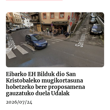
Eibarko EH Bilduk dio San
Kristobaleko mugikortasuna
hobetzeko bere proposamena
gauzatuko duela Udalak
2026/07/24