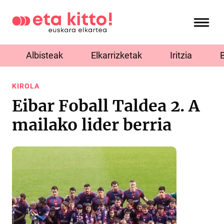
Albisteak
Elkarrizketak
Iritzia
KIROLA
Eibar Foball Taldea 2. A
mailako lider berria