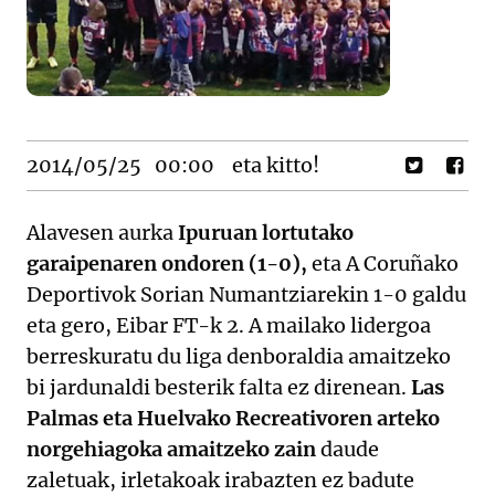
2014/05/25
00:00
eta kitto!
Alavesen aurka
Ipuruan lortutako
garaipenaren ondoren (1-0),
eta A Coruñako
Deportivok Sorian Numantziarekin 1-0 galdu
eta gero, Eibar FT-k 2. A mailako lidergoa
berreskuratu du liga denboraldia amaitzeko
bi jardunaldi besterik falta ez direnean.
Las
Palmas eta Huelvako Recreativoren arteko
norgehiagoka amaitzeko zain
daude
zaletuak, irletakoak irabazten ez badute