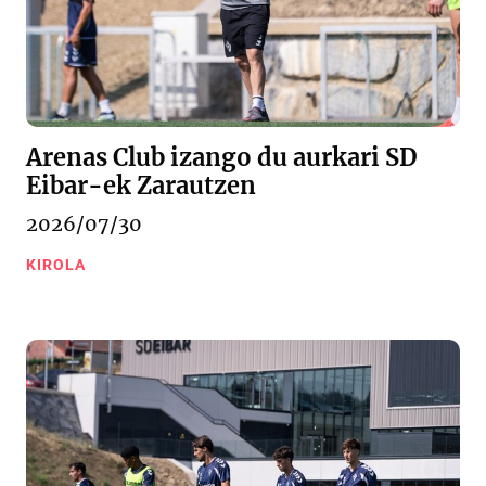
Arenas Club izango du aurkari SD
Eibar-ek Zarautzen
2026/07/30
KIROLA