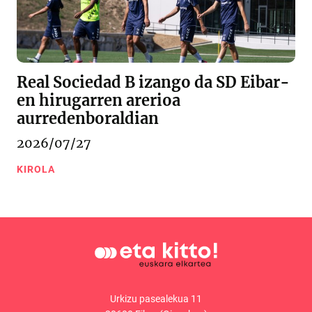
Real Sociedad B izango da SD Eibar-
en hirugarren arerioa
aurredenboraldian
2026/07/27
KIROLA
Urkizu pasealekua 11