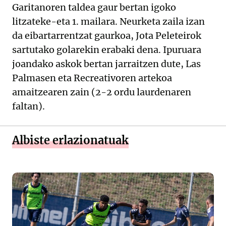
Garitanoren taldea gaur bertan igoko
litzateke-eta 1. mailara. Neurketa zaila izan
da eibartarrentzat gaurkoa, Jota Peleteirok
sartutako golarekin erabaki dena. Ipuruara
joandako askok bertan jarraitzen dute, Las
Palmasen eta Recreativoren artekoa
amaitzearen zain (2-2 ordu laurdenaren
faltan).
Albiste erlazionatuak