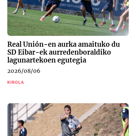
Real Unión-en aurka amaituko du
SD Eibar-ek aurredenboraldiko
lagunartekoen egutegia
2026/08/06
KIROLA