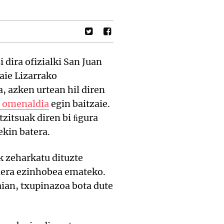
 dira ofizialki San Juan
zaie Lizarrako
, azken urtean hil diren
i omenaldia
egin baitzaie.
zitsuak diren bi ﬁgura
ekin batera.
k zeharkatu dituzte
asiera ezinhobea emateko.
aian, txupinazoa bota dute