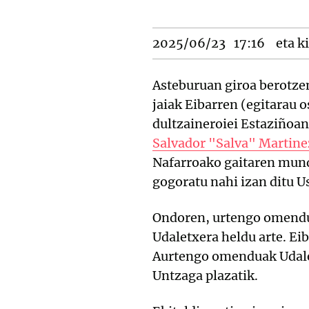
2025/06/23
17:16
eta ki
Asteburuan giroa berotzen 
jaiak Eibarren (egitarau 
dultzaineroiei Estaziñoan
Salvador "Salva" Martinez
Nafarroako gaitaren mundu
gogoratu nahi izan ditu U
Ondoren, urtengo omendue
Udaletxera heldu arte. Ei
Aurtengo omenduak Udaletx
Untzaga plazatik.