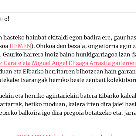
tto!
hasteko hainbat ekitaldi egon badira ere, gaur hasi
osoa
HEMEN
). Ohikoa den bezala, ongietorria egin 
. Gaurko harrera inoiz baino hunkigarriagoa izan da
 Garate eta Miguel Angel Elizaga Arrastia gaiteroe
an eta Eibarko herritarren bihotzean hain garrant
stekabe txarangak herriko beste zenbait kolektibor
kin eta herriko agintariekin batera Eibarko kalea
bartarrak, betiko moduan, kalera irten dira jaiei h
eko balkoira igo dira pregoia botatzeko eta, jarr