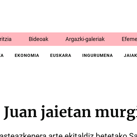
Iritzia
Bideoak
Argazki-galeriak
Efeme
ZA
EKONOMIA
EUSKARA
INGURUMENA
JAIA
 Juan jaietan murg
 asteazkenera arte ekitaldiz betetako S