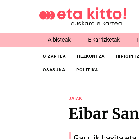
Albisteak
Elkarrizketak
GIZARTEA
HEZKUNTZA
HIRIGINT
OSASUNA
POLITIKA
JAIAK
Eibar San
Gaurtik hasita eta