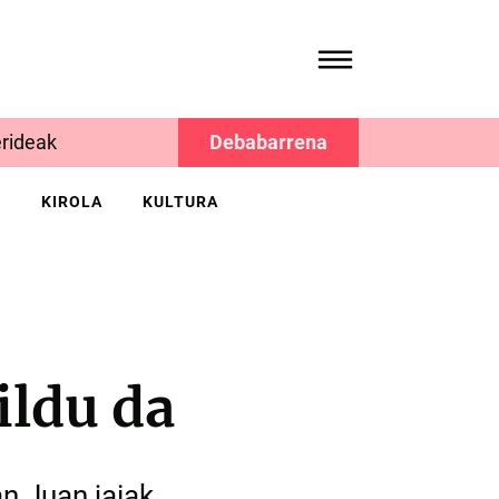
rideak
Debabarrena
K
KIROLA
KULTURA
ildu da
an Juan jaiak