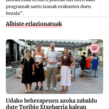
programak sartu izanak erakusten duen
bezala”.
Albiste erlazionatuak
Udako beherapenen azoka zabaldu
dute Toribio Etxebarria kalean