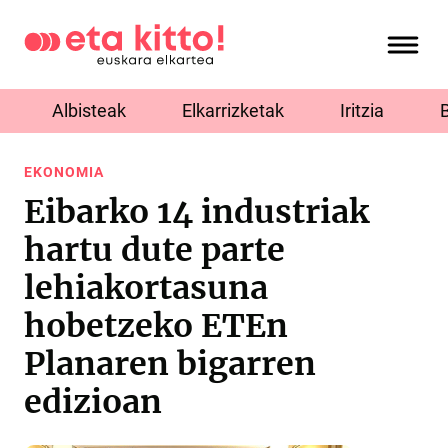
Albisteak
Elkarrizketak
Iritzia
EKONOMIA
Eibarko 14 industriak
hartu dute parte
lehiakortasuna
hobetzeko ETEn
Planaren bigarren
edizioan