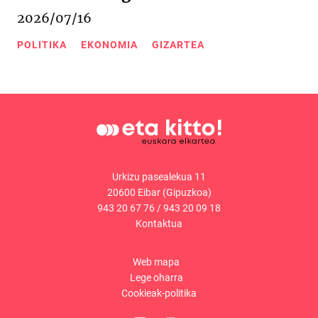
2026/07/16
POLITIKA
EKONOMIA
GIZARTEA
Urkizu pasealekua 11
20600 Eibar (Gipuzkoa)
943 20 67 76
/
943 20 09 18
Kontaktua
Web mapa
Lege oharra
Cookieak-politika