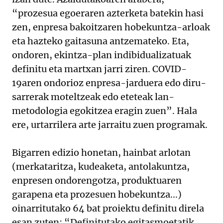
“prozesua egoeraren azterketa batekin hasi
zen, enpresa bakoitzaren hobekuntza-arloak
eta hazteko gaitasuna antzemateko. Eta,
ondoren, ekintza-plan indibidualizatuak
definitu eta martxan jarri ziren. COVID-
19aren ondorioz enpresa-jarduera edo diru-
sarrerak moteltzeak edo eteteak lan-
metodologia egokitzea eragin zuen”. Hala
ere, urtarrilera arte jarraitu zuen programak.
Bigarren edizio honetan, hainbat arlotan
(merkataritza, kudeaketa, antolakuntza,
enpresen ondorengotza, produktuaren
garapena eta prozesuen hobekuntza...)
oinarritutako 64 bat proiektu definitu direla
esan zuten: “Definitutako egitasmoetatik,