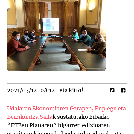
2021/03/12
08:12
eta kitto!
Udalaren Ekonomiaren Garapen, Enplegu eta
Berrikuntza Saila
k sustatutako Eibarko
“ETEen Planaren” bigarren edizioaren
emaitzarekin pozik daude arduradunak, atzo