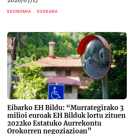
2026/07/17
EKONOMIA
EUSKARA
Eibarko EH Bildu: “Murrategirako 3
milioi euroak EH Bilduk lortu zituen
2022ko Estatuko Aurrekontu
Orokorren negoziazioan”