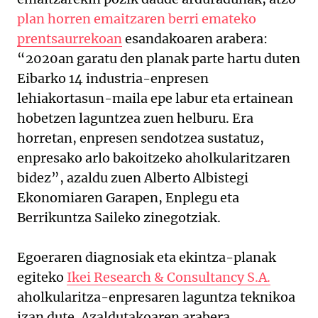
plan horren emaitzaren berri emateko
prentsaurrekoan
esandakoaren arabera:
“2020an garatu den planak parte hartu duten
Eibarko 14 industria-enpresen
lehiakortasun-maila epe labur eta ertainean
hobetzen laguntzea zuen helburu. Era
horretan, enpresen sendotzea sustatuz,
enpresako arlo bakoitzeko aholkularitzaren
bidez”, azaldu zuen Alberto Albistegi
Ekonomiaren Garapen, Enplegu eta
Berrikuntza Saileko zinegotziak.
Egoeraren diagnosiak eta ekintza-planak
egiteko
Ikei Research & Consultancy S.A.
aholkularitza-enpresaren laguntza teknikoa
izan dute. Azaldutakoaren arabera,