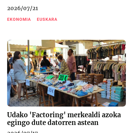
2026/07/21
EKONOMIA
EUSKARA
Udako 'Factoring' merkealdi azoka
egingo dute datorren astean