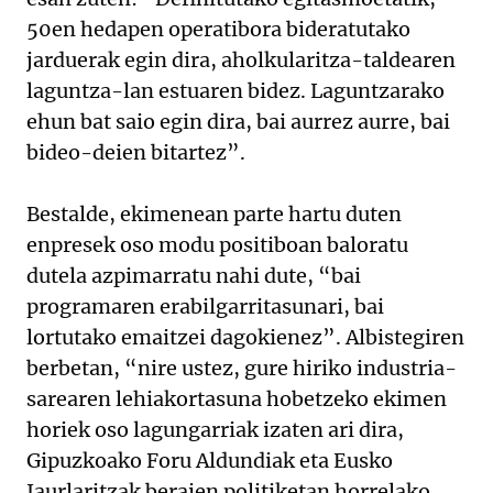
50en hedapen operatibora bideratutako
jarduerak egin dira, aholkularitza-taldearen
laguntza-lan estuaren bidez. Laguntzarako
ehun bat saio egin dira, bai aurrez aurre, bai
bideo-deien bitartez”.
Bestalde, ekimenean parte hartu duten
enpresek oso modu positiboan baloratu
dutela azpimarratu nahi dute, “bai
programaren erabilgarritasunari, bai
lortutako emaitzei dagokienez”. Albistegiren
berbetan, “nire ustez, gure hiriko industria-
sarearen lehiakortasuna hobetzeko ekimen
horiek oso lagungarriak izaten ari dira,
Gipuzkoako Foru Aldundiak eta Eusko
Jaurlaritzak beraien politiketan horrelako