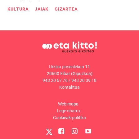
KULTURA
JAIAK
GIZARTEA
Urkizu pasealekua 11
20600 Eibar (Gipuzkoa)
943 20 67 76
/
943 20 09 18
Kontaktua
Web mapa
Lege oharra
Cookieak-politika