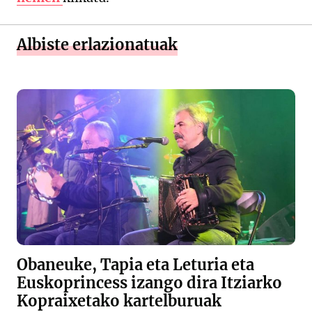
Albiste erlazionatuak
Obaneuke, Tapia eta Leturia eta
Euskoprincess izango dira Itziarko
Kopraixetako kartelburuak