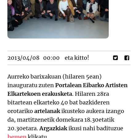
2013/04/08
00:00
eta kitto!
Aurreko barixakuan (hilaren 5ean)
inauguratu zuten
Portalean Eibarko Artisten
Elkartekoen erakusketa
. Hilaren 28ra
bitartean elkarteko 40 bat bazkideren
orotariko
artelanak
ikusteko aukera izango
da, martitzenetik domekara 18.30etatik
20.30etara.
Argazkiak
ikusi nahi badituzue
hemen
klikatu.