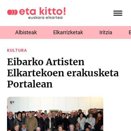
Albisteak
Elkarrizketak
Iritzia
KULTURA
Eibarko Artisten
Elkartekoen erakusketa
Portalean