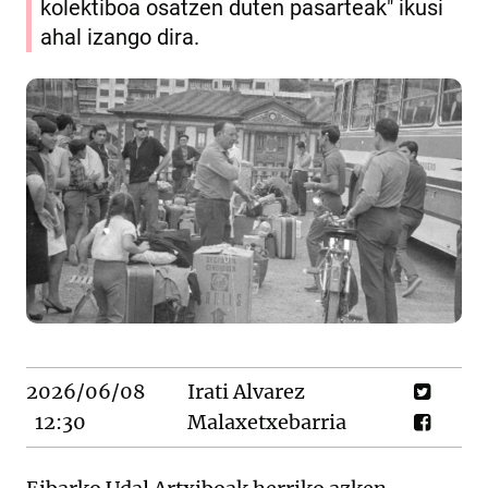
kolektiboa osatzen duten pasarteak" ikusi
ahal izango dira.
2026/06/08
Irati Alvarez
12:30
Malaxetxebarria