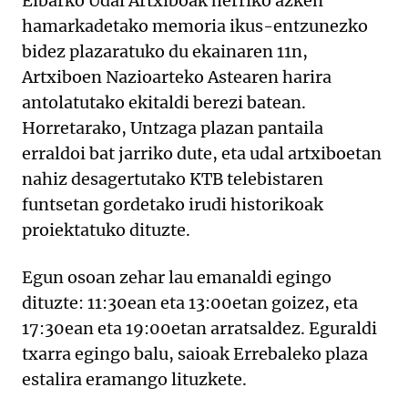
Eibarko Udal Artxiboak herriko azken
hamarkadetako memoria ikus-entzunezko
bidez plazaratuko du ekainaren 11n,
Artxiboen Nazioarteko Astearen harira
antolatutako ekitaldi berezi batean.
Horretarako, Untzaga plazan pantaila
erraldoi bat jarriko dute, eta udal artxiboetan
nahiz desagertutako KTB telebistaren
funtsetan gordetako irudi historikoak
proiektatuko dituzte.
Egun osoan zehar lau emanaldi egingo
dituzte: 11:30ean eta 13:00etan goizez, eta
17:30ean eta 19:00etan arratsaldez. Eguraldi
txarra egingo balu, saioak Errebaleko plaza
estalira eramango lituzkete.