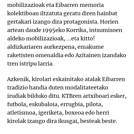
mobilizazioak eta Eibarren memoria
kolektiboan iltzatuta geratu diren hainbat
gertakari izango dira protagonista. Horien
artean daude 1995eko Korrika, intsumisoen
aldeko mobilizazioak, ...eta kitto!
aldizkariaren aurkezpena, emakume
raketisten omenaldia edo Azitainen izandako
tren istripu larria.
Azkenik, kirolari eskainitako atalak Eibarren
tradizio handia duten modalitateetako
irudiak bilduko ditu. KTBren artxiboari esker,
futbola, eskubaloia, errugbia, pilota,
atletismoa, igeriketa, boxeoa edo herri
kirolak izango dira ikusgai, besteak beste.