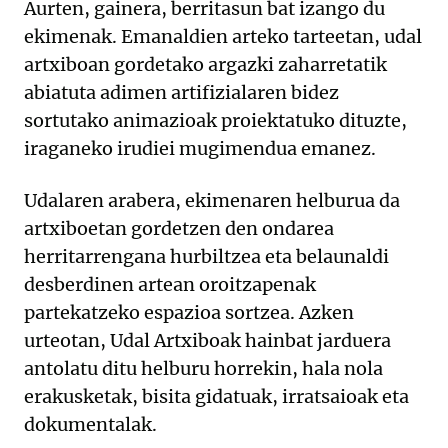
Aurten, gainera, berritasun bat izango du
ekimenak. Emanaldien arteko tarteetan, udal
artxiboan gordetako argazki zaharretatik
abiatuta adimen artifizialaren bidez
sortutako animazioak proiektatuko dituzte,
iraganeko irudiei mugimendua emanez.
Udalaren arabera, ekimenaren helburua da
artxiboetan gordetzen den ondarea
herritarrengana hurbiltzea eta belaunaldi
desberdinen artean oroitzapenak
partekatzeko espazioa sortzea. Azken
urteotan, Udal Artxiboak hainbat jarduera
antolatu ditu helburu horrekin, hala nola
erakusketak, bisita gidatuak, irratsaioak eta
dokumentalak.