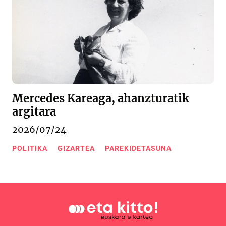
Mercedes Kareaga, ahanzturatik
argitara
2026/07/24
POLITIKA
GIZARTEA
PAREKIDETASUNA