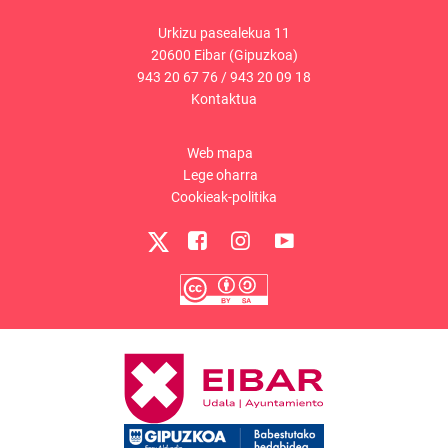
Urkizu pasealekua 11
20600 Eibar (Gipuzkoa)
943 20 67 76
/
943 20 09 18
Kontaktua
Web mapa
Lege oharra
Cookieak-politika