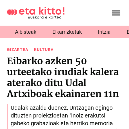
Albisteak
Elkarrizketak
Iritzia
GIZARTEA
KULTURA
Eibarko azken 50
urteetako irudiak kalera
aterako ditu Udal
Artxiboak ekainaren 11n
Udalak azaldu duenez, Untzagan egingo
dituzten proiekzioetan "inoiz erakutsi
gabeko grabazioak eta herriko memoria