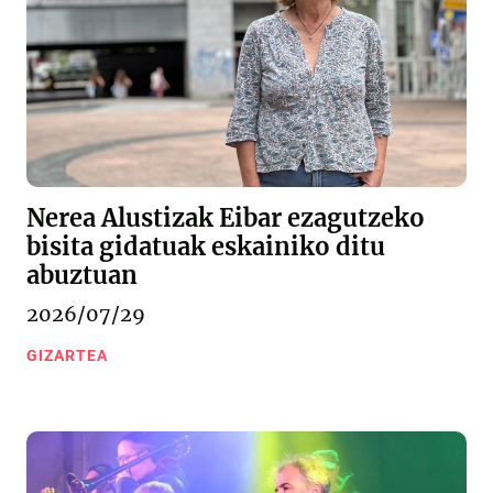
Nerea Alustizak Eibar ezagutzeko
bisita gidatuak eskainiko ditu
abuztuan
2026/07/29
GIZARTEA