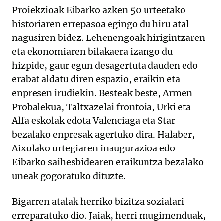
Proiekzioak Eibarko azken 50 urteetako
historiaren errepasoa egingo du hiru atal
nagusiren bidez. Lehenengoak hirigintzaren
eta ekonomiaren bilakaera izango du
hizpide, gaur egun desagertuta dauden edo
erabat aldatu diren espazio, eraikin eta
enpresen irudiekin. Besteak beste, Armen
Probalekua, Taltxazelai frontoia, Urki eta
Alfa eskolak edota Valenciaga eta Star
bezalako enpresak agertuko dira. Halaber,
Aixolako urtegiaren inaugurazioa edo
Eibarko saihesbidearen eraikuntza bezalako
uneak gogoratuko dituzte.
Bigarren atalak herriko bizitza sozialari
erreparatuko dio. Jaiak, herri mugimenduak,