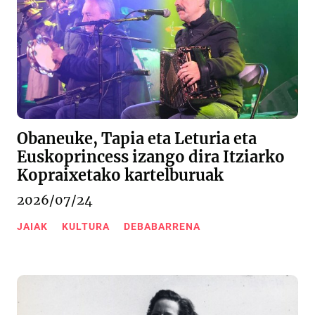
Obaneuke, Tapia eta Leturia eta
Euskoprincess izango dira Itziarko
Kopraixetako kartelburuak
2026/07/24
JAIAK
KULTURA
DEBABARRENA