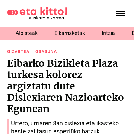
Albisteak
Elkarrizketak
Iritzia
GIZARTEA
OSASUNA
Eibarko Bizikleta Plaza
turkesa kolorez
argiztatu dute
Dislexiaren Nazioarteko
Egunean
Urtero, urriaren 8an dislexia eta ikasteko
beste zailtasun espezifiko batzuk