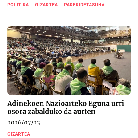
POLITIKA
GIZARTEA
PAREKIDETASUNA
Adinekoen Nazioarteko Eguna urri
osora zabalduko da aurten
2026/07/23
GIZARTEA