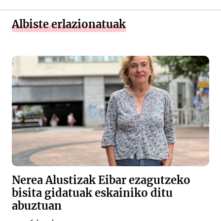
Albiste erlazionatuak
Nerea Alustizak Eibar ezagutzeko
bisita gidatuak eskainiko ditu
abuztuan