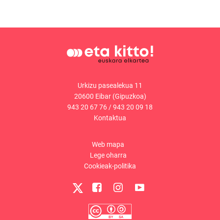
Urkizu pasealekua 11
20600 Eibar (Gipuzkoa)
943 20 67 76
/
943 20 09 18
Kontaktua
Web mapa
Lege oharra
Cookieak-politika