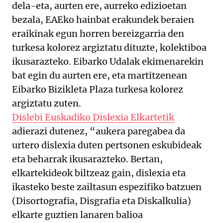
dela-eta, aurten ere, aurreko edizioetan
bezala, EAEko hainbat erakundek beraien
eraikinak egun horren bereizgarria den
turkesa kolorez argiztatu dituzte, kolektiboa
ikusarazteko. Eibarko Udalak ekimenarekin
bat egin du aurten ere, eta martitzenean
Eibarko Bizikleta Plaza turkesa kolorez
argiztatu zuten.
Dislebi Euskadiko Dislexia Elkartetik
adierazi dutenez, “aukera paregabea da
urtero dislexia duten pertsonen eskubideak
eta beharrak ikusarazteko. Bertan,
elkartekideok biltzeaz gain, dislexia eta
ikasteko beste zailtasun espezifiko batzuen
(Disortografia, Disgrafia eta Diskalkulia)
elkarte guztien lanaren balioa