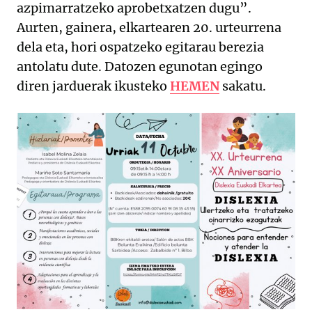
azpimarratzeko aprobetxatzen dugu”.
Aurten, gainera, elkartearen 20. urteurrena
dela eta, hori ospatzeko egitarau berezia
antolatu dute. Datozen egunotan egingo
diren jarduerak ikusteko
HEMEN
sakatu.