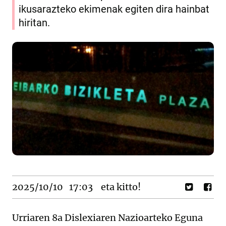
ikusarazteko ekimenak egiten dira hainbat
hiritan.
2025/10/10
17:03
eta kitto!
Urriaren 8a Dislexiaren Nazioarteko Eguna