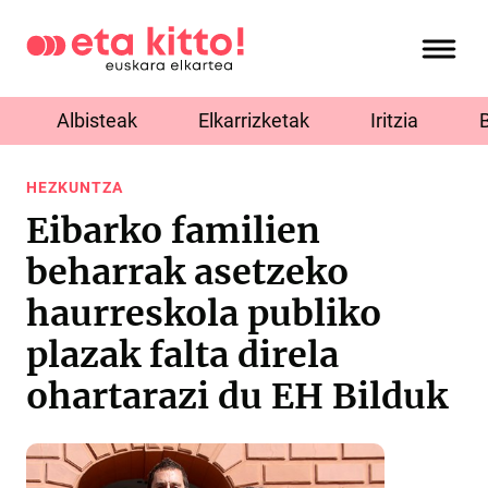
Albisteak
Elkarrizketak
Iritzia
HEZKUNTZA
Eibarko familien
beharrak asetzeko
haurreskola publiko
plazak falta direla
ohartarazi du EH Bilduk