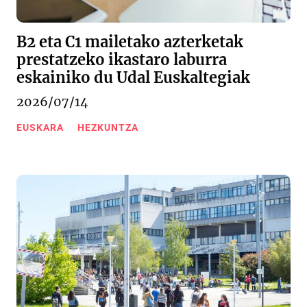
B2 eta C1 mailetako azterketak
prestatzeko ikastaro laburra
eskainiko du Udal Euskaltegiak
2026/07/14
EUSKARA
HEZKUNTZA