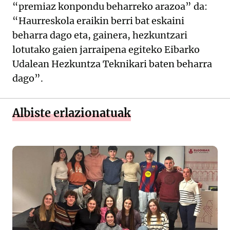
“premiaz konpondu beharreko arazoa” da:
“Haurreskola eraikin berri bat eskaini
beharra dago eta, gainera, hezkuntzari
lotutako gaien jarraipena egiteko Eibarko
Udalean Hezkuntza Teknikari baten beharra
dago”.
Albiste erlazionatuak