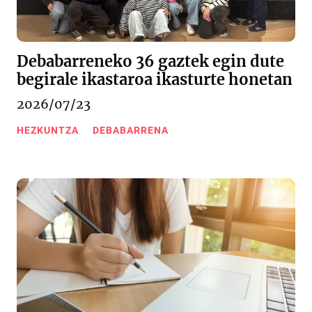
Debabarreneko 36 gaztek egin dute
begirale ikastaroa ikasturte honetan
2026/07/23
HEZKUNTZA
DEBABARRENA