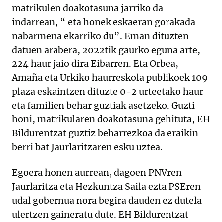
matrikulen doakotasuna jarriko da
indarrean, “ eta honek eskaeran gorakada
nabarmena ekarriko du”. Eman dituzten
datuen arabera, 2022tik gaurko eguna arte,
224 haur jaio dira Eibarren. Eta Orbea,
Amaña eta Urkiko haurreskola publikoek 109
plaza eskaintzen dituzte 0-2 urteetako haur
eta familien behar guztiak asetzeko. Guzti
honi, matrikularen doakotasuna gehituta, EH
Bildurentzat guztiz beharrezkoa da eraikin
berri bat Jaurlaritzaren esku uztea.
Egoera honen aurrean, dagoen PNVren
Jaurlaritza eta Hezkuntza Saila ezta PSEren
udal gobernua nora begira dauden ez dutela
ulertzen gaineratu dute. EH Bildurentzat