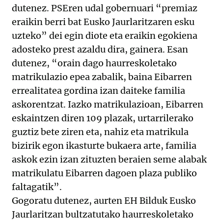
dutenez. PSEren udal gobernuari “premiaz
eraikin berri bat Eusko Jaurlaritzaren esku
uzteko” dei egin diote eta eraikin egokiena
adosteko prest azaldu dira, gainera. Esan
dutenez, “orain dago haurreskoletako
matrikulazio epea zabalik, baina Eibarren
errealitatea gordina izan daiteke familia
askorentzat. Iazko matrikulazioan, Eibarren
eskaintzen diren 109 plazak, urtarrilerako
guztiz bete ziren eta, nahiz eta matrikula
bizirik egon ikasturte bukaera arte, familia
askok ezin izan zituzten beraien seme alabak
matrikulatu Eibarren dagoen plaza publiko
faltagatik”.
Gogoratu dutenez, aurten EH Bilduk Eusko
Jaurlaritzan bultzatutako haurreskoletako