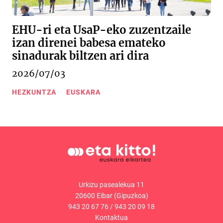
EHU-ri eta UsaP-eko zuzentzaile
izan direnei babesa emateko
sinadurak biltzen ari dira
2026/07/03
HEZKUNTZA
EUSKARA
Urkizu pasealekua 11
20600 Eibar (Gipuzkoa)
943 20 67 76
/
943 20 09 18
Kontaktua