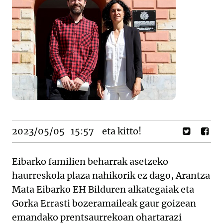
2023/05/05
15:57
eta kitto!
Eibarko familien beharrak asetzeko
haurreskola plaza nahikorik ez dago, Arantza
Mata Eibarko EH Bilduren alkategaiak eta
Gorka Errasti bozeramaileak gaur goizean
emandako prentsaurrekoan ohartarazi