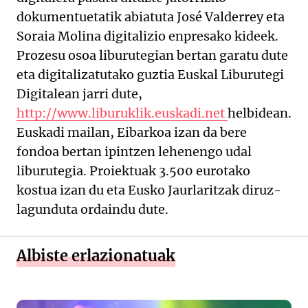
dokumentuetatik abiatuta José Valderrey eta
Soraia Molina digitalizio enpresako kideek.
Prozesu osoa liburutegian bertan garatu dute
eta digitalizatutako guztia Euskal Liburutegi
Digitalean jarri dute,
http://www.liburuklik.euskadi.net
helbidean.
Euskadi mailan, Eibarkoa izan da bere
fondoa bertan ipintzen lehenengo udal
liburutegia. Proiektuak 3.500 eurotako
kostua izan du eta Eusko Jaurlaritzak diruz-
lagunduta ordaindu dute.
Albiste erlazionatuak