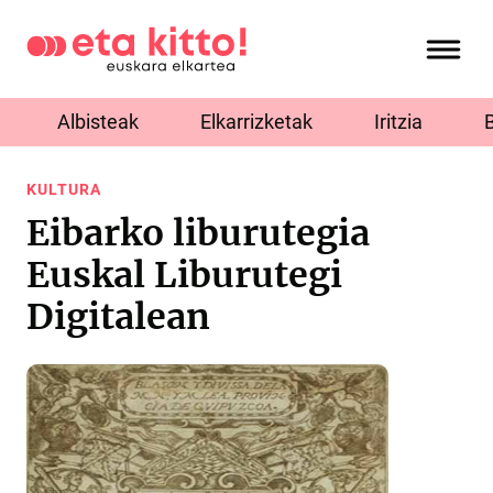
Albisteak
Elkarrizketak
Iritzia
KULTURA
Eibarko liburutegia
Euskal Liburutegi
Digitalean