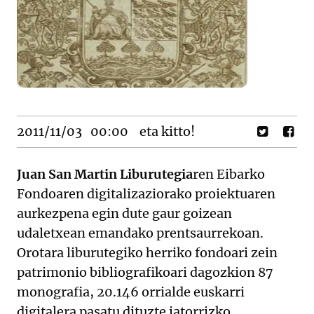
2011/11/03
00:00
eta kitto!
Juan San Martin Liburutegia
ren Eibarko
Fondoaren digitalizaziorako proiektuaren
aurkezpena egin dute gaur goizean
udaletxean emandako prentsaurrekoan.
Orotara liburutegiko herriko fondoari zein
patrimonio bibliografikoari dagozkion 87
monografia, 20.146 orrialde euskarri
digitalera pasatu dituzte jatorrizko