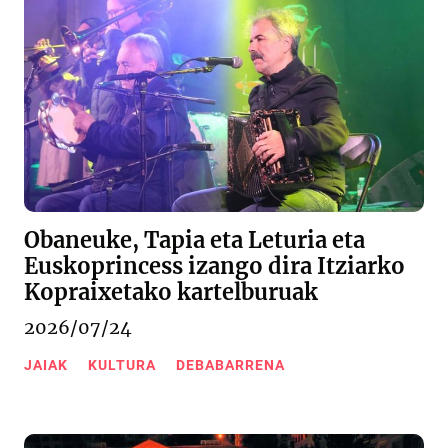
Obaneuke, Tapia eta Leturia eta
Euskoprincess izango dira Itziarko
Kopraixetako kartelburuak
2026/07/24
JAIAK
KULTURA
DEBABARRENA