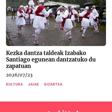
Kezka dantza taldeak Izabako
Santiago egunean dantzatuko du
zapatuan
2026/07/23
KULTURA
JAIAK
GIZARTEA