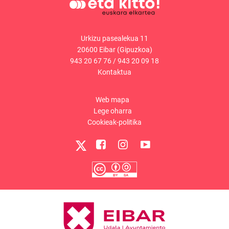
Urkizu pasealekua 11
20600 Eibar (Gipuzkoa)
943 20 67 76
/
943 20 09 18
Kontaktua
Web mapa
Lege oharra
Cookieak-politika