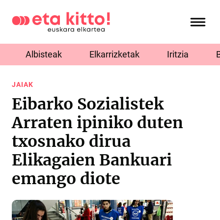
Albisteak
Elkarrizketak
Iritzia
JAIAK
Eibarko Sozialistek
Arraten ipiniko duten
txosnako dirua
Elikagaien Bankuari
emango diote