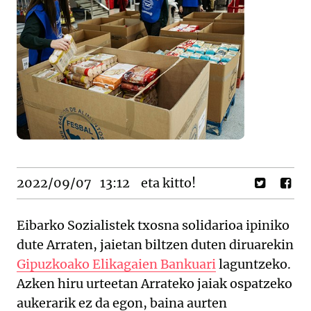
2022/09/07
13:12
eta kitto!
Eibarko Sozialistek txosna solidarioa ipiniko
dute Arraten, jaietan biltzen duten diruarekin
Gipuzkoako Elikagaien Bankuari
laguntzeko.
Azken hiru urteetan Arrateko jaiak ospatzeko
aukerarik ez da egon, baina aurten