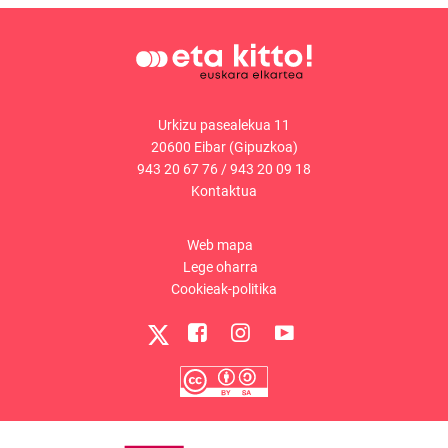
Urkizu pasealekua 11
20600 Eibar (Gipuzkoa)
943 20 67 76
/
943 20 09 18
Kontaktua
Web mapa
Lege oharra
Cookieak-politika