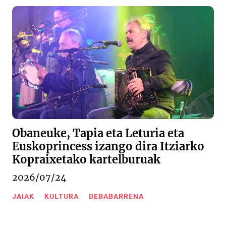
Obaneuke, Tapia eta Leturia eta
Euskoprincess izango dira Itziarko
Kopraixetako kartelburuak
2026/07/24
JAIAK
KULTURA
DEBABARRENA