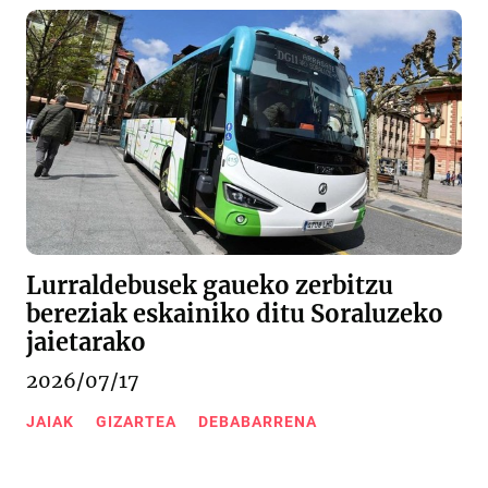
Lurraldebusek gaueko zerbitzu
bereziak eskainiko ditu Soraluzeko
jaietarako
2026/07/17
JAIAK
GIZARTEA
DEBABARRENA