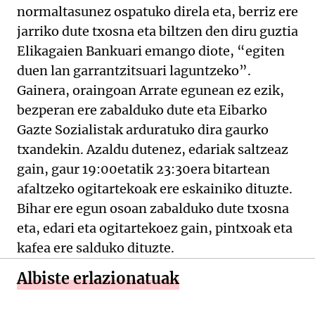
normaltasunez ospatuko direla eta, berriz ere
jarriko dute txosna eta biltzen den diru guztia
Elikagaien Bankuari emango diote, “egiten
duen lan garrantzitsuari laguntzeko”.
Gainera, oraingoan Arrate egunean ez ezik,
bezperan ere zabalduko dute eta Eibarko
Gazte Sozialistak arduratuko dira gaurko
txandekin. Azaldu dutenez, edariak saltzeaz
gain, gaur 19:00etatik 23:30era bitartean
afaltzeko ogitartekoak ere eskainiko dituzte.
Bihar ere egun osoan zabalduko dute txosna
eta, edari eta ogitartekoez gain, pintxoak eta
kafea ere salduko dituzte.
Albiste erlazionatuak