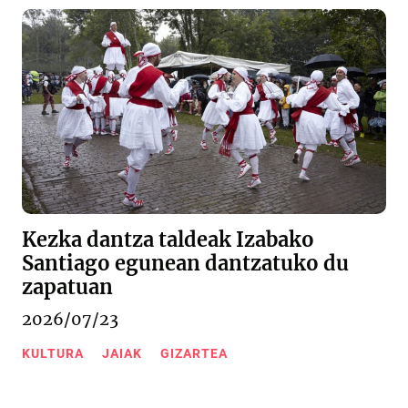
Kezka dantza taldeak Izabako
Santiago egunean dantzatuko du
zapatuan
2026/07/23
KULTURA
JAIAK
GIZARTEA