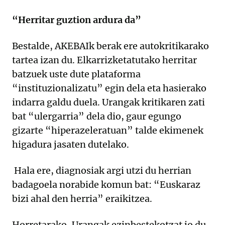
“Herritar guztion ardura da”
Bestalde, AKEBAIk berak ere autokritikarako
tartea izan du. Elkarrizketatutako herritar
batzuek uste dute plataforma
“instituzionalizatu” egin dela eta hasierako
indarra galdu duela. Urangak kritikaren zati
bat “ulergarria” dela dio, gaur egungo
gizarte “hiperazeleratuan” talde ekimenek
higadura jasaten dutelako.
Hala ere, diagnosiak argi utzi du herrian
badagoela norabide komun bat: “Euskaraz
bizi ahal den herria” eraikitzea.
Horretarako, Urangak ezinbestekotzat jo du