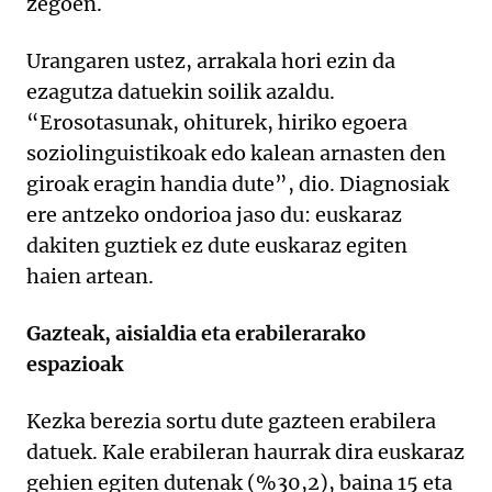
zegoen.
Urangaren ustez, arrakala hori ezin da
ezagutza datuekin soilik azaldu.
“Erosotasunak, ohiturek, hiriko egoera
soziolinguistikoak edo kalean arnasten den
giroak eragin handia dute”, dio. Diagnosiak
ere antzeko ondorioa jaso du: euskaraz
dakiten guztiek ez dute euskaraz egiten
haien artean.
Gazteak, aisialdia eta erabilerarako
espazioak
Kezka berezia sortu dute gazteen erabilera
datuek. Kale erabileran haurrak dira euskaraz
gehien egiten dutenak (%30,2), baina 15 eta