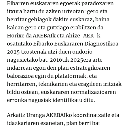
Eibarren euskararen egoerak paradoxaren
itxura hartu du azken urteotan: gero eta
herritar gehiagok dakite euskaraz, baina
kalean gero eta gutxiago erabiltzen da.
Horixe da AKEBAIk eta Ahize-AEK-k
osatutako Eibarko Euskararen Diagnostikoa
2025 txostenak utzi duen ondorio
nagusietako bat. 2016tik 2025era arte
indarrean egon den plan estrategikoaren
balorazioa egin du plataformak, eta
herritarren, teknikarien eta eragileen iritziak
bildu ostean, euskararen normalizazioaren
erronka nagusiak identifikatu ditu.
Arkaitz Uranga AKEBAIko koordinatzaile eta
idazkariaren esanetan, plan berri bat