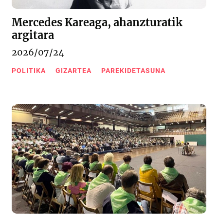
Mercedes Kareaga, ahanzturatik
argitara
2026/07/24
POLITIKA
GIZARTEA
PAREKIDETASUNA