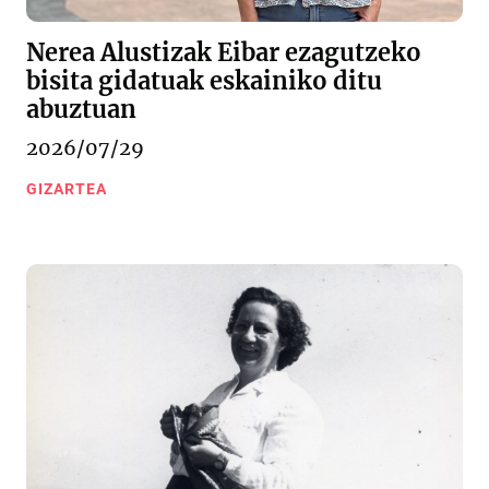
Nerea Alustizak Eibar ezagutzeko
bisita gidatuak eskainiko ditu
abuztuan
2026/07/29
GIZARTEA