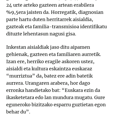
24 urte arteko gazteen artean erabilera
%9,5era jaisten da. Horregatik, diagnosian
parte hartu duten herritarrek aisialdia,
gazteak eta familia-transmisioa identifikatu
dituzte lehentasun nagusi gisa.
Inkestan aisialdiak jaso ditu aipamen
gehienak, gazteen eta familiaren aurretik.
Izan ere, herriko eragile askoren ustez,
aisialdi eta kultura eskaintza euskaraz
“murriztua” da, batez ere adin batetik
aurrera. Urangaren arabera, hor dago
erronka handietako bat: “Euskara ezin da
ikasketetara edo lan mundura mugatu. Gure
eguneroko bizitzako esparru guztietan egon
behar du”.