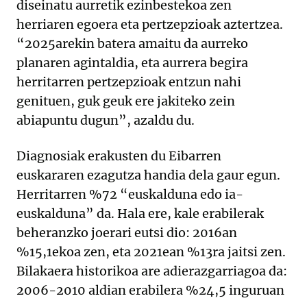
diseinatu aurretik ezinbestekoa zen
herriaren egoera eta pertzepzioak aztertzea.
“2025arekin batera amaitu da aurreko
planaren agintaldia, eta aurrera begira
herritarren pertzepzioak entzun nahi
genituen, guk geuk ere jakiteko zein
abiapuntu dugun”, azaldu du.
Diagnosiak erakusten du Eibarren
euskararen ezagutza handia dela gaur egun.
Herritarren %72 “euskalduna edo ia-
euskalduna” da. Hala ere, kale erabilerak
beheranzko joerari eutsi dio: 2016an
%15,1ekoa zen, eta 2021ean %13ra jaitsi zen.
Bilakaera historikoa are adierazgarriagoa da:
2006-2010 aldian erabilera %24,5 inguruan