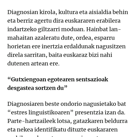
Diagnosian kirola, kultura eta aisialdia behin
eta berriz agertu dira euskararen erabilera
indartzeko giltzarri moduan. Hainbat lan-
mahaitan azaleratu dute, ordea, esparru
horietan ere inertzia erdaldunak nagusitzen
direla sarritan, baita euskaraz bizi nahi
dutenen artean ere.
“Gutxiengoan egotearen sentsazioak
desgastea sortzen du”
Diagnosiaren beste ondorio nagusietako bat
“estres linguistikoaren” presentzia izan da.
Parte-hartzaileek lotsa, gatazkaren beldurra
eta nekea identifikatu dituzte euskararen