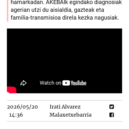
hamarkadan. AKEBAIk egindako diagnosiak
agerian utzi du aisialdia, gazteak eta
familia-transmisioa direla kezka nagusiak.
2026/05/20
Irati Alvarez
14:36
Malaxetxebarria