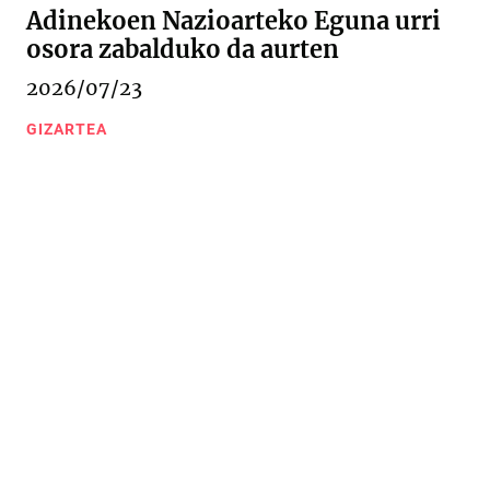
Adinekoen Nazioarteko Eguna urri
osora zabalduko da aurten
2026/07/23
GIZARTEA
Urkizu pasealekua 11
20600 Eibar (Gipuzkoa)
943 20 67 76
/
943 20 09 18
Kontaktua
Web mapa
Lege oharra