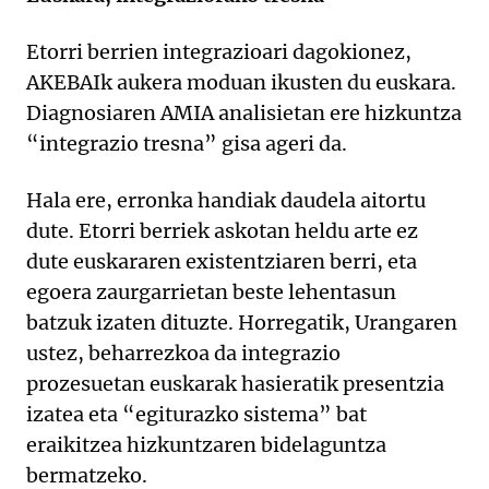
Etorri berrien integrazioari dagokionez,
AKEBAIk aukera moduan ikusten du euskara.
Diagnosiaren AMIA analisietan ere hizkuntza
“integrazio tresna” gisa ageri da.
Hala ere, erronka handiak daudela aitortu
dute. Etorri berriek askotan heldu arte ez
dute euskararen existentziaren berri, eta
egoera zaurgarrietan beste lehentasun
batzuk izaten dituzte. Horregatik, Urangaren
ustez, beharrezkoa da integrazio
prozesuetan euskarak hasieratik presentzia
izatea eta “egiturazko sistema” bat
eraikitzea hizkuntzaren bidelaguntza
bermatzeko.