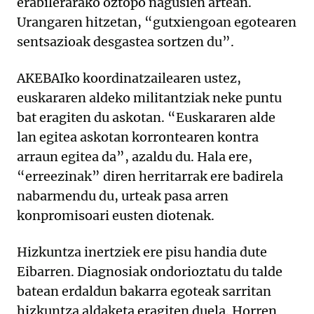
erabilerarako oztopo nagusien artean.
Urangaren hitzetan, “gutxiengoan egotearen
sentsazioak desgastea sortzen du”.
AKEBAIko koordinatzailearen ustez,
euskararen aldeko militantziak neke puntu
bat eragiten du askotan. “Euskararen alde
lan egitea askotan korrontearen kontra
arraun egitea da”, azaldu du. Hala ere,
“erreezinak” diren herritarrak ere badirela
nabarmendu du, urteak pasa arren
konpromisoari eusten diotenak.
Hizkuntza inertziek ere pisu handia dute
Eibarren. Diagnosiak ondorioztatu du talde
batean erdaldun bakarra egoteak sarritan
hizkuntza aldaketa eragiten duela. Horren