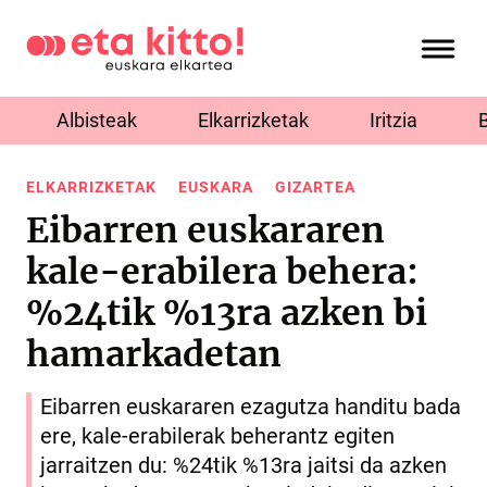
Albisteak
Elkarrizketak
Iritzia
ELKARRIZKETAK
EUSKARA
GIZARTEA
Eibarren euskararen
kale-erabilera behera:
%24tik %13ra azken bi
hamarkadetan
Eibarren euskararen ezagutza handitu bada
ere, kale-erabilerak beherantz egiten
jarraitzen du: %24tik %13ra jaitsi da azken