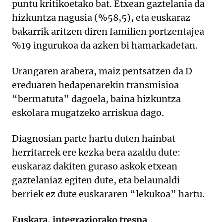
puntu kritikoetako bat. Etxean gaztelania da
hizkuntza nagusia (%58,5), eta euskaraz
bakarrik aritzen diren familien portzentajea
%19 ingurukoa da azken bi hamarkadetan.
Urangaren arabera, maiz pentsatzen da D
ereduaren hedapenarekin transmisioa
“bermatuta” dagoela, baina hizkuntza
eskolara mugatzeko arriskua dago.
Diagnosian parte hartu duten hainbat
herritarrek ere kezka bera azaldu dute:
euskaraz dakiten guraso askok etxean
gaztelaniaz egiten dute, eta belaunaldi
berriek ez dute euskararen “lekukoa” hartu.
Euskara, integraziorako tresna