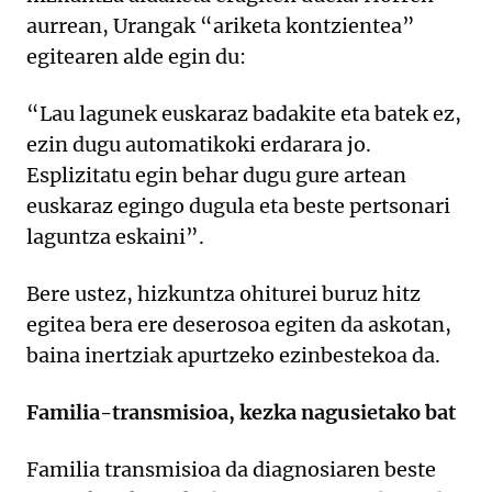
aurrean, Urangak “ariketa kontzientea”
egitearen alde egin du:
“Lau lagunek euskaraz badakite eta batek ez,
ezin dugu automatikoki erdarara jo.
Esplizitatu egin behar dugu gure artean
euskaraz egingo dugula eta beste pertsonari
laguntza eskaini”.
Bere ustez, hizkuntza ohiturei buruz hitz
egitea bera ere deserosoa egiten da askotan,
baina inertziak apurtzeko ezinbestekoa da.
Familia-transmisioa, kezka nagusietako bat
Familia transmisioa da diagnosiaren beste