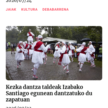
2026/07/24
JAIAK
KULTURA
DEBABARRENA
Kezka dantza taldeak Izabako
Santiago egunean dantzatuko du
zapatuan