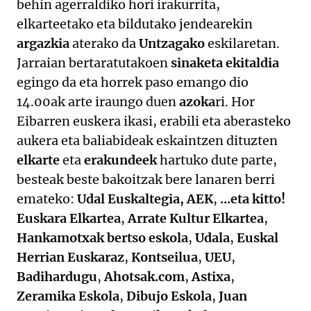
behin agerraldiko hori irakurrita,
elkarteetako eta bildutako jendearekin
argazkia
aterako da
Untzagako
eskilaretan.
Jarraian bertaratutakoen
sinaketa ekitaldia
egingo da eta horrek paso emango dio
14.00ak arte iraungo duen
azoka
ri. Hor
Eibarren euskera ikasi, erabili eta aberasteko
aukera eta baliabideak eskaintzen dituzten
elkarte
eta
erakundeek
hartuko dute parte,
besteak beste bakoitzak bere lanaren berri
emateko:
Udal Euskaltegia, AEK
,
...eta kitto!
Euskara Elkartea
,
Arrate Kultur Elkartea
,
Hankamotxak bertso eskola
,
Udala
,
Euskal
Herrian Euskaraz
,
Kontseilua
,
UEU
,
Badihardugu
,
Ahotsak.com
,
Astixa
,
Zeramika Eskola
,
Dibujo Eskola
,
Juan