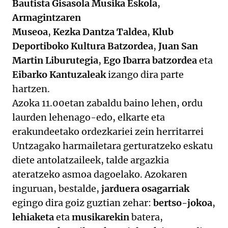
Bautista Gisasola Musika Eskola
,
Armagintzaren
Museoa
,
Kezka Dantza Taldea
,
Klub
Deportiboko Kultura Batzordea
,
Juan San
Martin Liburutegia
,
Ego Ibarra batzordea
eta
Eibarko Kantuzaleak
izango dira parte
hartzen.
Azoka 11.00etan zabaldu baino lehen, ordu
laurden lehenago-edo, elkarte eta
erakundeetako ordezkariei zein herritarrei
Untzagako harmailetara gerturatzeko eskatu
diete antolatzaileek, talde argazkia
ateratzeko asmoa dagoelako. Azokaren
inguruan, bestalde,
jarduera osagarriak
egingo dira goiz guztian zehar:
bertso-jokoa
,
lehiaketa
eta
musikarekin
batera,