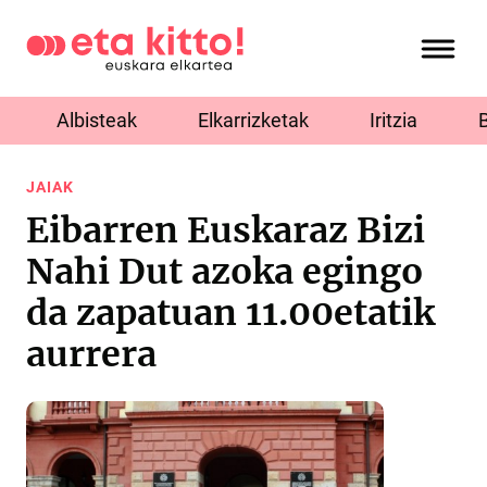
Albisteak
Elkarrizketak
Iritzia
JAIAK
Eibarren Euskaraz Bizi
Nahi Dut azoka egingo
da zapatuan 11.00etatik
aurrera