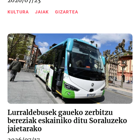
2026/07/23
KULTURA
JAIAK
GIZARTEA
Lurraldebusek gaueko zerbitzu
bereziak eskainiko ditu Soraluzeko
jaietarako
2026/07/17