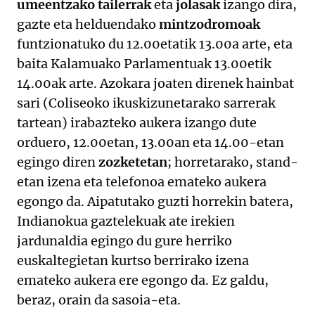
umeentzako tailerrak
eta
jolasak
izango dira,
gazte eta helduendako
mintzodromoak
funtzionatuko du 12.00etatik 13.00a arte, eta
baita Kalamuako Parlamentuak 13.00etik
14.00ak arte. Azokara joaten direnek hainbat
sari (Coliseoko ikuskizunetarako sarrerak
tartean) irabazteko aukera izango dute
orduero, 12.00etan, 13.00an eta 14.00-etan
egingo diren
zozketetan
; horretarako, stand-
etan izena eta telefonoa emateko aukera
egongo da. Aipatutako guzti horrekin batera,
Indianokua gaztelekuak ate irekien
jardunaldia egingo du gure herriko
euskaltegietan kurtso berrirako izena
emateko aukera ere egongo da. Ez galdu,
beraz, orain da sasoia-eta.