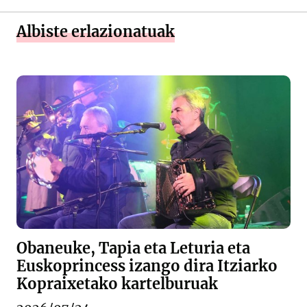
Albiste erlazionatuak
Obaneuke, Tapia eta Leturia eta
Euskoprincess izango dira Itziarko
Kopraixetako kartelburuak