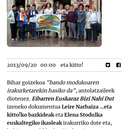
2013/09/20
00:00
eta kitto!
Bihar goizekoa
"bando modukoaren
irakurketarekin hasiko da"
, antolatzaileek
diotenez.
Eibarren Euskaraz Bizi Nahi Dut
izeneko dokumentua
Leire Narbaiza ...eta
kitto!ko bazkideak
eta
Elena Stodulka
euskaltegiko ikasleak
irakurriko dute eta,