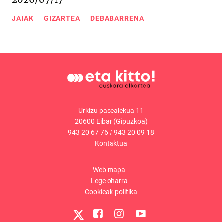
JAIAK
GIZARTEA
DEBABARRENA
Urkizu pasealekua 11
20600 Eibar (Gipuzkoa)
943 20 67 76
/
943 20 09 18
Kontaktua
Web mapa
Lege oharra
Cookieak-politika