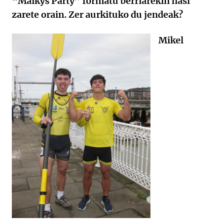
“Maikys Party” formatu berriarekin hasi
zarete orain. Zer aurkituko du jendeak?
Mikel