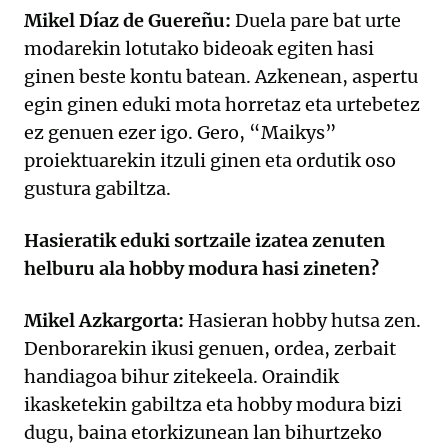
Mikel Díaz de Guereñu:
Duela pare bat urte
modarekin lotutako bideoak egiten hasi
ginen beste kontu batean. Azkenean, aspertu
egin ginen eduki mota horretaz eta urtebetez
ez genuen ezer igo. Gero, “Maikys”
proiektuarekin itzuli ginen eta ordutik oso
gustura gabiltza.
Hasieratik eduki sortzaile izatea zenuten
helburu ala hobby modura hasi zineten?
Mikel Azkargorta:
Hasieran hobby hutsa zen.
Denborarekin ikusi genuen, ordea, zerbait
handiagoa bihur zitekeela. Oraindik
ikasketekin gabiltza eta hobby modura bizi
dugu, baina etorkizunean lan bihurtzeko