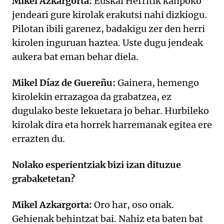
Mikel Azkargorta:
Euskal Herritik kanpoko
jendeari gure kirolak erakutsi nahi dizkiogu.
Pilotan ibili garenez, badakigu zer den herri
kirolen inguruan haztea. Uste dugu jendeak
aukera bat eman behar diela.
Mikel Díaz de Guereñu:
Gainera, hemengo
kirolekin errazagoa da grabatzea, ez
dugulako beste lekuetara jo behar. Hurbileko
kirolak dira eta horrek harremanak egitea ere
errazten du.
Nolako esperientziak bizi izan dituzue
grabaketetan?
Mikel Azkargorta:
Oro har, oso onak.
Gehienak behintzat bai. Nahiz eta baten bat