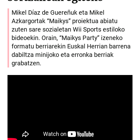
Mikel Díaz de Guereñuk eta Mikel
Azkargortak “Maikys” proiektua abiatu
zuten sare sozialetan Wii Sports estiloko
bideoekin. Orain, “Maikys Party” izeneko
formatu berriarekin Euskal Herrian barrena
dabiltza minijoko eta erronka berriak
grabatzen.