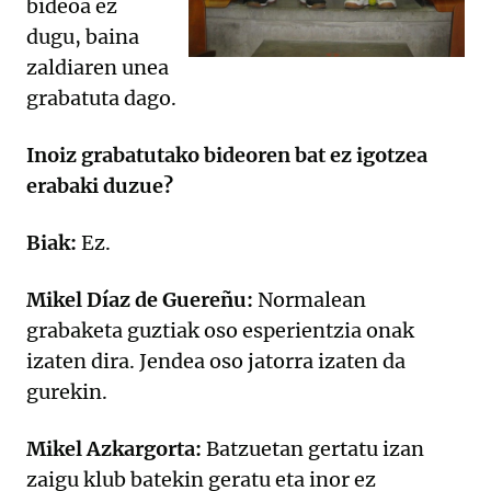
bideoa ez
dugu, baina
zaldiaren unea
grabatuta dago.
Inoiz grabatutako bideoren bat ez igotzea
erabaki duzue?
Biak:
Ez.
Mikel Díaz de Guereñu:
Normalean
grabaketa guztiak oso esperientzia onak
izaten dira. Jendea oso jatorra izaten da
gurekin.
Mikel Azkargorta:
Batzuetan gertatu izan
zaigu klub batekin geratu eta inor ez