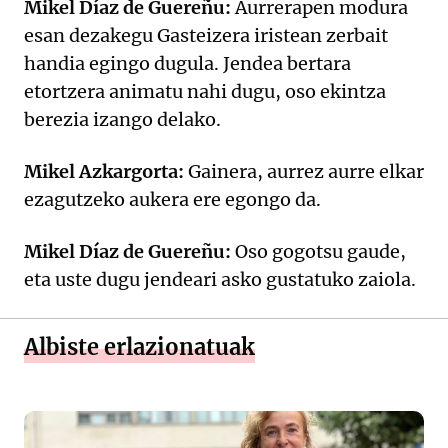
Mikel Díaz de Guereñu:
Aurrerapen modura
esan dezakegu Gasteizera iristean zerbait
handia egingo dugula. Jendea bertara
etortzera animatu nahi dugu, oso ekintza
berezia izango delako.
Mikel Azkargorta:
Gainera, aurrez aurre elkar
ezagutzeko aukera ere egongo da.
Mikel Díaz de Guereñu:
Oso gogotsu gaude,
eta uste dugu jendeari asko gustatuko zaiola.
Albiste erlazionatuak