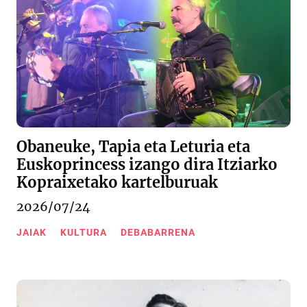
Obaneuke, Tapia eta Leturia eta
Euskoprincess izango dira Itziarko
Kopraixetako kartelburuak
2026/07/24
JAIAK
KULTURA
DEBABARRENA