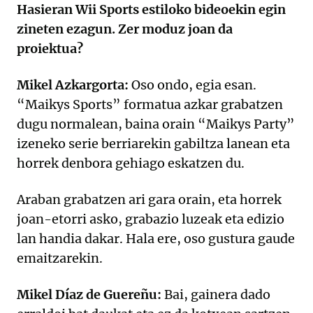
Hasieran Wii Sports estiloko bideoekin egin
zineten ezagun. Zer moduz joan da
proiektua?
Mikel Azkargorta:
Oso ondo, egia esan.
“Maikys Sports” formatua azkar grabatzen
dugu normalean, baina orain “Maikys Party”
izeneko serie berriarekin gabiltza lanean eta
horrek denbora gehiago eskatzen du.
Araban grabatzen ari gara orain, eta horrek
joan-etorri asko, grabazio luzeak eta edizio
lan handia dakar. Hala ere, oso gustura gaude
emaitzarekin.
Mikel Díaz de Guereñu:
Bai, gainera dado