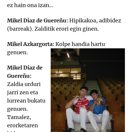
ez hain ona izan…
Mikel Díaz de Guereñu:
Hipikakoa, adibidez
(barreak). Zalditik erori egin ginen.
Mikel Azkargorta:
Kolpe handia hartu
genuen.
Mikel Díaz de
Guereñu:
Zaldia urduri
jarri zen eta
lurrean bukatu
genuen.
Tamalez,
erorketaren