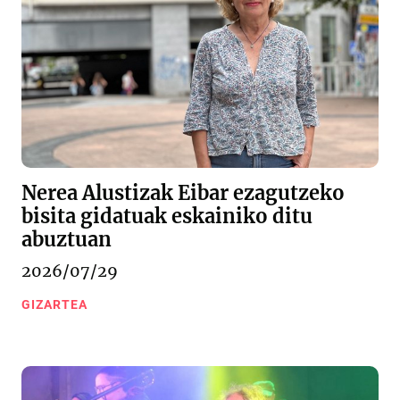
Nerea Alustizak Eibar ezagutzeko
bisita gidatuak eskainiko ditu
abuztuan
2026/07/29
GIZARTEA