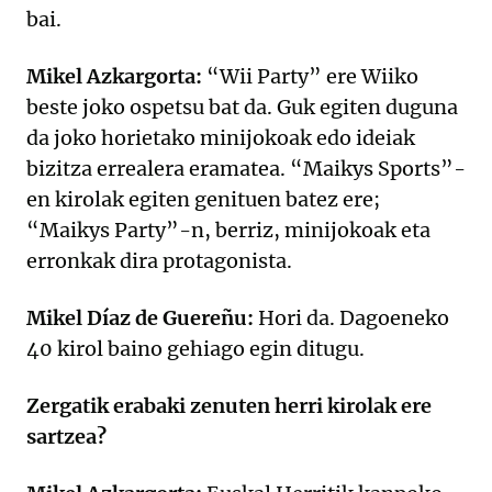
bai.
Mikel Azkargorta:
“Wii Party” ere Wiiko
beste joko ospetsu bat da. Guk egiten duguna
da joko horietako minijokoak edo ideiak
bizitza errealera eramatea. “Maikys Sports”-
en kirolak egiten genituen batez ere;
“Maikys Party”-n, berriz, minijokoak eta
erronkak dira protagonista.
Mikel Díaz de Guereñu:
Hori da. Dagoeneko
40 kirol baino gehiago egin ditugu.
Zergatik erabaki zenuten herri kirolak ere
sartzea?