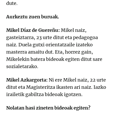
dute.
Aurkeztu zuen buruak.
Mikel Díaz de Guereñu:
Mikel naiz,
gasteiztarra, 23 urte ditut eta pedagogoa
naiz. Duela gutxi orientatzaile izateko
masterra amaitu dut. Eta, horrez gain,
Mikelekin batera bideoak egiten ditut sare
sozialetarako.
Mikel Azkargorta:
Ni ere Mikel naiz, 22 urte
ditut eta Magisteritza ikasten ari naiz. Iazko
irailetik gabiltza bideoak igotzen.
Nolatan hasi zineten bideoak egiten?