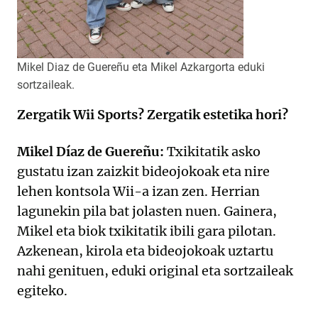
Mikel Diaz de Guereñu eta Mikel Azkargorta eduki
sortzaileak.
Zergatik Wii Sports? Zergatik estetika hori?
Mikel Díaz de Guereñu:
Txikitatik asko
gustatu izan zaizkit bideojokoak eta nire
lehen kontsola Wii-a izan zen. Herrian
lagunekin pila bat jolasten nuen. Gainera,
Mikel eta biok txikitatik ibili gara pilotan.
Azkenean, kirola eta bideojokoak uztartu
nahi genituen, eduki original eta sortzaileak
egiteko.