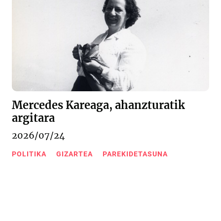
Mercedes Kareaga, ahanzturatik
argitara
2026/07/24
POLITIKA
GIZARTEA
PAREKIDETASUNA