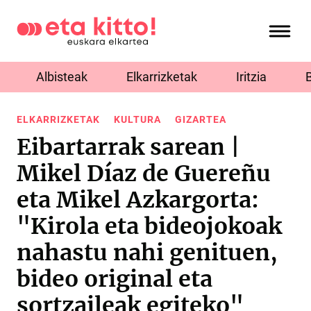
Albisteak
Elkarrizketak
Iritzia
ELKARRIZKETAK
KULTURA
GIZARTEA
Eibartarrak sarean |
Mikel Díaz de Guereñu
eta Mikel Azkargorta:
"Kirola eta bideojokoak
nahastu nahi genituen,
bideo original eta
sortzaileak egiteko"