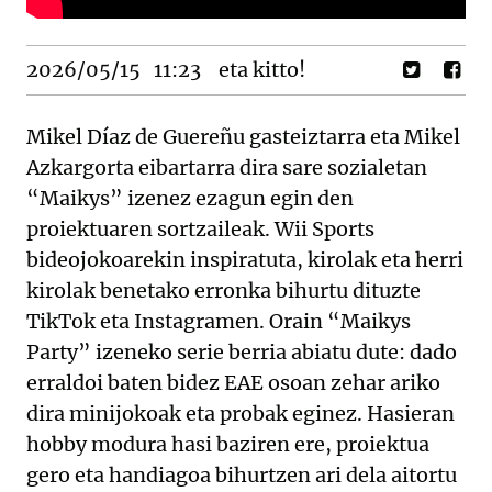
2026/05/15
11:23
eta kitto!
Mikel Díaz de Guereñu gasteiztarra eta Mikel
Azkargorta eibartarra dira sare sozialetan
“Maikys” izenez ezagun egin den
proiektuaren sortzaileak. Wii Sports
bideojokoarekin inspiratuta, kirolak eta herri
kirolak benetako erronka bihurtu dituzte
TikTok eta Instagramen. Orain “Maikys
Party” izeneko serie berria abiatu dute: dado
erraldoi baten bidez EAE osoan zehar ariko
dira minijokoak eta probak eginez. Hasieran
hobby modura hasi baziren ere, proiektua
gero eta handiagoa bihurtzen ari dela aitortu