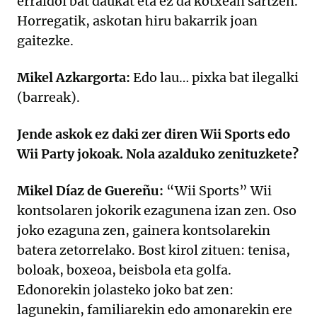
erraldoi bat daukat eta ez da kotxean sartzen.
Horregatik, askotan hiru bakarrik joan
gaitezke.
Mikel Azkargorta:
Edo lau… pixka bat ilegalki
(barreak).
Jende askok ez daki zer diren Wii Sports edo
Wii Party jokoak. Nola azalduko zenituzkete?
Mikel Díaz de Guereñu:
“Wii Sports” Wii
kontsolaren jokorik ezagunena izan zen. Oso
joko ezaguna zen, gainera kontsolarekin
batera zetorrelako. Bost kirol zituen: tenisa,
boloak, boxeoa, beisbola eta golfa.
Edonorekin jolasteko joko bat zen:
lagunekin, familiarekin edo amonarekin ere