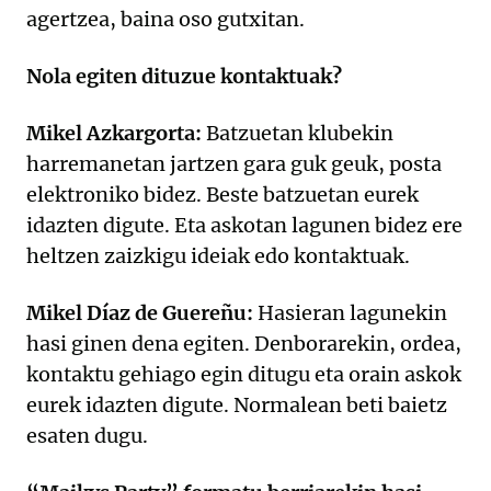
agertzea, baina oso gutxitan.
Nola egiten dituzue kontaktuak?
Mikel Azkargorta:
Batzuetan klubekin
harremanetan jartzen gara guk geuk, posta
elektroniko bidez. Beste batzuetan eurek
idazten digute. Eta askotan lagunen bidez ere
heltzen zaizkigu ideiak edo kontaktuak.
Mikel Díaz de Guereñu:
Hasieran lagunekin
hasi ginen dena egiten. Denborarekin, ordea,
kontaktu gehiago egin ditugu eta orain askok
eurek idazten digute. Normalean beti baietz
esaten dugu.