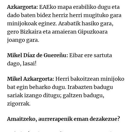
Azkargorta:
EAEko mapa erabiliko dugu eta
dado baten bidez herriz herri mugituko gara
minijokoak eginez. Arabatik hasiko gara,
gero Bizkaira eta amaieran Gipuzkoara
joango gara.
Mikel Díaz de Guereñu:
Eibar ere sartuta
dago, lasai!
Mikel Azkargorta:
Herri bakoitzean minijoko
bat egin beharko dugu. Irabazten badugu
sariak izango ditugu; galtzen badugu,
zigorrak.
Amaitzeko, aurrerapenik eman dezakezue?