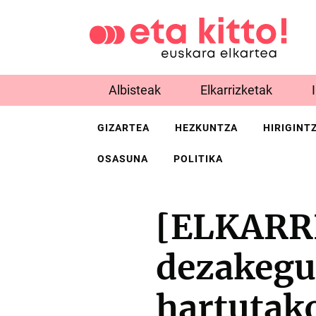
Albisteak
Elkarrizketak
GIZARTEA
HEZKUNTZA
HIRIGINT
OSASUNA
POLITIKA
[ELKARRI
dezakegu 
hartutak