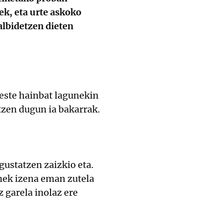
ek, eta urte askoko
albidetzen dieten
beste hainbat lagunekin
itzen dugun ia bakarrak.
gustatzen zaizkio eta.
unek izena eman zutela
 garela inolaz ere