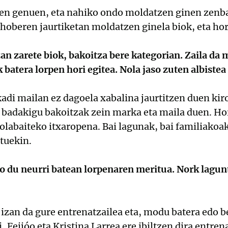
ten genuen, eta nahiko ondo moldatzen ginen zenba
hoberen jaurtiketan moldatzen ginela biok, eta hor
n zarete biok, bakoitza bere kategorian. Zaila da m
k batera lorpen hori egitea. Nola jaso zuten albist
adi mailan ez dagoela xabalina jaurtitzen duen kiro
 badakigu bakoitzak zein marka eta maila duen. Hori
labaiteko itxaropena. Bai lagunak, bai familiakoak 
tuekin.
go du neurri batean lorpenaren meritua. Nork lagun
izan da gure entrenatzailea eta, modu batera edo be
i, Feijóo eta Kristina Larrea ere ibiltzen dira ent