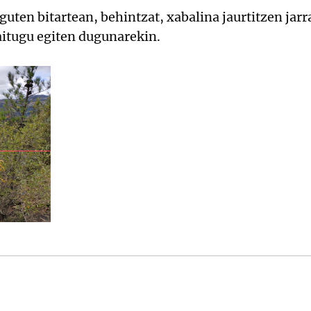
guten bitartean, behintzat, xabalina jaurtitzen jarr
aitugu egiten dugunarekin.