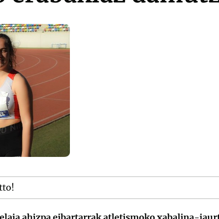
tto!
laia ahizpa eibartarrak atletismoko xabalina-jaur