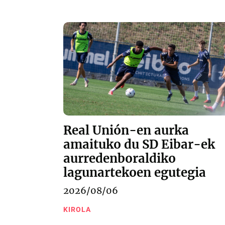
Real Unión-en aurka
amaituko du SD Eibar-ek
aurredenboraldiko
lagunartekoen egutegia
2026/08/06
KIROLA