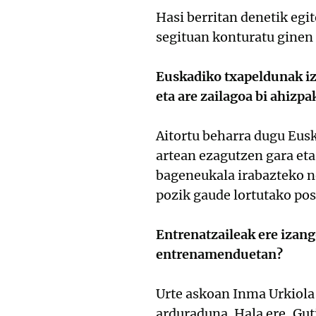
Hasi berritan denetik egi
segituan konturatu ginen 
Euskadiko txapeldunak iza
eta are zailagoa bi ahizpa
Aitortu beharra dugu Eusk
artean ezagutzen gara eta
bageneukala irabazteko no
pozik gaude lortutako pos
Entrenatzaileak ere izan
entrenamenduetan?
Urte askoan Inma Urkiola 
arduraduna. Hala ere, Gut