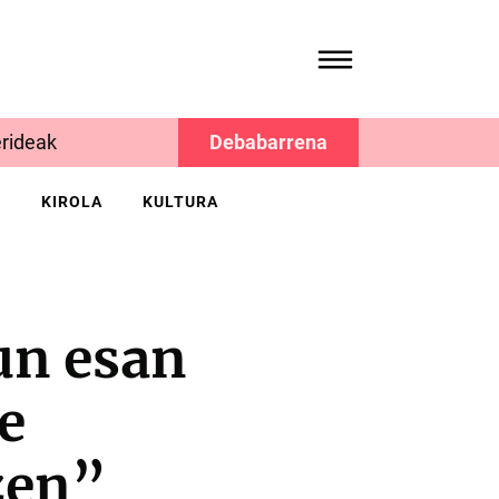
rideak
Debabarrena
K
KIROLA
KULTURA
n esan
e
zen”