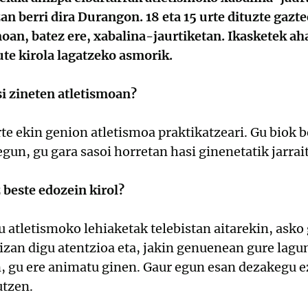
n berri dira Durangon. 18 eta 15 urte dituzte gazte
moan, batez ere, xabalina-jaurtiketan. Ikasketek ah
ute kirola lagatzeko asmorik.
si zineten atletismoan?
urte ekin genion atletismoa praktikatzeari. Gu biok 
egun, gu gara sasoi horretan hasi ginenetatik jarra
 beste edozein kirol?
u atletismoko lehiaketak telebistan aitarekin, asko 
 izan digu atentzioa eta, jakin genuenean gure lag
, gu ere animatu ginen. Gaur egun esan dezakegu ez
utzen.