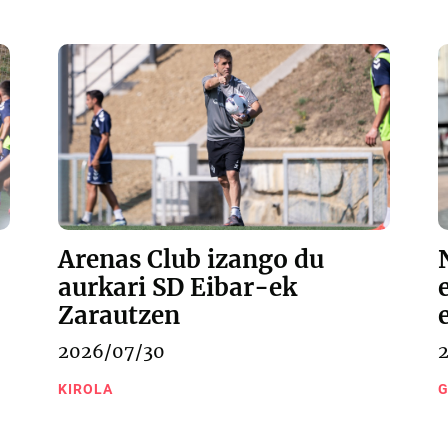
Arenas Club izango du
aurkari SD Eibar-ek
Zarautzen
2026/07/30
KIROLA
G