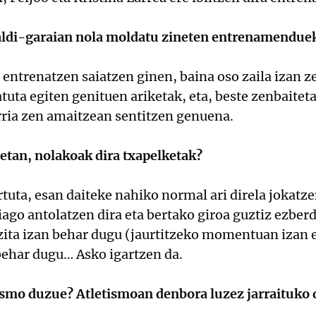
aldi-garaian nola moldatu zineten entrenamenduek
entrenatzen saiatzen ginen, baina oso zaila izan ze
uta egiten genituen ariketak, eta, beste zenbaiteta
rria zen amaitzean sentitzen genuena.
tan, nolakoak dira txapelketak?
tuta, esan daiteke nahiko normal ari direla jokatze
iago antolatzen dira eta bertako giroa guztiz ezberd
zita izan behar dugu (jaurtitzeko momentuan izan e
 behar dugu… Asko igartzen da.
smo duzue? Atletismoan denbora luzez jarraituko