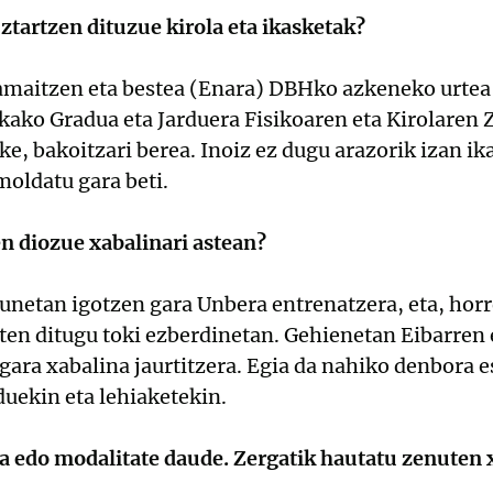
ztartzen dituzue kirola eta ikasketak?
amaitzen eta bestea (Enara) DBHko azkeneko urtea 
kako Gradua eta Jarduera Fisikoaren eta Kirolaren 
ke, bakoitzari berea. Inoiz ez dugu arazorik izan ik
oldatu gara beti.
n diozue xabalinari astean?
netan igotzen gara Unbera entrenatzera, eta, horr
ten ditugu toki ezberdinetan. Gehienetan Eibarren
gara xabalina jaurtitzera. Egia da nahiko denbora 
uekin eta lehiaketekin.
a edo modalitate daude. Zergatik hautatu zenuten 