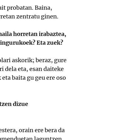
it probatan. Baina,
retan zentratu ginen.
aila horretan irabaztea,
ea ingurukoek? Eta zuek?
lari askorik; beraz, gure
 dela eta, esan daiteke
eta baita gu geu ere oso
tzen dizue
stera, orain ere bera da
renamenduetan laguntzen.