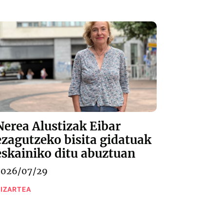
Nerea Alustizak Eibar
ezagutzeko bisita gidatuak
eskainiko ditu abuztuan
2026/07/29
IZARTEA