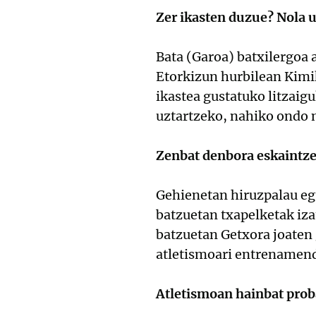
Zer ikasten duzue? Nola u
Bata (Garoa) batxilergoa 
Etorkizun hurbilean Kimi
ikastea gustatuko litzaigu
uztartzeko, nahiko ondo m
Zenbat denbora eskaintze
Gehienetan hiruzpalau egu
batzuetan txapelketak iza
batzuetan Getxora joaten 
atletismoari entrenamend
Atletismoan hainbat prob