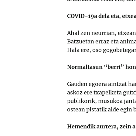
COVID-19a dela eta, etxe
Ahal zen neurrian, etxean 
Batzuetan erraz eta animat
Hala ere, oso gogobetega
Normaltasun “berri” hone
Gauden egoera aintzat har
askoz ere txapelketa gutx
publikorik, musukoa jant
ostean pistatik alde egin
Hemendik aurrera, zein a