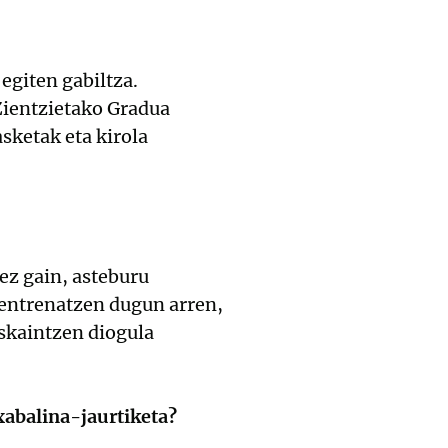
egiten gabiltza.
Zientzietako Gradua
asketak eta kirola
ez gain, asteburu
 entrenatzen dugun arren,
eskaintzen diogula
xabalina-jaurtiketa?