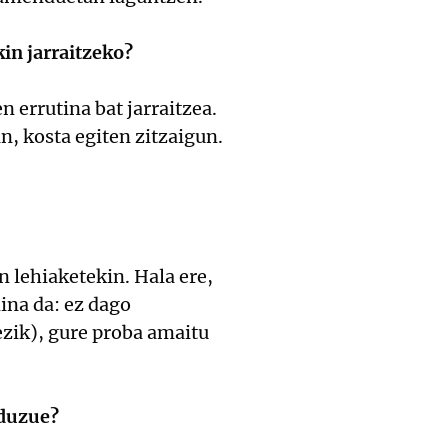
in jarraitzeko?
n errutina bat jarraitzea.
n, kosta egiten zitzaigun.
n lehiaketekin. Hala ere,
ina da: ez dago
zik), gure proba amaitu
 duzue?