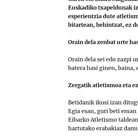
Euskadiko txapeldunak iza
esperientzia dute atletis
bitartean, behintzat, ez d
Orain dela zenbat urte ha
Orain dela sei edo zazpi 
batera hasi ginen, baina, 
Zergatik atletismoa eta ez
Betidanik ikusi izan ditug
Egia esan, guri beti eman
Eibarko Atletismo taldean
hartutako erabakiaz dam