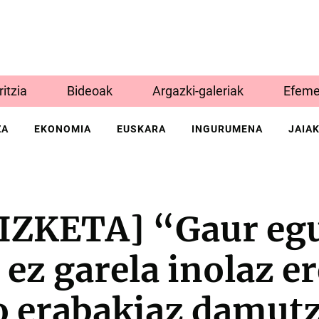
Iritzia
Bideoak
Argazki-galeriak
Efeme
ZA
EKONOMIA
EUSKARA
INGURUMENA
JAIA
ZKETA] “Gaur egu
ez garela inolaz er
o erabakiaz damut