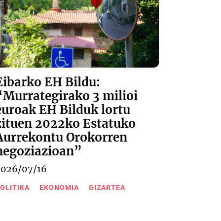
Eibarko EH Bildu:
“Murrategirako 3 milioi
euroak EH Bilduk lortu
zituen 2022ko Estatuko
Aurrekontu Orokorren
negoziazioan”
2026/07/16
OLITIKA
EKONOMIA
GIZARTEA