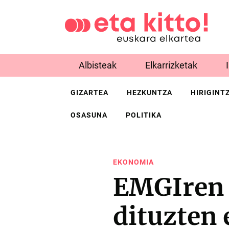
Albisteak
Elkarrizketak
GIZARTEA
HEZKUNTZA
HIRIGINT
OSASUNA
POLITIKA
EKONOMIA
EMGIren 
dituzten 