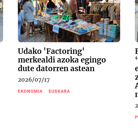
Udako 'Factoring'
merkealdi azoka egingo
dute datorren astean
2026/07/17
EKONOMIA
EUSKARA
P