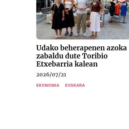
Udako beherapenen azoka
zabaldu dute Toribio
Etxebarria kalean
2026/07/21
EKONOMIA
EUSKARA