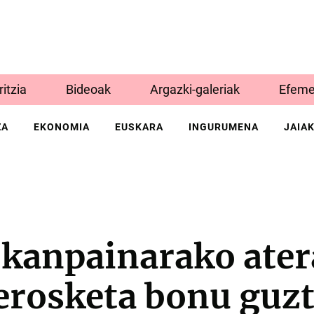
Iritzia
Bideoak
Argazki-galeriak
Efeme
ZA
EKONOMIA
EUSKARA
INGURUMENA
JAIA
kanpainarako ater
erosketa bonu guzt