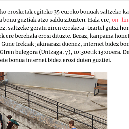
ko erosketak egiteko 35 euroko bonuak saltzeko k
ia bonu guztiak atzo saldu zituzten. Hala ere,
on-li
z, saltzeke geratu ziren erosketa-txartel gutxi hori
iek ere berehala erosi dituzte. Beraz, kanpaina hon
 Gune Irekiak jakinarazi duenez, internet bidez bo
GIren bulegora (Untzaga, 7), 10:30etik 13:00era. D
ete bonua internet bidez erosi duten guztiei.