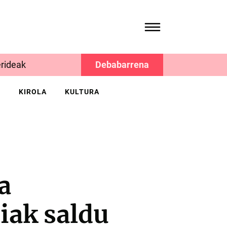
rideak
Debabarrena
K
KIROLA
KULTURA
a
iak saldu