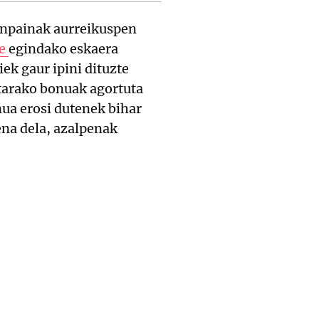
anpainak aurreikuspen
ne
egindako eskaera
ek gaur ipini dituzte
etarako bonuak agortuta
nua erosi dutenek bihar
ena dela, azalpenak