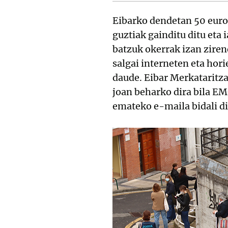
Eibarko dendetan 50 euro
guztiak gainditu ditu eta 
batzuk okerrak izan zirene
salgai interneten eta hor
daude. Eibar Merkataritza
joan beharko dira bila EM
emateko e-maila bidali di