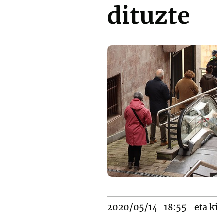
dituzte
2020/05/14
18:55
eta k