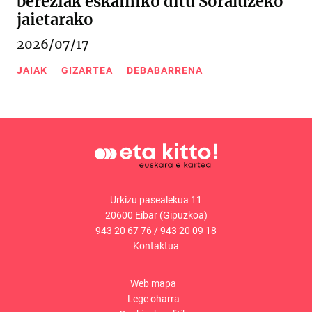
bereziak eskainiko ditu Soraluzeko
jaietarako
2026/07/17
JAIAK
GIZARTEA
DEBABARRENA
Urkizu pasealekua 11
20600 Eibar (Gipuzkoa)
943 20 67 76
/
943 20 09 18
Kontaktua
Web mapa
Lege oharra