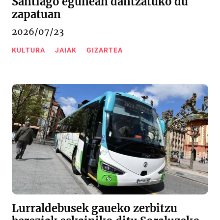
Santiago egunean dantzatuko du
zapatuan
2026/07/23
KULTURA
JAIAK
GIZARTEA
Lurraldebusek gaueko zerbitzu