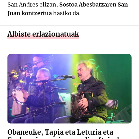
San Andres elizan,
Sostoa Abesbatzaren San
Juan kontzertua
hasiko da.
Albiste erlazionatuak
Obaneuke, Tapia eta Leturia eta