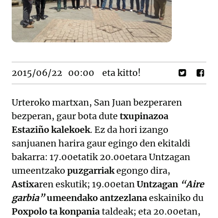
2015/06/22
00:00
eta kitto!
Urteroko martxan, San Juan bezperaren
bezperan, gaur bota dute
txupinazoa
Estaziño kalekoek
. Ez da hori izango
sanjuanen harira gaur egingo den ekitaldi
bakarra: 17.00etatik 20.00etara Untzagan
umeentzako
puzgarriak
egongo dira,
Astixa
ren eskutik; 19.00etan
Untzagan
“Aire
garbia”
umeendako antzezlana
eskainiko du
Poxpolo ta konpania
taldeak; eta 20.00etan,