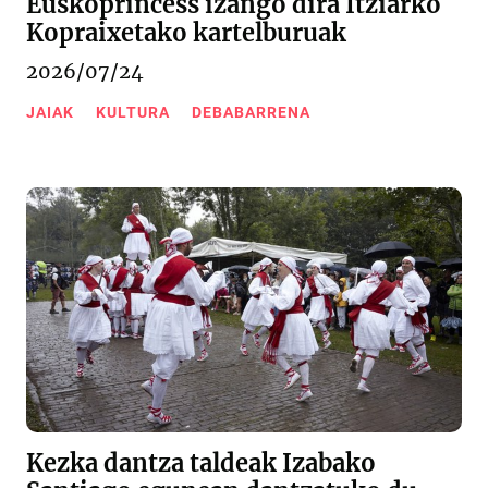
Euskoprincess izango dira Itziarko
Kopraixetako kartelburuak
2026/07/24
JAIAK
KULTURA
DEBABARRENA
Kezka dantza taldeak Izabako