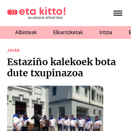
Albisteak
Elkarrizketak
Iritzia
JAIAK
Estaziño kalekoek bota
dute txupinazoa