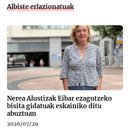
Albiste erlazionatuak
Nerea Alustizak Eibar ezagutzeko
bisita gidatuak eskainiko ditu
abuztuan
2026/07/29