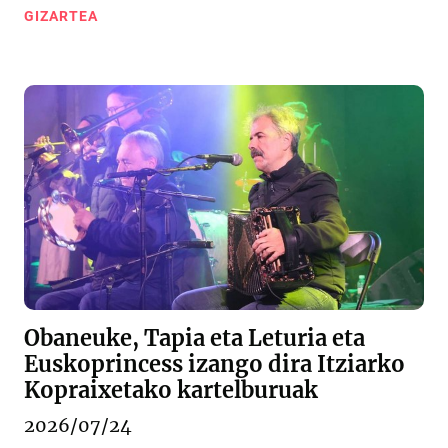
GIZARTEA
Obaneuke, Tapia eta Leturia eta
Euskoprincess izango dira Itziarko
Kopraixetako kartelburuak
2026/07/24