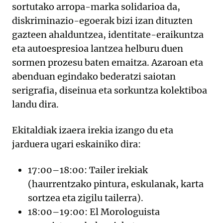
sortutako arropa-marka solidarioa da,
diskriminazio-egoerak bizi izan dituzten
gazteen ahalduntzea, identitate-eraikuntza
eta autoespresioa lantzea helburu duen
sormen prozesu baten emaitza. Azaroan eta
abenduan egindako bederatzi saiotan
serigrafia, diseinua eta sorkuntza kolektiboa
landu dira.
Ekitaldiak izaera irekia izango du eta
jarduera ugari eskainiko dira:
17:00–18:00: Tailer irekiak
(haurrentzako pintura, eskulanak, karta
sortzea eta zigilu tailerra).
18:00–19:00: El Morologuista