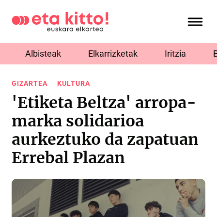
Albisteak
Elkarrizketak
Iritzia
GIZARTEA
KULTURA
'Etiketa Beltza' arropa-
marka solidarioa
aurkeztuko da zapatuan
Errebal Plazan