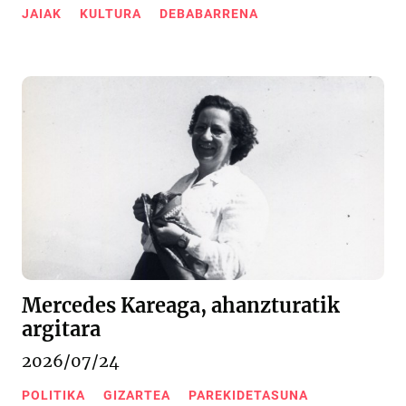
JAIAK
KULTURA
DEBABARRENA
Mercedes Kareaga, ahanzturatik
argitara
2026/07/24
POLITIKA
GIZARTEA
PAREKIDETASUNA