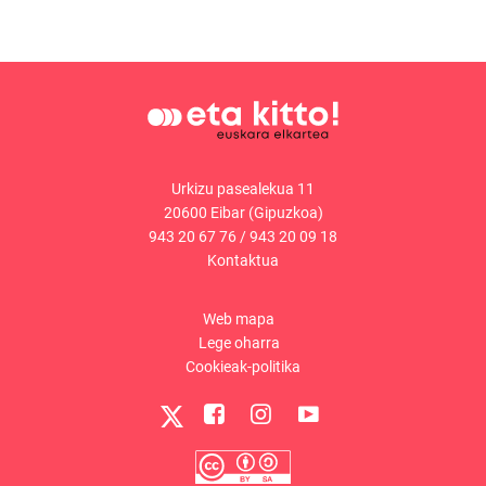
Urkizu pasealekua 11
20600 Eibar (Gipuzkoa)
943 20 67 76
/
943 20 09 18
Kontaktua
Web mapa
Lege oharra
Cookieak-politika