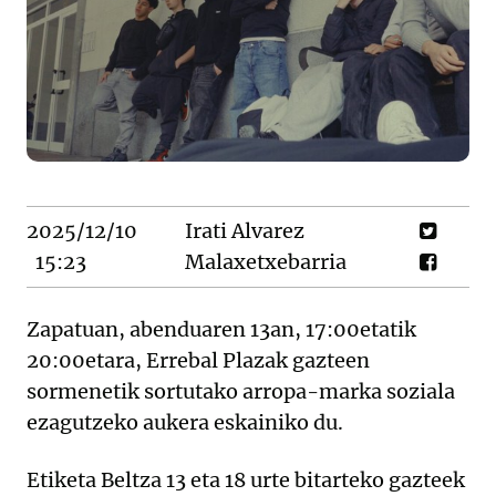
2025/12/10
Irati Alvarez
15:23
Malaxetxebarria
Zapatuan, abenduaren 13an, 17:00etatik
20:00etara, Errebal Plazak gazteen
sormenetik sortutako arropa-marka soziala
ezagutzeko aukera eskainiko du.
Etiketa Beltza 13 eta 18 urte bitarteko gazteek