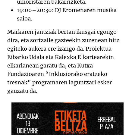
umoristaren bakarrizketa.
19:00–20:30: DJ Eromenaren musika
saioa.
Markaren jantziak bertan ikusgai egongo
dira, eta sortzaile gazteekin zuzenean hitz
egiteko aukera ere izango da. Proiektua
Eibarko Udala eta Kalexka Elkartearekin
elkarlanean garatu da, eta Kutxa
Fundazioaren “Inklusiorako eratzeko
tresnak” programaren laguntzari esker
gauzatu da.