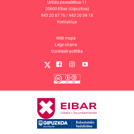
Urkizu pasealekua 11
20600 Eibar (Gipuzkoa)
943 20 67 76
/
943 20 09 18
Kontaktua
Web mapa
Lege oharra
Cookieak-politika