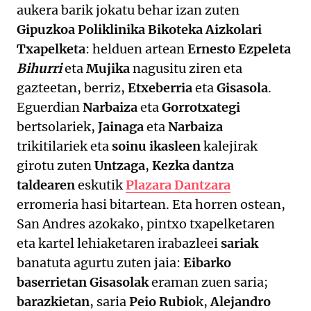
aukera barik jokatu behar izan zuten
Gipuzkoa Poliklinika Bikoteka Aizkolari
Txapelketa
: helduen artean
Ernesto Ezpeleta
Bihurri
eta
Mujika
nagusitu ziren eta
gazteetan, berriz,
Etxeberria
eta
Gisasola
.
Eguerdian
Narbaiza
eta
Gorrotxategi
bertsolariek,
Jainaga
eta
Narbaiza
trikitilariek eta
soinu ikasleen
kalejirak
girotu zuten
Untzaga
,
Kezka dantza
taldearen
eskutik
Plazara Dantzara
erromeria hasi bitartean. Eta horren ostean,
San Andres azokako, pintxo txapelketaren
eta kartel lehiaketaren irabazleei
sariak
banatuta agurtu zuten jaia:
Eibarko
baserrietan Gisasolak
eraman zuen saria;
barazkietan
, saria
Peio Rubio
k,
Alejandro