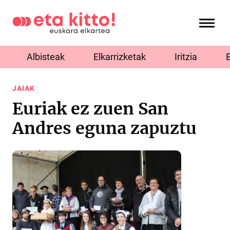
Albisteak
Elkarrizketak
Iritzia
JAIAK
Euriak ez zuen San
Andres eguna zapuztu