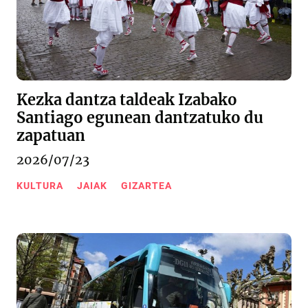
Kezka dantza taldeak Izabako
Santiago egunean dantzatuko du
zapatuan
2026/07/23
KULTURA
JAIAK
GIZARTEA