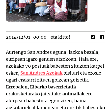
2014/12/01
00:00
eta kitto!
Aurtengo San Andres eguna, iazkoa bezala,
euripean igaro genuen atzokoan. Hala ere,
azokako 70 postuak babesten zituzten karpei
esker,
San Andres Azokak
bisitari eta erosle
ugari erakarri zituen goizean goizetik.
Errebalen
,
Eibarko baserrietatik
erakusketarako jaitsitako
animaliak
ere
aterpean babestuta egon ziren, baina
aizkolariek aldamenean eta euritik babesteko