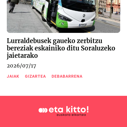
Lurraldebusek gaueko zerbitzu
bereziak eskainiko ditu Soraluzeko
jaietarako
2026/07/17
JAIAK
GIZARTEA
DEBABARRENA