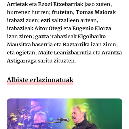
Arrieta
k eta
Ezozi Etxebarria
k jaso zuten,
hurrenez hurren;
frutetan
,
Tomas Maiora
k
irabazi zuen;
ezti
saltzaileen artean,
irabazleak
Aitor Otegi
eta
Eugenio Elorza
izan ziren;
gazta
irabazleak
Elgoibarko
Mausitxa baserria
eta
Baztarrika
izan ziren;
eta
ogi
etan,
Maite Leanizbarrutia
eta
Arantza
Astigarraga
saritu zituzten.
Albiste erlazionatuak