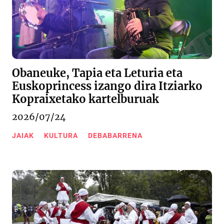
Obaneuke, Tapia eta Leturia eta
Euskoprincess izango dira Itziarko
Kopraixetako kartelburuak
2026/07/24
JAIAK
KULTURA
DEBABARRENA