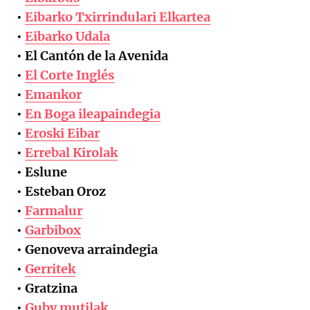
•
Eibarko Txirrindulari Elkartea
•
Eibarko Udala
• El Cantón de la Avenida
•
El Corte Inglés
•
Emankor
•
En Boga ileapaindegia
•
Eroski Eibar
•
Errebal Kirolak
• Eslune
• Esteban Oroz
•
Farmalur
•
Garbibox
• Genoveva arraindegia
•
Gerritek
• Gratzina
•
Guby mutilak