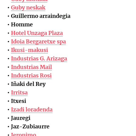
•
Guby neskak
• Guillermo arraindegia
• Homme
•
Hotel Unzaga Plaza
•
Idoia Bergaretxe spa
•
Ikusi-makusi
•
Industrias
G. Arizaga
•
Industrias Mail
•
Industrias Rosi
• Iñaki del Rey
•
Irritsa
• Itxesi
•
Izadi loradenda
• Jauregi
• Jaz-Zubiaurre
•
Jeronimo