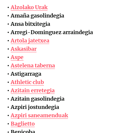
•
Alzolako Urak
• Amaña gasolindegia
• Ansa bitxitegia
• Arregi-Dominguez
arraindegia
•
Artola jatetxea
•
Askasibar
•
Aspe
•
Astelena taberna
• Astigarraga
•
Athletic club
•
Azitain erretegia
• Azitain gasolindegia
• Azpiri jostundegia
•
Azpiri saneamenduak
•
Baglietto
• Benicoba