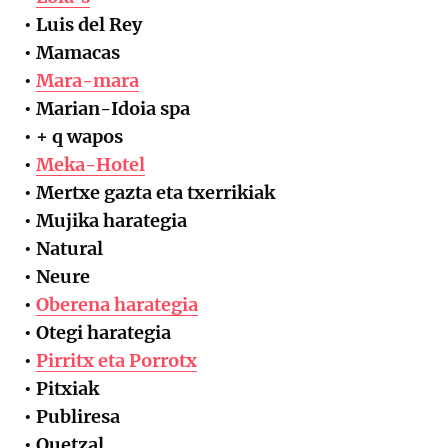
• Luis del Rey
• Mamacas
•
Mara-mara
• Marian-Idoia spa
• + q wapos
•
Meka-Hotel
• Mertxe gazta eta txerrikiak
• Mujika harategia
• Natural
• Neure
•
Oberena harategia
• Otegi harategia
•
Pirritx eta Porrotx
• Pitxiak
• Publiresa
• Quetzal