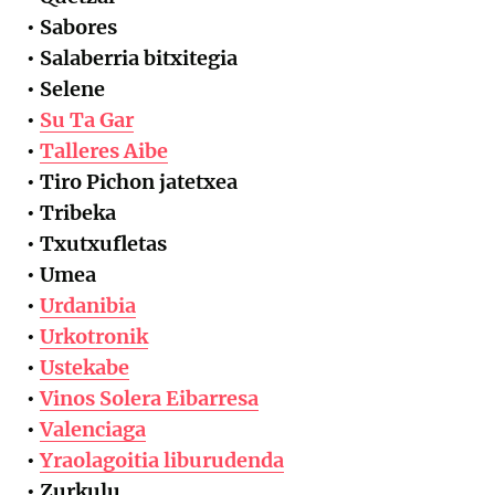
• Sabores
• Salaberria bitxitegia
• Selene
•
Su Ta Gar
•
Talleres Aibe
• Tiro Pichon jatetxea
• Tribeka
• Txutxufletas
• Umea
•
Urdanibia
•
Urkotronik
•
Ustekabe
•
Vinos Solera Eibarresa
•
Valenciaga
•
Yraolagoitia liburudenda
• Zurkulu