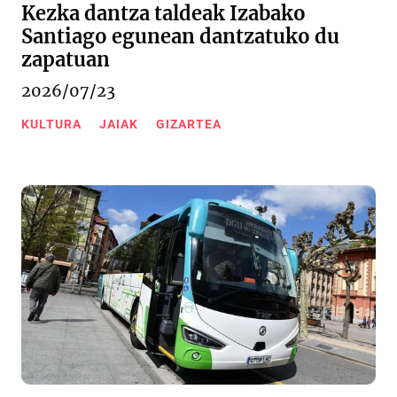
Kezka dantza taldeak Izabako
Santiago egunean dantzatuko du
zapatuan
2026/07/23
KULTURA
JAIAK
GIZARTEA