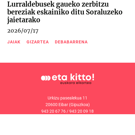
Lurraldebusek gaueko zerbitzu
bereziak eskainiko ditu Soraluzeko
jaietarako
2026/07/17
JAIAK
GIZARTEA
DEBABARRENA
Urkizu pasealekua 11
20600 Eibar (Gipuzkoa)
943 20 67 76
/
943 20 09 18
Kontaktua
Web mapa