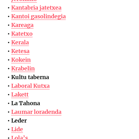
•
Kantabria jatetxea
•
Kantoi gasolindegia
•
Kareaga
•
Katetxo
•
Kerala
•
Ketesa
•
Kokein
•
Krabelin
• Kultu taberna
•
Laboral Kutxa
•
Lakett
• La Tahona
•
Laumar
loradenda
• Leder
•
Lide
•
Lola’s