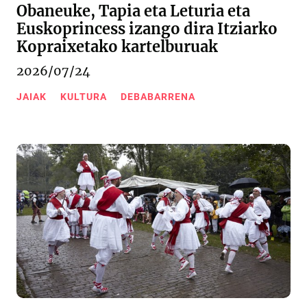
Obaneuke, Tapia eta Leturia eta
Euskoprincess izango dira Itziarko
Kopraixetako kartelburuak
2026/07/24
JAIAK
KULTURA
DEBABARRENA