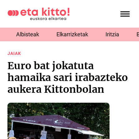
Albisteak
Elkarrizketak
Iritzia
JAIAK
Euro bat jokatuta
hamaika sari irabazteko
aukera Kittonbolan