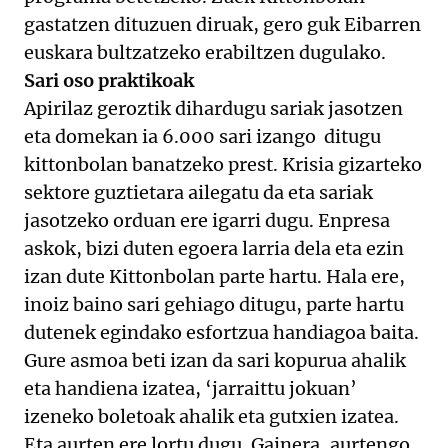
gastatzen dituzuen diruak, gero guk Eibarren
euskara bultzatzeko erabiltzen dugulako.
Sari oso praktikoak
Apirilaz geroztik dihardugu sariak jasotzen
eta domekan ia 6.000 sari izango ditugu
kittonbolan banatzeko prest. Krisia gizarteko
sektore guztietara ailegatu da eta sariak
jasotzeko orduan ere igarri dugu. Enpresa
askok, bizi duten egoera larria dela eta ezin
izan dute Kittonbolan parte hartu. Hala ere,
inoiz baino sari gehiago ditugu, parte hartu
dutenek egindako esfortzua handiagoa baita.
Gure asmoa beti izan da sari kopurua ahalik
eta handiena izatea, ‘jarraittu jokuan’
izeneko boletoak ahalik eta gutxien izatea.
Eta aurten ere lortu dugu. Gainera, aurtengo