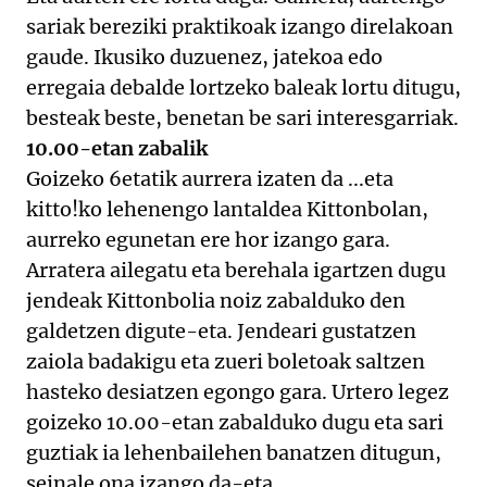
sariak bereziki praktikoak izango direlakoan
gaude. Ikusiko duzuenez, jatekoa edo
erregaia debalde lortzeko baleak lortu ditugu,
besteak beste, benetan be sari interesgarriak.
10.00-etan zabalik
Goizeko 6etatik aurrera izaten da ...eta
kitto!ko lehenengo lantaldea Kittonbolan,
aurreko egunetan ere hor izango gara.
Arratera ailegatu eta berehala igartzen dugu
jendeak Kittonbolia noiz zabalduko den
galdetzen digute-eta. Jendeari gustatzen
zaiola badakigu eta zueri boletoak saltzen
hasteko desiatzen egongo gara. Urtero legez
goizeko 10.00-etan zabalduko dugu eta sari
guztiak ia lehenbailehen banatzen ditugun,
seinale ona izango da-eta.