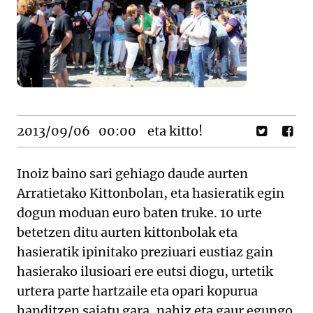
2013/09/06
00:00
eta kitto!
Inoiz baino sari gehiago daude aurten
Arratietako Kittonbolan, eta hasieratik egin
dogun moduan euro baten truke. 10 urte
betetzen ditu aurten kittonbolak eta
hasieratik ipinitako preziuari eustiaz gain
hasierako ilusioari ere eutsi diogu, urtetik
urtera parte hartzaile eta opari kopurua
handitzen saiatu gara, nahiz eta gaur egungo