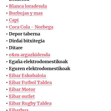
•
Blanca loradenda
•
Burbujas y mas
•
Capi
•
Coca Cola - Norbega
• Depor taberna
• Dirdai bitxitegia
• Ditare
•
e&m argazkidenda
• Egaña elektrodomestikoak
• Eguren elektrodomestikoak
•
Eibar Eskubaloia
•
Eibar Futbol Taldea
•
Eibar Motor
•
Eibar outlet
•
Eibar Rugby Taldea
•
Eibarbus