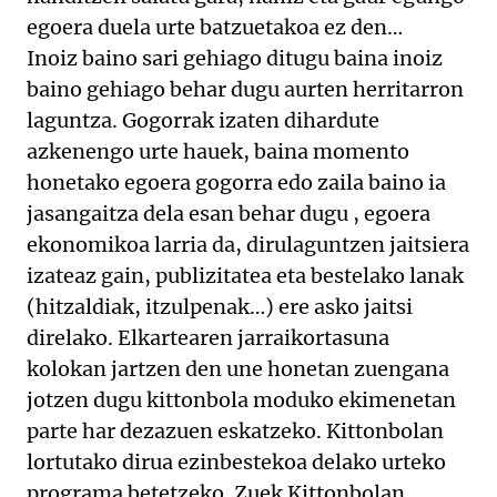
egoera duela urte batzuetakoa ez den…
Inoiz baino sari gehiago ditugu baina inoiz
baino gehiago behar dugu aurten herritarron
laguntza. Gogorrak izaten dihardute
azkenengo urte hauek, baina momento
honetako egoera gogorra edo zaila baino ia
jasangaitza dela esan behar dugu , egoera
ekonomikoa larria da, dirulaguntzen jaitsiera
izateaz gain, publizitatea eta bestelako lanak
(hitzaldiak, itzulpenak…) ere asko jaitsi
direlako. Elkartearen jarraikortasuna
kolokan jartzen den une honetan zuengana
jotzen dugu kittonbola moduko ekimenetan
parte har dezazuen eskatzeko. Kittonbolan
lortutako dirua ezinbestekoa delako urteko
programa betetzeko. Zuek Kittonbolan