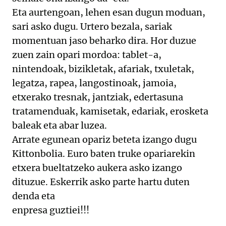
Eta aurtengoan, lehen esan dugun moduan,
sari asko dugu. Urtero bezala, sariak
momentuan jaso beharko dira. Hor duzue
zuen zain opari mordoa: tablet-a,
nintendoak, bizikletak, afariak, txuletak,
legatza, rapea, langostinoak, jamoia,
etxerako tresnak, jantziak, edertasuna
tratamenduak, kamisetak, edariak, erosketa
baleak eta abar luzea.
Arrate egunean opariz beteta izango dugu
Kittonbolia. Euro baten truke opariarekin
etxera bueltatzeko aukera asko izango
dituzue. Eskerrik asko parte hartu duten
denda eta
enpresa guztiei!!!