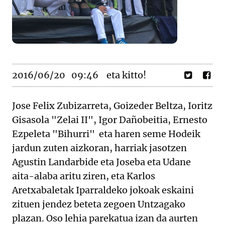
2016/06/20
09:46
eta kitto!
Jose Felix Zubizarreta, Goizeder Beltza, Ioritz
Gisasola "Zelai II", Igor Dañobeitia, Ernesto
Ezpeleta "Bihurri" eta haren seme Hodeik
jardun zuten aizkoran, harriak jasotzen
Agustin Landarbide eta Joseba eta Udane
aita-alaba aritu ziren, eta Karlos
Aretxabaletak Iparraldeko jokoak eskaini
zituen jendez beteta zegoen Untzagako
plazan. Oso lehia parekatua izan da aurten