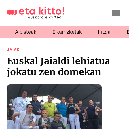
Albisteak
Elkarrizketak
Iritzia
JAIAK
Euskal Jaialdi lehiatua
jokatu zen domekan