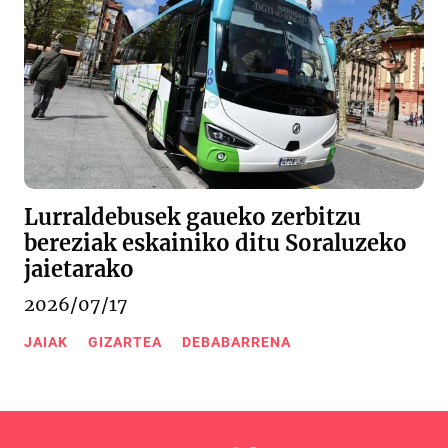
Lurraldebusek gaueko zerbitzu
bereziak eskainiko ditu Soraluzeko
jaietarako
2026/07/17
JAIAK
GIZARTEA
DEBABARRENA