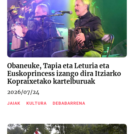
Obaneuke, Tapia eta Leturia eta
Euskoprincess izango dira Itziarko
Kopraixetako kartelburuak
2026/07/24
JAIAK
KULTURA
DEBABARRENA