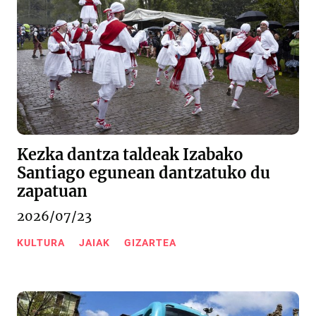
Kezka dantza taldeak Izabako
Santiago egunean dantzatuko du
zapatuan
2026/07/23
KULTURA
JAIAK
GIZARTEA