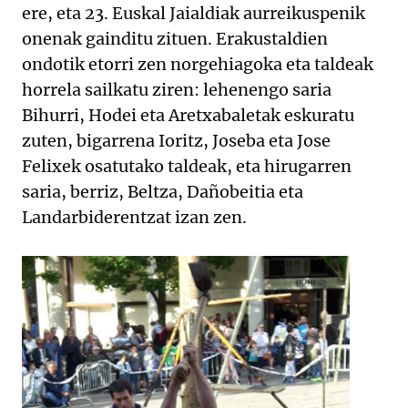
ere, eta 23. Euskal Jaialdiak aurreikuspenik
onenak gainditu zituen. Erakustaldien
ondotik etorri zen norgehiagoka eta taldeak
horrela sailkatu ziren: lehenengo saria
Bihurri, Hodei eta Aretxabaletak eskuratu
zuten, bigarrena Ioritz, Joseba eta Jose
Felixek osatutako taldeak, eta hirugarren
saria, berriz, Beltza, Dañobeitia eta
Landarbiderentzat izan zen.