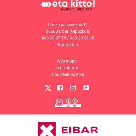
Urkizu pasealekua 11
20600 Eibar (Gipuzkoa)
943 20 67 76
/
943 20 09 18
Kontaktua
Web mapa
Lege oharra
Cookieak-politika